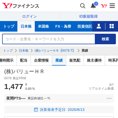
i
ログイン
ID新規取得
主
トップ
日本株
米国株
FX・為替
投資信託
ニュース
な
サ
銘
検索
ー
柄
ビ
を
トップ
日本株
(株)バリューＨＲ【6078.T】
業績
ス
検
索
適時開示
配当
企業情報
業績
板気配
株主優待
時系
(株)バリューＨＲ
6078
東証PRM
1,477
0
8/7
リアルタイム株価
0.00
%
---
夜間PTS
東証終値比
---
%
--:--
決算発表予定日
2026/8/13