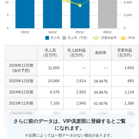
売上高
売上総利益
営業利益
粗利率
（百万円）
（百万円）
（百万円）
2026年12月期
11,000
---
---
1,650
(会社予想)
%
2025年12月期
10,068
2,914
883
28.94
%
2024年12月期
8,376
2,920
1,118
34.86
%
2023年12月期
7,100
2,940
1,386
41.40
%
0000年0月期
000
000
000
0.0
さらに前のデータは、VIP倶楽部に登録するとご覧
%
0000年0月期
000
000
000
0.0
になれます。
※企業によっては一部データがない場合があります。
%
0000年0月期
000
000
000
0.0