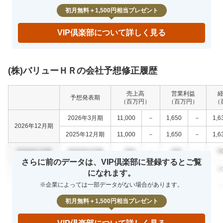
初月無料＋1,500円相当プレゼント
VIP倶楽部について詳しく見る
(株)バリューＨＲの会社予想修正履歴
売上高
営業利益
予想発表期
（百万円）
（百万円）
（
2026年3月期
11,000
－
1,650
－
1,6
2026年12月期
2025年12月期
11,000
－
1,650
－
1,6
0000年0月期
0000年0月期
000
－
000
－
0
さらに前のデータは、VIP倶楽部に登録するとご覧
0000年0月期
0000年0月期
000
－
000
－
0
になれます。
※企業によっては一部データがない場合があります。
0000年0月期
0000年0月期
000
－
000
－
0
初月無料＋1,500円相当プレゼント