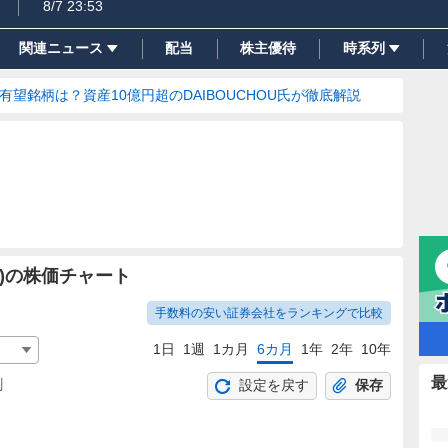
8/7 23:53
関連ニュース
配当
株主優待
時系列
の有望銘柄は？資産10億円超のDAIBOUCHOU氏が徹底解説
)の株価チャート
手数料の安い証券会社をランキングで比較
1日
1週
1カ月
6カ月
1年
2年
10年
最
割
設定を戻す
保存