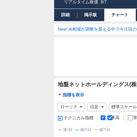
リアルタイム株価
8/7
詳細
掲示板
チャート
New! AI相場が調整を迎える中で今注目
地盤ネットホールディングス(株
チ
指標を表示
ャ
チ
ー
ャ
ト
ー
出来高
分
テクニカル指標
指
ト
標
の
移5日
移25日
移75日
設