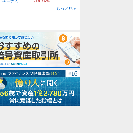
ユニチカ
-18.76
%
もっと見る