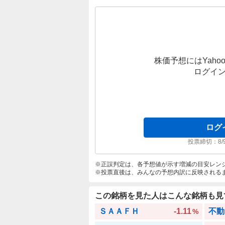
株価予想にはYahoo
ログイ
ログ
投票締切：
8/
正誤判定は、各予想値が示す増減の目安レン
投票直後は、みんなの予想内訳に反映される
この銘柄を見た人はこんな銘柄も見
ＳＡＡＦＨ
-1.11
不動
%