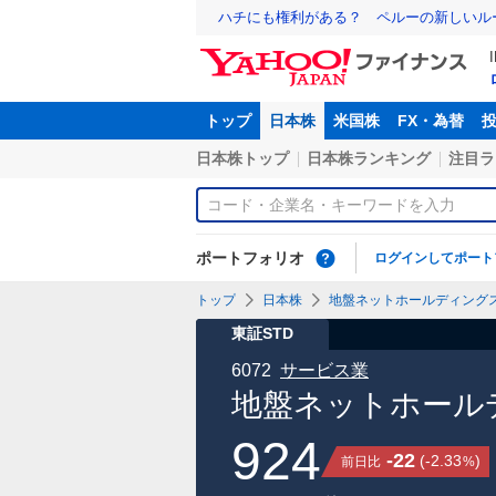
ハチにも権利がある？ ペルーの新しいル
トップ
日本株
米国株
FX・為替
日本株トップ
日本株ランキング
注目ラ
ポートフォリオ
ログインしてポート
トップ
日本株
地盤ネットホールディングス(株
東証STD
6072
サービス業
地盤ネットホールデ
924
-22
(
-2.33
)
前日比
%