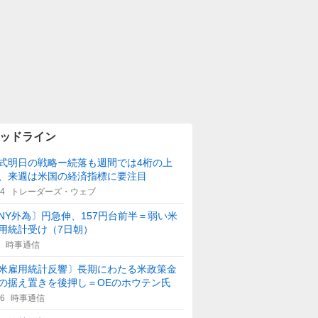
ッドライン
式明日の戦略ー続落も週間では4桁の上
、来週は米国の経済指標に要注目
14
トレーダーズ・ウェブ
NY外為〕円急伸、157円台前半＝弱い米
用統計受け（7日朝）
時事通信
米雇用統計反響〕長期にわたる米政策金
の据え置きを後押し＝OEのホウテン氏
46
時事通信