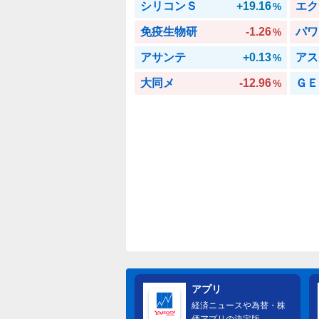
シリコンＳ
+19.16
エク
%
免疫生物研
-1.26
パワ
%
アサンテ
+0.13
アス
%
大同メ
-12.96
ＧＥ
%
アプリ
経済ニュースや為替・株
価アプリの決定版