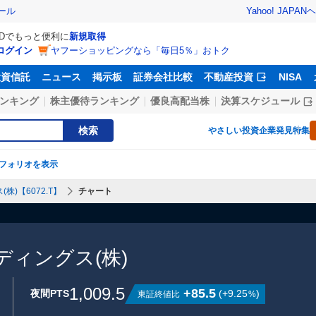
Yahoo! JAPAN
ヘ
ール
IDでもっと便利に
新規取得
ログイン
ヤフーショッピングなら「毎日5％」おトク
投資信託
ニュース
掲示板
証券会社比較
不動産投資
NISA
ンキング
株主優待ランキング
優良高配当株
決算スケジュール
検索
やさしい投資
企業発見特集
フォリオを表示
)【6072.T】
チャート
ィングス(株)
1,009.5
+85.5
夜間PTS
(
+9.25
)
東証終値比
%