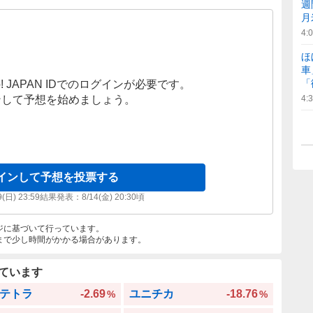
週
月
4:
ほ
車
「
! JAPAN IDでのログインが必要です。
ンして予想を始めましょう。
4:
インして予想を投票する
9(日) 23:59
結果発表：
8/14(金) 20:30
頃
ジに基づいて行っています。
まで少し時間がかかる場合があります。
ています
テトラ
-2.69
ユニチカ
-18.76
%
%