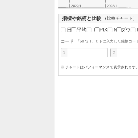
2022/1
2023/1
指標や銘柄と比較
（比較チャート）
日経平均
TOPIX
NYダウ
コード
「
6072.T
」と下に入力した銘柄コー
1
2
※ チャートはパフォーマンスで表示されます