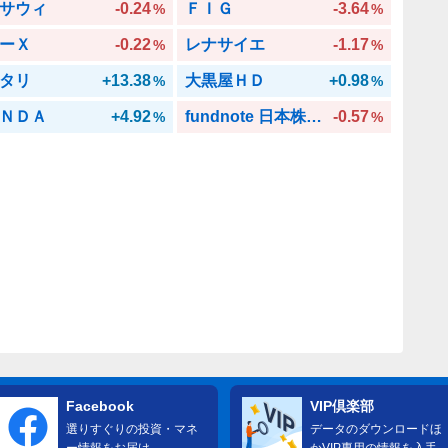
サウィ
-0.24
ＦＩＧ
-3.64
%
%
ーＸ
-0.22
レナサイエ
-1.17
%
%
タリ
+13.38
大黒屋ＨＤ
+0.98
%
%
ＮＤＡ
+4.92
fundnote 日本株Kaihouファンド
-0.57
%
%
Facebook
VIP倶楽部
選りすぐりの投資・マネ
データのダウンロードほ
ー情報をお届け
かVIP専用の情報を入手