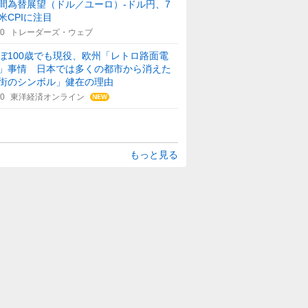
間為替展望（ドル／ユーロ）-ドル円、7
米CPIに注目
00
トレーダーズ・ウェブ
ぼ100歳でも現役、欧州「レトロ路面電
」事情 日本では多くの都市から消えた
街のシンボル」健在の理由
30
東洋経済オンライン
もっと見る