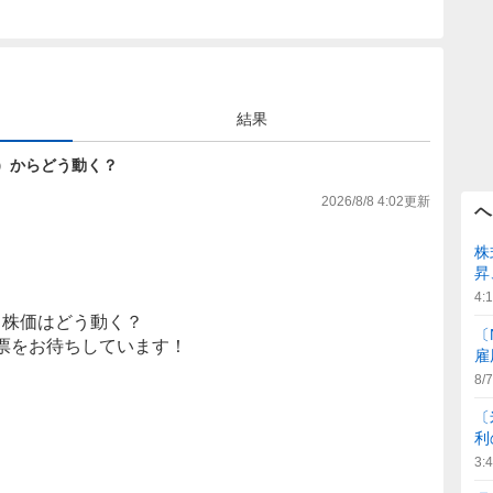
結果
2円）からどう動く？
2026/8/8 4:02
更新
ヘ
株
昇
4:
株価はどう動く？
〔
票をお待ちしています！
雇
8/7
〔
利
3: