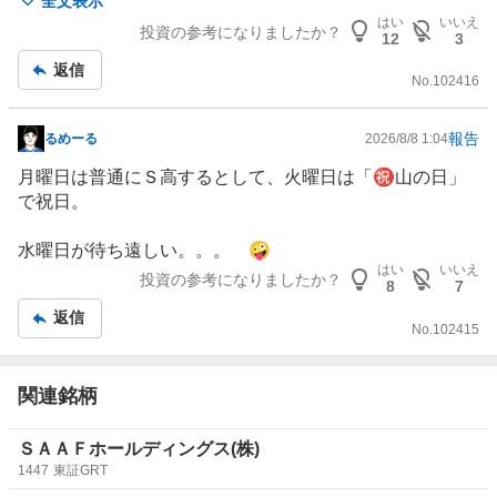
全文表示
頑張れ
はい
いいえ
投資の参考になりましたか？
一兆円になるまでMAXどれくらいまで希薄化するのかな
12
3
ー？ 1/3? 1/4?
返信
No.
102416
井村氏資産が数百億まで既に行ってたとしたら、希薄化さ
せてないで、事業主貸しとかで資金作って最初は自腹でや
報告
るめーる
2026/8/8 1:04
掲
ってくれないかなーw
示
月曜日は普通にＳ高するとして、火曜日は「㊗️山の日」
板
で祝日。
記
事
水曜日が待ち遠しい。。。 🤪
はい
いいえ
投資の参考になりましたか？
8
7
返信
No.
102415
関連銘柄
ＳＡＡＦホールディングス(株)
1447
東証GRT