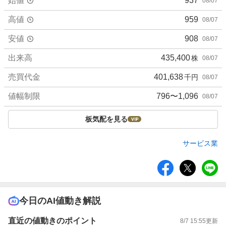
始値
937
08/07
高値
959
08/07
安値
908
08/07
出来高
435,400
株
08/07
売買代金
401,638
千円
08/07
値幅制限
796〜1,096
08/07
板気配を見る
サービス業
シ
ェ
ア
今日のAI値動き解説
直近の値動きのポイント
8/7 15:55
更新