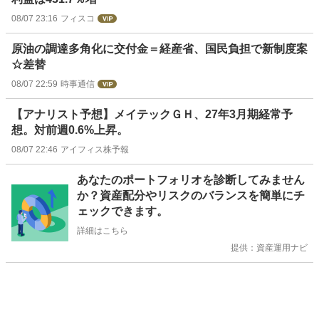
08/07 23:16
フィスコ
原油の調達多角化に交付金＝経産省、国民負担で新制度案
☆差替
08/07 22:59
時事通信
【アナリスト予想】メイテックＧＨ、27年3月期経常予
想。対前週0.6%上昇。
08/07 22:46
アイフィス株予報
お
あなたのポートフォリオを診断してみません
知
か？資産配分やリスクのバランスを簡単にチ
ら
ェックできます。
せ
詳細はこちら
提供：資産運用ナビ