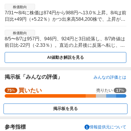
株価動向
7/31〜8/4に株価は874円から988円へ13.0％上昇。8/4は前
日比+49円（+5.22％）かつ出来高584,200株で、上昇が数
日にわたり続いた局面。
株価動向
8/5〜8/7は957円、946円、924円と3日続落し、8/7終値は
前日比-22円（-2.33％）。直近の上昇後に反落へ転じ、値
動きの方向が切り替わった。
AI値動き解説を見る
掲示板「みんなの評価」
みんなの評価とは
買いたい
強
75
売りたい
17
%
%
く
買
掲示板を見る
い
た
い
参考指標
情報提供元について
6