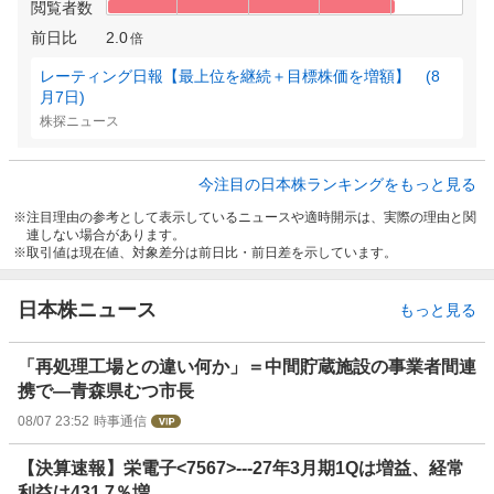
閲覧者数
前日比
2.0
倍
レーティング日報【最上位を継続＋目標株価を増額】 (8
月7日)
株探ニュース
今注目の日本株ランキングをもっと見る
注目理由の参考として表示しているニュースや適時開示は、実際の理由と関
連しない場合があります。
取引値は現在値、対象差分は前日比・前日差を示しています。
日本株ニュース
もっと見る
「再処理工場との違い何か」＝中間貯蔵施設の事業者間連
携で―青森県むつ市長
08/07 23:52
時事通信
【決算速報】栄電子<7567>---27年3月期1Qは増益、経常
利益は431.7％増