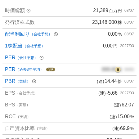
6
時価総額
21,389
百万円
08/07
.
6
発行済株式数
23,148,000
株
08/07
7
%
配当利回り
0.00
%
（会社予想）
08/07
、
買
1株配当
0.00
円
（会社予想）
2027/03
い
PER
---
（会社予想）
--:--
た
い
PER
000.00
倍
（過去3年平均）
00/00
8
.
PBR
14.44
(連)
倍
（実績）
08/07
3
EPS
-5.66
(連)
3
（会社予想）
2027/03
%
BPS
62.07
(連)
（実績）
、
様
ROE
15.00
(連)
%
（実績）
子
見
自己資本比率
69.9
(連)
%
（実績）
8