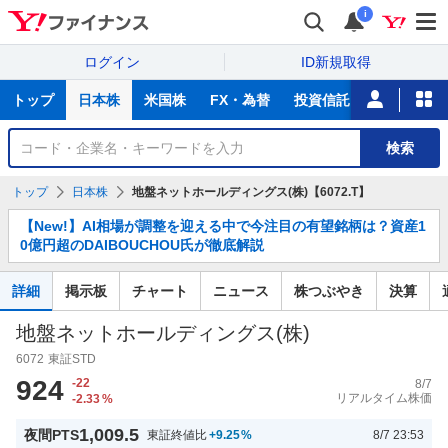
i
ログイン
ID新規取得
主
トップ
日本株
米国株
FX・為替
投資信託
ニュース
な
サ
銘
検索
ー
柄
ビ
を
トップ
日本株
地盤ネットホールディングス(株)【6072.T】
ス
検
お
索
【New!】AI相場が調整を迎える中で今注目の有望銘柄は？資産1
知
0億円超のDAIBOUCHOU氏が徹底解説
ら
せ
詳細
掲示板
チャート
ニュース
株つぶやき
決算
地盤ネットホールディングス(株)
6072
東証STD
924
-22
8/7
リアルタイム株価
-2.33
%
1,009.5
夜間PTS
東証終値比
+9.25
%
8/7 23:53