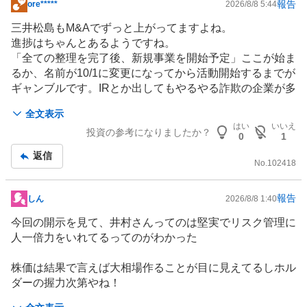
報告
ore*****
2026/8/8 5:44
掲
示
三井松島もM&Aでずっと上がってますよね。
板
進捗はちゃんとあるようですね。
記
「全ての整理を完了後、新規事業を開始予定」ここが始ま
事
るか、名前が10/1に変更になってから活動開始するまでが
ギャンブル
です。
IR
とか出してもやるやる詐欺の企業が多
いので。そこまでは底値固めしないで上下いっぱいしそ
全文表示
う。
投資事業
の結果は何もでてないから。上に上がっても
はい
いいえ
投資の参考になりましたか？
また今の価格まで下がるとかもありそうですね。
0
1
返信
M&A後に会社の変革を進めるために、手始めに中村氏に
No.
102418
地盤ネット
の既存事業の
「新取締役の中村を中心に、既存事業の管理部門の効率化
報告
しん
2026/8/8 1:40
掲
及びDXの検討・推進を開始
示
今回の開示を見て、井村さんってのは堅実でリスク管理に
投資事業においても同様のバリューアップ施策を実施出来
板
人一倍力をいれてるってのがわかった
るよう、当社を第一の事例として
記
コスト構造や新規事業など様々な角度から企業価値向上に
事
株価は結果で言えば大相場作ることが目に見えてるしホル
取り組む」
ダーの握力次第やね！
頑張ってほしいですね。地盤ネットで予行練習してくださ
い。