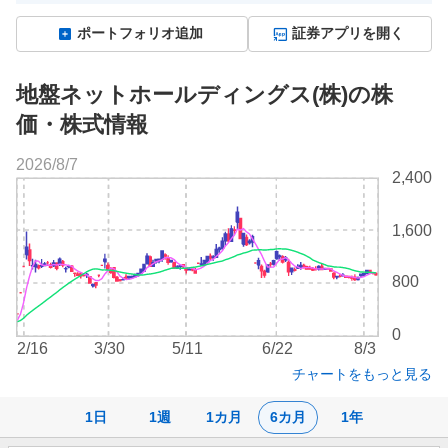
ポートフォリオ追加
証券アプリを開く
地盤ネットホールディングス(株)の株
価・株式情報
2026/8/7
株
2,400
価
チ
1,600
ャ
ー
ト
800
0
2/16
3/30
5/11
6/22
8/3
チャートをもっと見る
1日
1週
1カ月
6カ月
1年