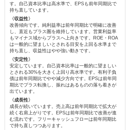
す。自己資本比率は高水準で、EPSも前年同期比で
持ち直しています。
〈収益性〉
改善傾向です。純利益率は前年同期比で明確に改善
し、直近もプラス圏を維持しています。営業利益率
もマイナス域からプラスへ上向きです。ROE・ROA
は一般的に望ましいとされる目安を上回る水準まで
持ち直し、収益性はやや強い動きです。
〈安定性〉
安定しています。自己資本比率は一般的に望ましい
とされる30%を大きく上回り高水準です。有利子負
債は前年同期比でやや減少方向です。EPSは前年同
期比でプラス転換し、振れはあるものの落ち着きが
出ています。
〈成長性〉
成長が続いています。売上高は前年同期比で拡大が
続く右肩上がりです。EPSは前年同期比で改善が進
む流れです。フリーキャッシュフローは前年同期比
で持ち直しつつあります。