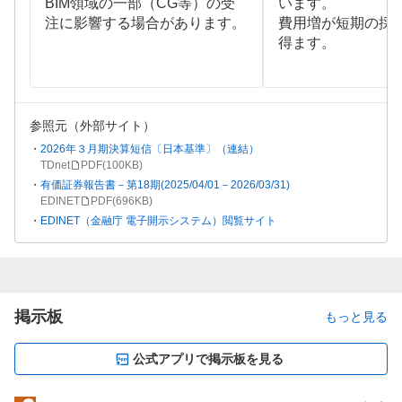
BIM領域の一部（CG等）の受
います。
注に影響する場合があります。
費用増が短期の採
得ます。
参照元（外部サイト）
2026年３月期決算短信〔日本基準〕（連結）
TDnet
PDF(
100KB
)
有価証券報告書－第18期(2025/04/01－2026/03/31)
EDINET
PDF(
696KB
)
EDINET（金融庁 電子開示システム）閲覧サイト
掲示板
もっと見る
公式アプリで掲示板を見る