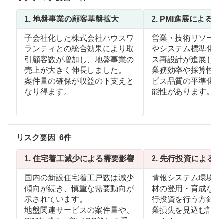
1.
地盤事業の顧客基盤拡大
2.
PMI進展による
子会社化した株式会社ハウスワ
営業・技術リソー
ランティとの統合効果により取
やシステム標準化
引顧客数が増加し、地盤事業の
ス再設計が進展し
売上が大きく伸長しました。
業務効率や採算性
案件量の確保が収益の下支えと
ビス品質の平準化
なり得ます。
能性があります。
リスク要因
6
件
1.
住宅着工減少による需要影響
2.
先行投資による
国内の新設住宅着工戸数は減少
情報システム環境
傾向が続き、慎重な需要動向が
材の登用・育成な
示されています。
行投資を行う方針
地盤関連サービスの案件量や、
業損失を見込む計