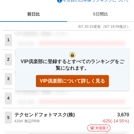
今注目の日本株ランキングについて
前日比
5日間比
8/7 20:10
更新
（
8/7 18:59
集計）
VIP倶楽部に登録ください
1
閲覧者数
VIP倶楽部に登録ください
2
VIP倶楽部に登録するとすべてのランキングをご
閲覧者数
覧になれます。
VIP倶楽部に登録ください
3
VIP倶楽部について詳しく見る
閲覧者数
VIP倶楽部に登録ください
4
閲覧者数
テクセンドフォトマスク(株)
3,670
5
-625
(
-14.55
)
429A
東証PRM
%