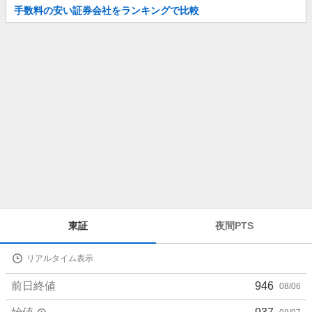
お
手数料の安い証券会社をランキングで比較
知
ら
せ
株
東証
夜間PTS
価
詳
リアルタイム表示
細
値
前日終値
946
08/06