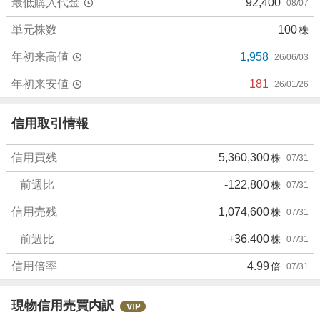
最低購入代金
92,400
08/07
.
3
単元株数
100
株
3
%
年初来高値
1,958
26/06/03
、
売
年初来安値
181
26/01/26
り
た
信用取引情報
い
8
信用買残
5,360,300
株
07/31
.
3
前週比
-122,800
株
07/31
3
%
信用売残
1,074,600
株
07/31
、
前週比
+36,400
株
07/31
強
く
信用倍率
4.99
倍
07/31
売
り
た
現物信用売買内訳
い