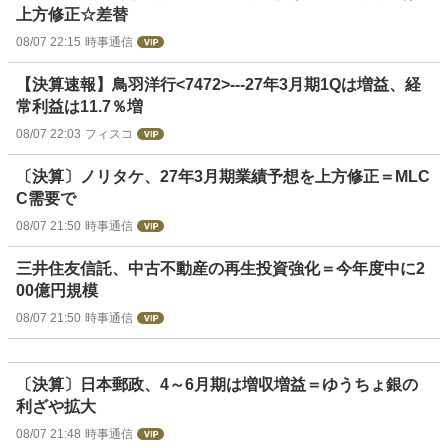
上方修正☆差替
08/07 22:15
時事通信
【決算速報】鳥羽洋行<7472>---27年3月期1Qは増益、経
常利益は11.7％増
08/07 22:03
フィスコ
〔決算〕ノリタケ、27年3月期業績予想を上方修正＝MLC
C需要で
08/07 21:50
時事通信
三井住友信託、中古不動産の再生投資強化＝今年度中に2
00億円規模
08/07 21:50
時事通信
〔決算〕日本郵政、4～6月期は増収増益＝ゆうちょ銀の
利ざや拡大
08/07 21:48
時事通信