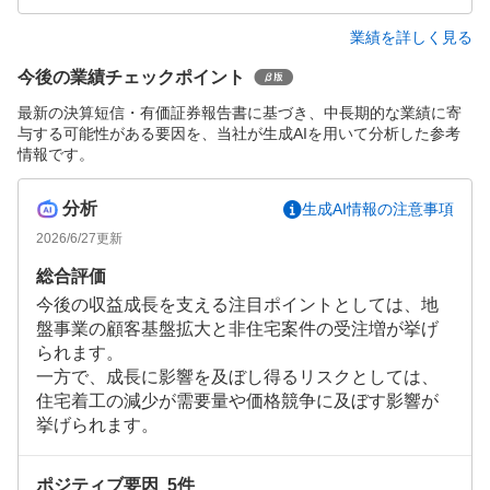
業績を詳しく見る
今後の業績チェックポイント
最新の決算短信・有価証券報告書に基づき、中長期的な業績に寄
与する可能性がある要因を、当社が生成AIを用いて分析した参考
情報です。
分析
生成AI情報の注意事項
2026/6/27
更新
総合評価
今後の収益成長を支える注目ポイントとしては、地
盤事業の顧客基盤拡大と非住宅案件の受注増が挙げ
られます。
一方で、成長に影響を及ぼし得るリスクとしては、
住宅着工の減少が需要量や価格競争に及ぼす影響が
挙げられます。
ポジティブ要因
5
件