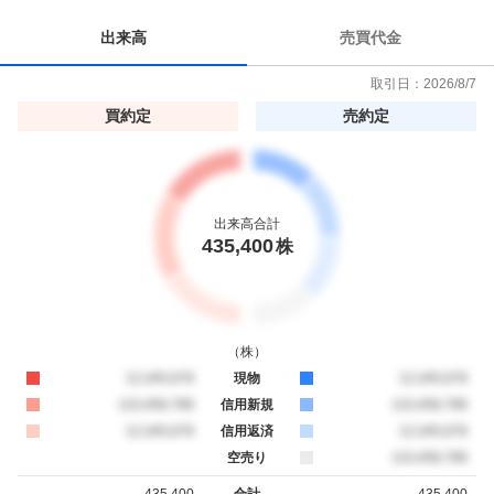
8
出来高
売買代金
.
3
取引日：
2026/8/7
3
買約定
売約定
%
出来高合計
435,400
株
（
株
）
買約定
12,345,678
現物
売約定
12,345,678
買約定
123,456,789
信用新規
売約定
123,456,789
買約定
12,345,678
信用返済
売約定
12,345,678
空売り
売約定
123,456,789
435,400
合計
435,400