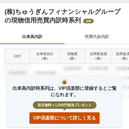
(株)ちゅうぎんフィナンシャルグループ
出
の現物信用売買内訳時系列
来
高
内
出来高内訳
売買代金内訳
訳
出来高合計
現物買
信用新規買
信用返
日付
（
株
）
（
株
）
（
株
）
（
株
12,345,678
123,456,789
12,345,
1234/56/78
1,234,567,890
12.3
%
23.4
%
12.
12,345,678
123,456,789
12,345,
出来高内訳時系列は、VIP倶楽部に登録するとご覧
1234/56/78
1,234,567,890
になれます。
12.3
%
23.4
%
12.
初月無料＋1,500円相当プレゼント
12,345,678
123,456,789
12,345,
1234/56/78
1,234,567,890
12.3
%
23.4
%
12.
VIP倶楽部について詳しく見る