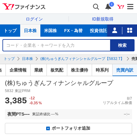
i
ログイン
ID新規取得
主
トップ
日本株
米国株
FX・為替
投資信託
ニュース
な
サ
銘
検索
ー
柄
ビ
を
トップ
日本株
(株)ちゅうぎんフィナンシャルグループ【5832.T】
売
ス
検
索
当
企業情報
業績
板気配
株主優待
時系列
売買内訳
(株)ちゅうぎんフィナンシャルグループ
5832
東証PRM
3,385
-12
8/7
リアルタイム株価
-0.35
%
---
夜間PTS
東証終値比
---
%
--:--
ポートフォリオ追加