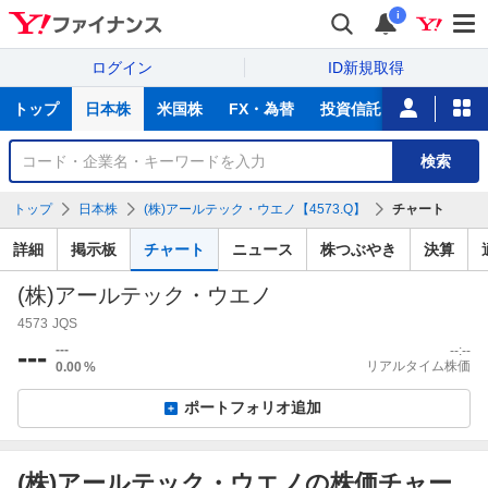
i
ログイン
ID新規取得
主
トップ
日本株
米国株
FX・為替
投資信託
ニュース
な
サ
銘
検索
ー
柄
ビ
を
トップ
日本株
(株)アールテック・ウエノ【4573.Q】
チャート
ス
検
索
詳細
掲示板
チャート
ニュース
株つぶやき
決算
(株)アールテック・ウエノ
4573
JQS
---
---
--:--
リアルタイム株価
0.00
%
ポートフォリオ追加
(株)アールテック・ウエノの株価チャー