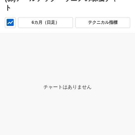
ト
チ
6カ月（日足）
テクニカル指標
ャ
ー
ト
チャートはありません