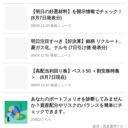
【明日の好悪材料】を開示情報でチェック！
(8月7日発表分)
08/09 13:30
株探ニュース
明日注目すべき【好決算】銘柄 リクルート、
菱ガス化、テルモ (7日引け後 発表分)
08/09 11:00
株探ニュース
【高配当利回り株】ベスト50 ＜割安株特集
＞ (8月7日現在)
08/09 10:10
株探ニュース
お
あなたのポートフォリオを診断してみません
知
か？資産配分やリスクのバランスを簡単にチ
ら
ェックできます。
せ
詳細はこちら
提供：資産運用ナビ