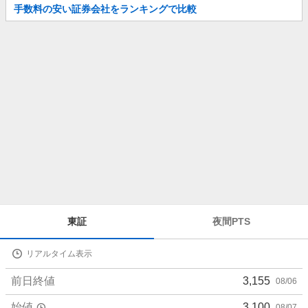
お
手数料の安い証券会社をランキングで比較
知
ら
せ
株
東証
夜間PTS
価
詳
リアルタイム表示
細
値
前日終値
3,155
08/06
始値
3,100
08/07