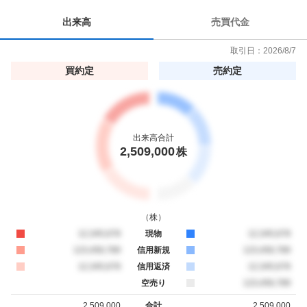
%
出来高
売買代金
取引日：
2026/8/7
買約定
売約定
出来高合計
2,509,000
株
（
株
）
買約定
12,345,678
現物
売約定
12,345,678
買約定
123,456,789
信用新規
売約定
123,456,789
買約定
12,345,678
信用返済
売約定
12,345,678
空売り
売約定
123,456,789
2,509,000
合計
2,509,000