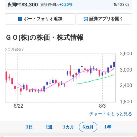
3,300
夜間PTS
東証終値比
+0.30
%
8/7 23:03
ポートフォリオ追加
証券アプリを開く
ＧＯ(株)の株価・株式情報
2026/8/7
株
3,600
価
チ
3,000
ャ
ー
ト
2,400
1,800
6/22
8/3
チャートをもっと見る
1日
1週
1カ月
6カ月
1年