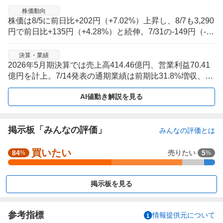
株価動向
株価は8/5に前日比+202円（+7.02%）上昇し、8/7も3,290
円で前日比+135円（+4.28%）と続伸。7/31の-149円（-5.
03%）安を挟みつつ、直近5営業日は値幅を伴う切り返し
局面。
決算・業績
2026年5月期決算では売上高414.46億円、営業利益70.41
億円を計上。7/14発表の通期業績は前期比31.8%増収、15
8.1%営業増益で、上場後の業績確認が続く局面。
AI値動き解説を見る
掲示板「みんなの評価」
みんなの評価とは
買いたい
強
84
売りたい
5
%
%
く
買
掲示板を見る
い
た
い
参考指標
情報提供元について
5