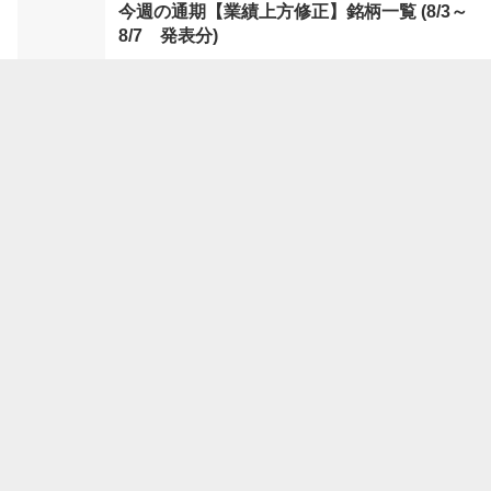
今週の通期【業績上方修正】銘柄一覧 (8/3～
8/7 発表分)
08/08 20:30
株探ニュース
今週の上期【業績上方修正】銘柄一覧 (8/3～
8/7 発表分)
08/08 20:10
株探ニュース
驚愕の大発見から20年、新局面に突入する
「iPS細胞」関連妙味株6選 ＜株探トップ特
集＞
08/08 19:30
株探ニュース
今週の【株主優待】発表の銘柄一覧 (8月3日
～7日)
08/08 19:00
株探ニュース