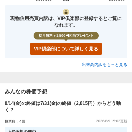
買約定
売約定
現物信用売買内訳は、VIP倶楽部に登録するとご覧に
なれます。
初月無料＋1,500円相当プレゼント
VIP倶楽部について詳しく見る
出来高内訳をもっと見る
みんなの株価予想
8/14(金)の終値は7/31(金)の終値（2,815円）からどう動
く？
2026/8/9 15:02
更新
投票数：
4
票
上昇
予想の理由