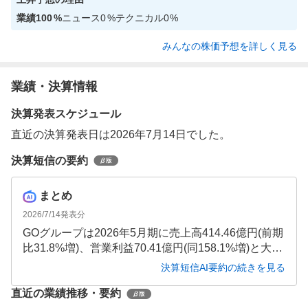
業績
100
%
ニュース
0
%
テクニカル
0
%
みんなの株価予想を詳しく見る
業績・決算情報
決算発表スケジュール
直近の決算発表日は2026年7月14日でした。
決算短信の要約
まとめ
2026/7/14
発表分
GOグループは2026年5月期に売上高414.46億円(前期
比31.8%増)、営業利益70.41億円(同158.1%増)と大幅
な増収増益を達成しました。タクシーアプリの実車
決算短信AI要約の続きを見る
数や平均売上高が約20%増加し、MAUも14.7%増と
直近の業績推移・要約
事業基盤を強化。自己資本比率も32.6%に改善し、2