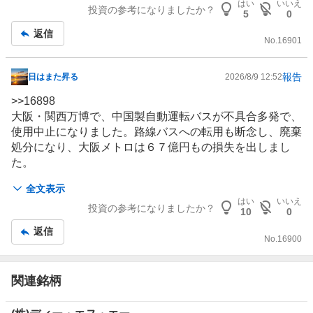
板
はい
いいえ
投資の参考になりましたか？
5
0
記
返信
事
No.
16901
報告
日はまた昇る
2026/8/9 12:52
掲
示
>>
16898
板
大阪・関西万博で、
中国
製自動運転バスが不具合多発で、
記
使用中止になりました。路線バスへの転用も断念し、廃棄
事
処分になり、大阪メトロは６７億円もの損失を出しまし
た。
国土交通省もかなり問題視してますから、中国製の自動運
全文表示
転車両に対しては、簡単には許認可が下りないように思い
はい
いいえ
投資の参考になりましたか？
ます。
10
0
それに比べて
ＧＯ
と組んでいるＷａｙｍｏは既に豊富な実
返信
績があります。
トヨタ
とも戦略的パートナーシップを結ん
No.
16900
で共同開発しています。
ロボ
タクシー
はＧＯ・Ｗａｙｍｏ連合が最有力です。
関連銘柄