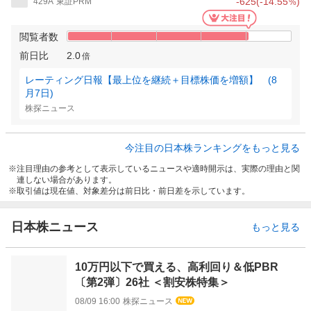
-625
(
-14.55
)
429A
東証PRM
%
閲覧者数
前日比
2.0
倍
レーティング日報【最上位を継続＋目標株価を増額】 (8
月7日)
株探ニュース
今注目の日本株ランキングをもっと見る
注目理由の参考として表示しているニュースや適時開示は、実際の理由と関
連しない場合があります。
取引値は現在値、対象差分は前日比・前日差を示しています。
日本株ニュース
もっと見る
10万円以下で買える、高利回り＆低PBR
〔第2弾〕26社 ＜割安株特集＞
08/09 16:00
株探ニュース