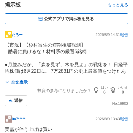
掲示板
もっと見る
公式アプリで掲示板を見る
報告
たろー
2026/8/9 14:31
掲
示
【市況】【杉村富生の短期相場観測】
板
─酷暑に負けるな！材料系の厳選5銘柄！
記
事
●月並みだが、「森を見ず、木を見よ」の戦術を！ 日経平
均株価は6月22日に、7万2831円の史上最高値をつけたあ
と、調整している。直近の安値は7月29日の6万0448円
全文表示
だ。とりあえず、この水準を下回ることはないだろう。そ
はい
いいえ
投資の参考になりましたか？
れに、個別物色機運は極めて旺盛である。月並みな表現だ
6
0
が、当面は「森を見ず、木を見よ」（材料株中心の銘柄勝
返信
負）の投資戦術が有効となろう。
No.
16902
💡
ＧＯ
<
581A
> [東証Ｇ]は独歩高となろう。全般相場に逆
報告
0a7*****
2026/8/9 13:43
掲
行する株価習性がある。上場時の公募・売り出しの5割超
示
実需が伴う上げは買い
を海外投資家が持っていたという。