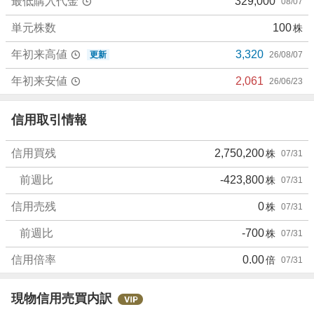
最低購入代金
329,000
08/07
5
3
単元株数
100
株
%
、
年初来高値
3,320
更新
26/08/07
売
り
年初来安値
2,061
26/06/23
た
い
信用取引情報
0
%
信用買残
2,750,200
株
07/31
、
強
前週比
-423,800
株
07/31
く
売
信用売残
0
株
07/31
り
前週比
-700
株
07/31
た
い
信用倍率
0.00
倍
07/31
5
.
2
現物信用売買内訳
6