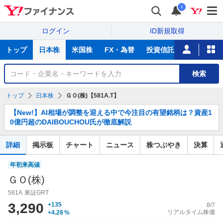
i
ログイン
ID新規取得
主
トップ
日本株
米国株
FX・為替
投資信託
ニュース
な
サ
銘
検索
ー
柄
ビ
を
トップ
日本株
ＧＯ(株)【581A.T】
ス
検
お
索
【New!】AI相場が調整を迎える中で今注目の有望銘柄は？資産1
知
0億円超のDAIBOUCHOU氏が徹底解説
ら
せ
詳細
掲示板
チャート
ニュース
株つぶやき
決算
年初来高値
ＧＯ(株)
581A
東証GRT
3,290
+135
8/7
リアルタイム株価
+4.28
%