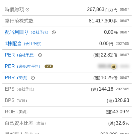
0
時価総額
267,863
百万円
08/07
%
、
発行済株式数
81,417,300
株
08/07
買
い
配当利回り
0.00
%
（会社予想）
08/07
た
い
1株配当
0.00
円
（会社予想）
2027/05
3
PER
22.82
(連)
倍
（会社予想）
08/07
4
.
PER
000.00
倍
（過去3年平均）
00/00
2
1
PBR
10.25
(連)
倍
（実績）
08/07
%
EPS
144.18
(連)
、
（会社予想）
2027/05
様
BPS
320.93
(連)
（実績）
子
見
ROE
43.09
(連)
%
（実績）
1
0
自己資本比率
32.6
(連)
%
（実績）
.