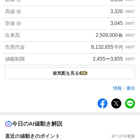
高値
3,320
08/07
安値
3,045
08/07
出来高
2,509,000
株
08/07
売買代金
8,132,655
千円
08/07
値幅制限
2,455〜3,855
08/07
板気配を見る
情報・通信
シ
ェ
ア
今日のAI値動き解説
直近の値動きのポイント
8/7 15:54
更新