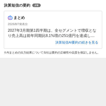
決算短信の要約
まとめ
2026/8/7
発表分
2027年3月期第1四半期は、全セグメントで増収とな
り売上高は前年同期比8.1%増の251億円を達成しま
した。一方、アスベスト除去費用の見積り変更や人
決算短信AI要約の続きを見る
件費増加が響き、営業利益は前年同期比4.9%減の22
億円となりました。経常利益・最終利益は小幅増益
AIまとめの出力結果について当社は要約の正確性や品質を保証しません。
を確保しており、通期予想に変更はありません。