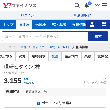
i
ログイン
ID新規取得
主
トップ
日本株
米国株
FX・為替
投資信託
ニュース
な
サ
銘
検索
ー
柄
ビ
を
トップ
日本株
理研ビタミン(株)【4526.T】
配当情報
ス
検
索
つぶやき
決算
適時開示
配当
企業情報
業績
板気配
理研ビタミン(株)
4526
東証PRM
3,155
+25
8/7
リアルタイム株価
+0.80
%
---
夜間PTS
東証終値比
---
%
--:--
ポートフォリオ追加