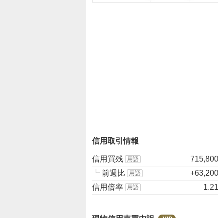
、
様
子
見
1
3
.
0
4
%
、
売
り
信用取引情報
た
い
信用買残
715,80
用語
4
┗
前週比
+63,20
用語
.
信用倍率
1.2
用語
3
5
%