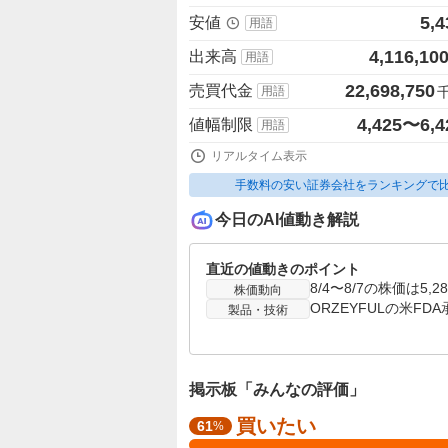
5,4
安値
用語
4,116,10
出来高
用語
22,698,750
売買代金
用語
4,425〜6,4
値幅制限
用語
リアルタイム表示
手数料の安い証券会社をランキングで
今日のAI値動き解説
直近の値動きのポイント
株価動向
製品・技術
掲示板「みんなの評価」
買いたい
強
61
%