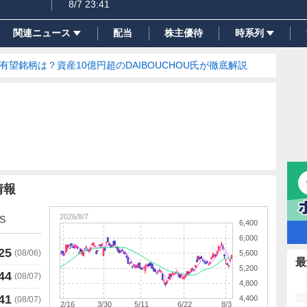
8/7 23:41
関連ニュース
配当
株主優待
時系列
の有望銘柄は？資産10億円超のDAIBOUCHOU氏が徹底解説
情報
2026/8/7
S
6,400
6,000
25
(
08/06
)
5,600
最
5,200
44
(
08/07
)
4,800
41
4,400
(
08/07
)
2/16
3/30
5/11
6/22
8/3