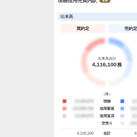
現物信用売買内訳
、
強
く
出来高
売
買約定
売約
り
た
い
2
1
出来高合計
.
4,116,100
株
7
4
%
（
株
）
買約定
12,345,678
現物
売
12
買約定
123,456,789
信用新規
売
123
買約定
12,345,678
信用返済
売
12
空売り
売
123
4,116,100
合計
4
買約定 合計
売約定 合