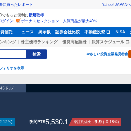
Yahoo! JAPAN
ヘ
実際に買ったレポート
IDでもっと便利に
新規取得
ログイン
ボーナスセレクション 人気商品が最大40％
投資信託
ニュース
掲示板
証券会社比較
不動産投資
NISA
ンキング
株主優待ランキング
優良高配当株
決算スケジュール
検索
やさしい投資
企業発見特集
フォリオを表示
】
.45ドル
）
5,530.1
-9.9
2.12
)
夜間PTS
(
-0.18
)
東証終値比
%
%