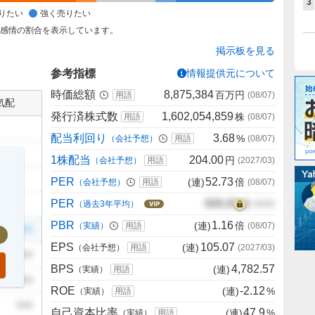
3
りたい
強く売りたい
た感情の割合を表示しています。
掲示板を見る
参考指標
情報提供元について
時価総額
8,875,384
百万円
用語
(
08/07
)
気配
発行済株式数
1,602,054,859
株
用語
(
08/07
)
配当利回り
3.68
%
（会社予想）
用語
(
08/07
)
1株配当
204.00
円
（会社予想）
用語
(
2027/03
)
PER
52.73
(連)
倍
（会社予想）
用語
(
08/07
)
PER
000.00
倍
（過去3年平均）
00/00
PBR
1.16
(連)
倍
（実績）
用語
(
08/07
)
999
EPS
105.07
(連)
（会社予想）
用語
(
2027/03
)
999
BPS
4,782.57
(連)
（実績）
用語
999
ROE
-2.12
(連)
%
（実績）
用語
999
自己資本比率
47.9
(連)
%
（実績）
用語