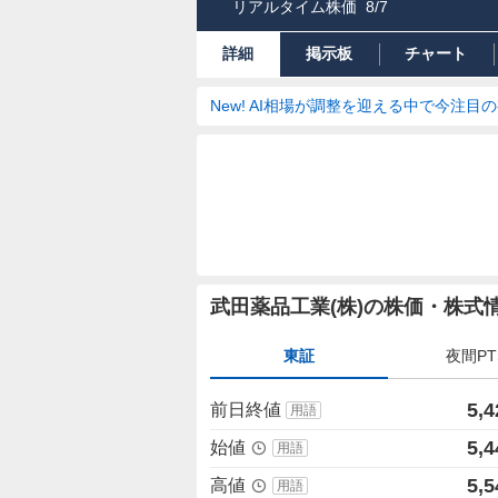
リアルタイム株価
8/7
詳細
掲示板
チャート
New! AI相場が調整を迎える中で今注目
株
武田薬品工業(株)の株価・株式
価
詳
東証
夜間PT
細
値
5,4
前日終値
用語
5,4
始値
用語
5,5
高値
用語