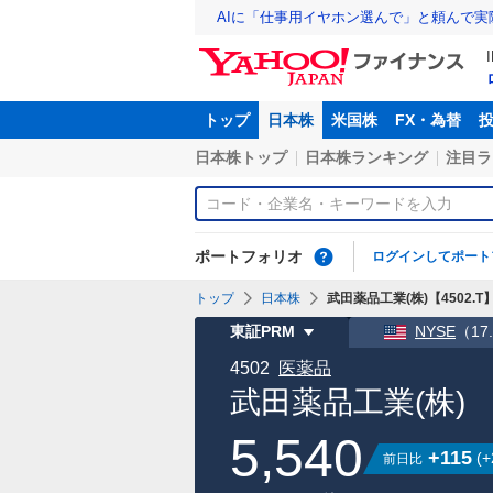
AIに「仕事用イヤホン選んで」と頼んで
トップ
日本株
米国株
FX・為替
日本株トップ
日本株ランキング
注目ラ
ポートフォリオ
ログインしてポート
トップ
日本株
武田薬品工業(株)【4502.T
東証PRM
NYSE
（
17
4502
医薬品
武田薬品工業(株)
5,540
+115
(
+
前日比