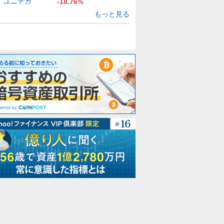
ユニチカ
-18.76
%
もっと見る