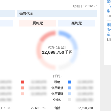
驚
「
取引日：
2026/8/7
集
売買代金
8/8
定
買約定
売約定
米
る
産
8/8
売買代金合計
22,698,750
千円
（
千円
）
約定
,345,678
買約定
12,345,678
現物
売約定
12,345,678
約定
,456,789
買約定
123,456,789
信用新規
売約定
123,456,789
約定
,345,678
買約定
12,345,678
信用返済
売約定
12,345,678
約定
,456,789
空売り
売約定
123,456,789
,116,100
22,698,750
合計
22,698,750
計
買約定 合計
売約定 合計