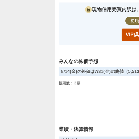
現物信用売買内訳は
初月
VI
みんなの株価予想
8/14(金)の終値は7/31(金)の終値（5
投票数：
3
票
業績・決算情報