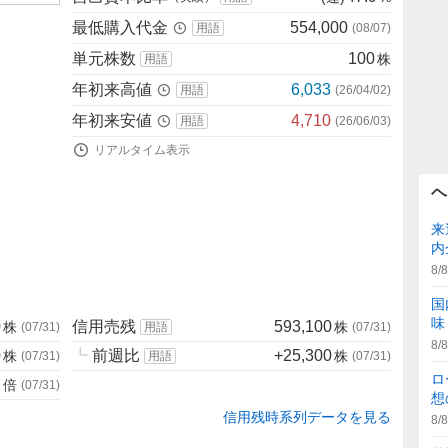
最低購入代金
554,000
用語
(
08/07
)
単元株数
100
株
用語
年初来高値
6,033
用語
(
26/04/02
)
年初来安値
4,710
用語
(
26/06/03
)
リアルタイム表示
ヘ
来
内
8/8
国
味
0
信用売残
593,100
株
株
(
07/31
)
用語
(
07/31
)
8/8
0
┗
前週比
+25,300
株
株
(
07/31
)
用語
(
07/31
)
ロ
1
倍
(
07/31
)
想
信用残時系列データを見る
8/8