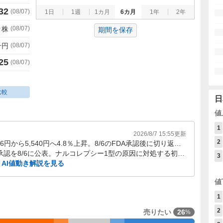
32
(
08/07
)
1日
1週
1カ月
6カ月
1年
2年
0
株
(
08/07
)
期間を保存
千円
(
08/07
)
25
(
08/07
)
比較
日
値
1
2026/8/7 15:55
更新
2
8/4〜8/7の株価は5,286円から5,540円へ4.8％上昇。8/6のFDA承認後に切り返し、直近の下落局面から戻す流れ。
ORZEYFULの米FDA承認を8/6に公表。ナルコレプシー1型の原因に対処する初めてかつ唯一の治療薬という開示が、直近材料として重なった。
3
AI値動き解説を見る
値
1
2
売りたい
26
%