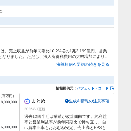
た。
は、売上収益が前年同期比10.2%増の1兆2,199億円、営業
収増益となりました。ただし、法人所得税費用の大幅増加により親
132億円と減益。通期予想は据え置かれています。
決算短信AI要約の続きを見る
情報提供元：
バフェット・コード
まとめ
生成AI情報の注意事項
2026/8/1
更新
過去12四半期は業績が改善傾向です。純利益
率と営業利益率が前年同期比で持ち直し、自
己資本比率もおおむね安定、売上高とEPSも