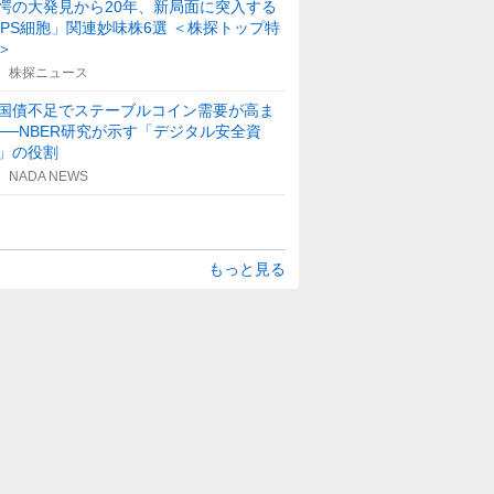
愕の大発見から20年、新局面に突入する
iPS細胞」関連妙味株6選 ＜株探トップ特
＞
株探ニュース
国債不足でステーブルコイン需要が高ま
──NBER研究が示す「デジタル安全資
」の役割
NADA NEWS
もっと見る