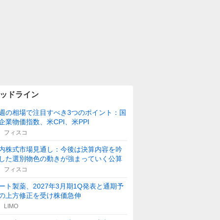
ッドライン
週の相場で注目すべき3つのポイント：国
企業物価指数、米CPI、米PPI
フィスコ
内株式市場見通し：今後は決算内容を吟
した選別物色の動きが強まっていく公算
フィスコ
ート製薬、2027年3月期1Q発表と通期予
の上方修正を受け株価急伸
LIMO