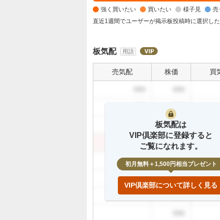
く
強く買いたい
買いたい
様子見
売
買
い
直近1週間でユーザーが掲示板投稿時に選択し
た
い
板気配
用語
5
6
売気配
株価
買
.
5
999
999
2
999
999
%
、
板気配は
999
999
買
VIP倶楽部に登録すると
い
999
999
ご覧になれます。
た
999
い
初月無料＋1,500円相当プレゼント
4
999
.
VIP倶楽部について詳しく見る
3
999
5
999
%