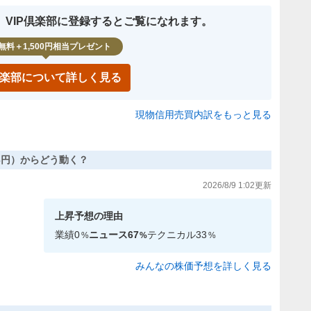
、VIP倶楽部に登録するとご覧になれます。
無料＋1,500円相当プレゼント
P倶楽部について詳しく見る
現物信用売買内訳をもっと見る
,513円）からどう動く？
2026/8/9 1:02
更新
上昇
予想の理由
業績
0
ニュース
67
テクニカル
33
%
%
%
みんなの株価予想を詳しく見る