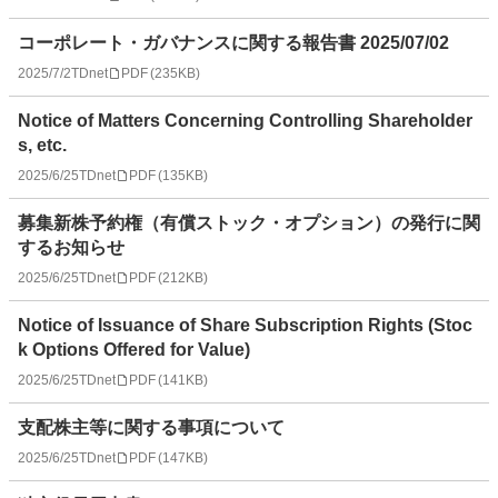
コーポレート・ガバナンスに関する報告書 2025/07/02
2025/7/2
TDnet
PDF
(
235KB
)
Notice of Matters Concerning Controlling Shareholder
s, etc.
2025/6/25
TDnet
PDF
(
135KB
)
募集新株予約権（有償ストック・オプション）の発行に関
するお知らせ
2025/6/25
TDnet
PDF
(
212KB
)
Notice of Issuance of Share Subscription Rights (Stoc
k Options Offered for Value)
2025/6/25
TDnet
PDF
(
141KB
)
支配株主等に関する事項について
2025/6/25
TDnet
PDF
(
147KB
)