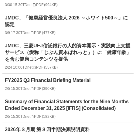
3/30 15:30
TDnet
PDF
(
994KB
)
JMDC、「健康経営優良法人 2026 ～ホワイト500～」に
認定
3/9 17:30
TDnet
PDF
(
477KB
)
JMDC、三菱UFJ信託銀行の人的資本開示・実践向上支援
サービス（愛称「じぶん資本ぱれっと」）に「健康年齢」
を含む健康コンテンツを提供
2/24 10:00
TDnet
PDF
(
557KB
)
FY2025 Q3 Financial Briefing Material
2/5 15:30
TDnet
PDF
(
390KB
)
Summary of Financial Statements for the Nine Months
Ended December 31, 2025 [IFRS] (Consolidated)
2/5 15:30
TDnet
PDF
(
182KB
)
2026年３月期 第３四半期決算説明資料