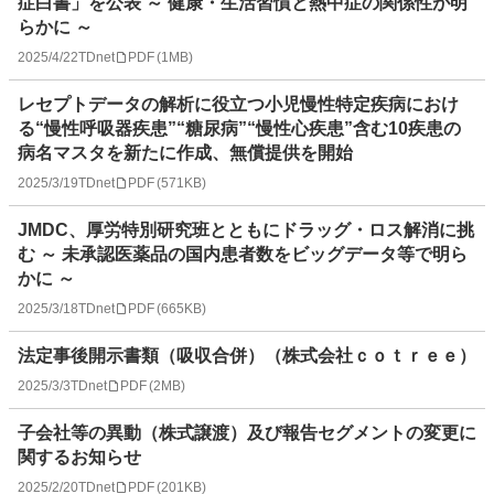
症白書」を公表 ～ 健康・生活習慣と熱中症の関係性が明
らかに ～
2025/4/22
TDnet
PDF
(
1MB
)
レセプトデータの解析に役立つ小児慢性特定疾病におけ
る“慢性呼吸器疾患”“糖尿病”“慢性心疾患”含む10疾患の
病名マスタを新たに作成、無償提供を開始
2025/3/19
TDnet
PDF
(
571KB
)
JMDC、厚労特別研究班とともにドラッグ・ロス解消に挑
む ～ 未承認医薬品の国内患者数をビッグデータ等で明ら
かに ～
2025/3/18
TDnet
PDF
(
665KB
)
法定事後開示書類（吸収合併）（株式会社ｃｏｔｒｅｅ）
2025/3/3
TDnet
PDF
(
2MB
)
子会社等の異動（株式譲渡）及び報告セグメントの変更に
関するお知らせ
2025/2/20
TDnet
PDF
(
201KB
)