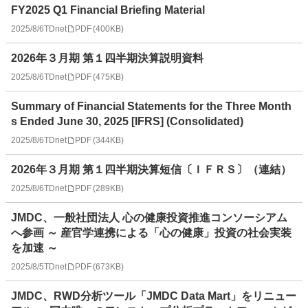
FY2025 Q1 Financial Briefing Material
2025/8/6
TDnet
PDF
(
400KB
)
2026年３月期 第１四半期決算説明資料
2025/8/6
TDnet
PDF
(
475KB
)
Summary of Financial Statements for the Three Month
s Ended June 30, 2025 [IFRS] (Consolidated)
2025/8/6
TDnet
PDF
(
344KB
)
2026年３月期 第１四半期決算短信〔ＩＦＲＳ〕（連結）
2025/8/6
TDnet
PDF
(
289KB
)
JMDC、一般社団法人 心の健康投資推進コンソーシアム
へ参画 ～ 産官学連携による「心の健康」投資の社会実装
を加速 ～
2025/8/5
TDnet
PDF
(
673KB
)
JMDC、RWD分析ツール「JMDC Data Mart」をリニュー