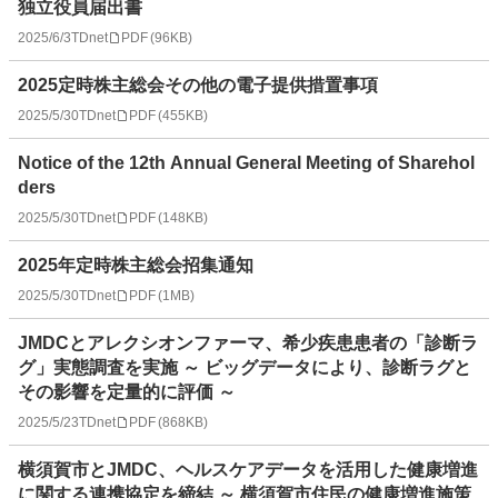
独立役員届出書
2025/6/3
TDnet
PDF
(
96KB
)
2025定時株主総会その他の電子提供措置事項
2025/5/30
TDnet
PDF
(
455KB
)
Notice of the 12th Annual General Meeting of Sharehol
ders
2025/5/30
TDnet
PDF
(
148KB
)
2025年定時株主総会招集通知
2025/5/30
TDnet
PDF
(
1MB
)
JMDCとアレクシオンファーマ、希少疾患患者の「診断ラ
グ」実態調査を実施 ～ ビッグデータにより、診断ラグと
その影響を定量的に評価 ～
2025/5/23
TDnet
PDF
(
868KB
)
横須賀市とJMDC、ヘルスケアデータを活用した健康増進
に関する連携協定を締結 ～ 横須賀市住民の健康増進施策