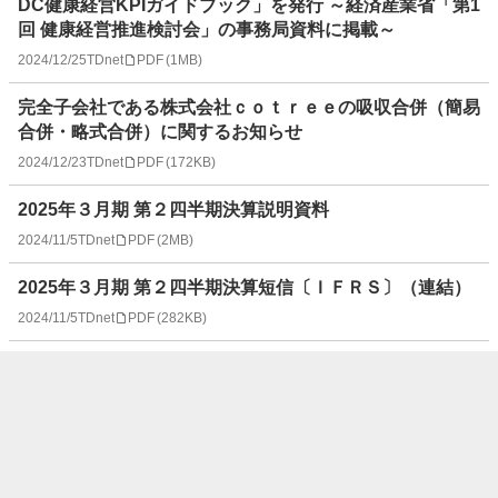
DC健康経営KPIガイドブック」を発行 ～経済産業省「第1
回 健康経営推進検討会」の事務局資料に掲載～
2024/12/25
TDnet
PDF
(
1MB
)
完全子会社である株式会社ｃｏｔｒｅｅの吸収合併（簡易
合併・略式合併）に関するお知らせ
2024/12/23
TDnet
PDF
(
172KB
)
2025年３月期 第２四半期決算説明資料
2024/11/5
TDnet
PDF
(
2MB
)
2025年３月期 第２四半期決算短信〔ＩＦＲＳ〕（連結）
2024/11/5
TDnet
PDF
(
282KB
)
倉敷中央病院とJMDCグループ、電子カルテデータベース
を用いて、小児適応外薬の公知申請に資するエビデンス創
出を目指した共同研究を開始
2024/10/7
TDnet
PDF
(
758KB
)
募集新株予約権（有償ストック・オプション）の発行内容