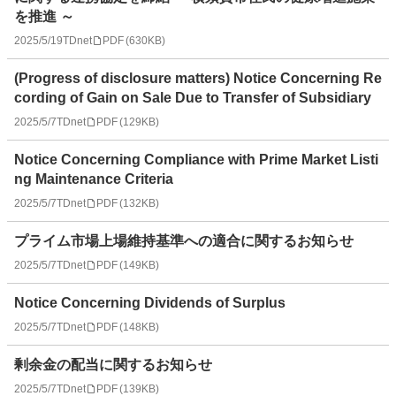
を推進 ～
2025/5/19
TDnet
PDF
(
630KB
)
(Progress of disclosure matters) Notice Concerning Re
cording of Gain on Sale Due to Transfer of Subsidiary
2025/5/7
TDnet
PDF
(
129KB
)
Notice Concerning Compliance with Prime Market Listi
ng Maintenance Criteria
2025/5/7
TDnet
PDF
(
132KB
)
プライム市場上場維持基準への適合に関するお知らせ
2025/5/7
TDnet
PDF
(
149KB
)
Notice Concerning Dividends of Surplus
2025/5/7
TDnet
PDF
(
148KB
)
剰余金の配当に関するお知らせ
2025/5/7
TDnet
PDF
(
139KB
)