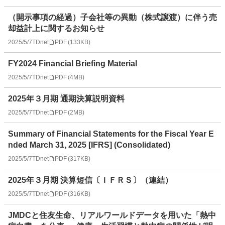
（開示事項の経過）子会社等の異動（株式譲渡）に伴う売
却益計上に関するお知らせ
2025/5/7
TDnet
PDF
(
133KB
)
FY2024 Financial Briefing Material
2025/5/7
TDnet
PDF
(
4MB
)
2025年３月期 通期決算説明資料
2025/5/7
TDnet
PDF
(
2MB
)
Summary of Financial Statements for the Fiscal Year E
nded March 31, 2025 [IFRS] (Consolidated)
2025/5/7
TDnet
PDF
(
317KB
)
2025年３月期 決算短信〔ＩＦＲＳ〕（連結）
2025/5/7
TDnet
PDF
(
316KB
)
JMDCと住友生命、リアルワールドデータを用いた「熱中