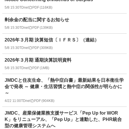
5/8 15:30
TDnet
PDF
(
116KB
)
剰余金の配当に関するお知らせ
5/8 15:30
TDnet
PDF
(
139KB
)
2026年３月期 決算短信〔ＩＦＲＳ〕（連結）
5/8 15:30
TDnet
PDF
(
309KB
)
2026年３月期 通期決算説明資料
5/8 15:30
TDnet
PDF
(
1MB
)
JMDCと住友生命、「熱中症白書」最新結果を日本衛生学
会で発表 ～ 健康・生活習慣と熱中症の関係性が明らかに
～
4/22 11:00
TDnet
PDF
(
904KB
)
JMDC、産業保健業務支援サービス「Pep Up for WOR
K」をリニューアル、「Pep Up」と連動した、PHR統合
型の健康管理システムへ