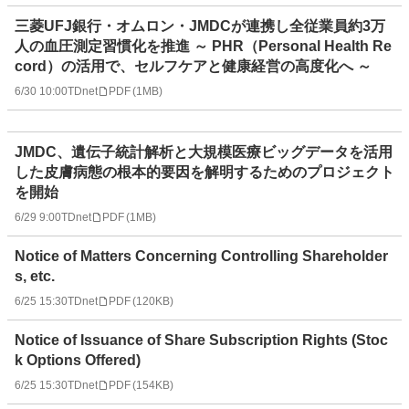
三菱UFJ銀行・オムロン・JMDCが連携し全従業員約3万
人の血圧測定習慣化を推進 ～ PHR（Personal Health Re
cord）の活用で、セルフケアと健康経営の高度化へ ～
6/30 10:00
TDnet
PDF
(
1MB
)
JMDC、遺伝子統計解析と大規模医療ビッグデータを活用
した皮膚病態の根本的要因を解明するためのプロジェクト
を開始
6/29 9:00
TDnet
PDF
(
1MB
)
Notice of Matters Concerning Controlling Shareholder
s, etc.
6/25 15:30
TDnet
PDF
(
120KB
)
Notice of Issuance of Share Subscription Rights (Stoc
k Options Offered)
6/25 15:30
TDnet
PDF
(
154KB
)