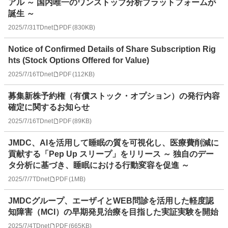
アル ～ 国内唯一のワンストップ分析プラットフォームが
誕生 ～
2025/7/31
TDnet
PDF
(
830KB
)
Notice of Confirmed Details of Share Subscription Rig
hts (Stock Options Offered for Value)
2025/7/16
TDnet
PDF
(
112KB
)
募集新株予約権（有償ストック・オプション）の発行内容
確定に関するお知らせ
2025/7/16
TDnet
PDF
(
89KB
)
JMDC、AIを活用して睡眠の質を可視化し、医療費削減に
貢献する「Pep Up スリープ」をリリース ～ 独自のデー
タ分析に基づき、睡眠における行動変容を促進 ～
2025/7/7
TDnet
PDF
(
1MB
)
JMDCグループ、エーザイとWEB問診を活用した軽度認
知障害（MCI）の早期発見治療を目指した実証実験を開始
2025/7/4
TDnet
PDF
(
665KB
)