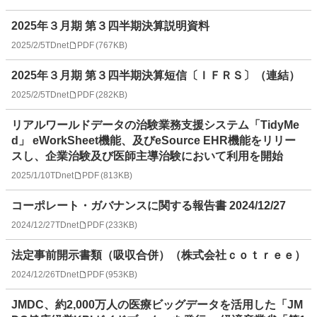
2025年３月期 第３四半期決算説明資料
2025/2/5
TDnet
PDF
(
767KB
)
2025年３月期 第３四半期決算短信〔ＩＦＲＳ〕（連結）
2025/2/5
TDnet
PDF
(
282KB
)
リアルワールドデータの治験業務支援システム「TidyMe
d」 eWorkSheet機能、及びeSource EHR機能をリリー
スし、企業治験及び医師主導治験において利用を開始
2025/1/10
TDnet
PDF
(
813KB
)
コーポレート・ガバナンスに関する報告書 2024/12/27
2024/12/27
TDnet
PDF
(
233KB
)
法定事前開示書類（吸収合併）（株式会社ｃｏｔｒｅｅ）
2024/12/26
TDnet
PDF
(
953KB
)
JMDC、約2,000万人の医療ビッグデータを活用した「JM