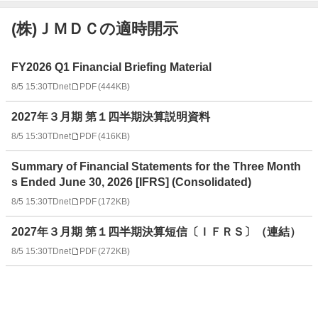
(株)ＪＭＤＣの適時開示
適
FY2026 Q1 Financial Briefing Material
時
8/5 15:30
TDnet
PDF
(
444KB
)
開
示
2027年３月期 第１四半期決算説明資料
情
報
8/5 15:30
TDnet
PDF
(
416KB
)
一
Summary of Financial Statements for the Three Month
覧
s Ended June 30, 2026 [IFRS] (Consolidated)
8/5 15:30
TDnet
PDF
(
172KB
)
2027年３月期 第１四半期決算短信〔ＩＦＲＳ〕（連結）
8/5 15:30
TDnet
PDF
(
272KB
)