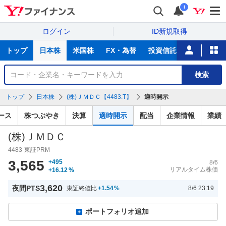
i
ログイン
ID新規取得
主
トップ
日本株
米国株
FX・為替
投資信託
ニュース
な
サ
銘
検索
ー
柄
ビ
を
トップ
日本株
(株)ＪＭＤＣ【4483.T】
適時開示
ス
検
索
ース
株つぶやき
決算
適時開示
配当
企業情報
業績
(株)ＪＭＤＣ
4483
東証PRM
3,565
+495
8/6
リアルタイム株価
+16.12
%
3,620
夜間PTS
東証終値比
+1.54
%
8/6 23:19
ポートフォリオ追加