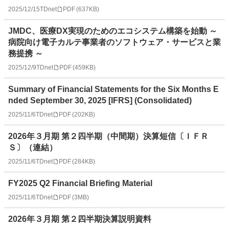
2025/12/15
TDnet
PDF
(
637KB
)
JMDC、医療DX実現のためのエコシステム構築を始動 ～
病院向け電子カルテ事業者のソフトウェア・サービスと業
務提携 ～
2025/12/9
TDnet
PDF
(
459KB
)
Summary of Financial Statements for the Six Months E
nded September 30, 2025 [IFRS] (Consolidated)
2025/11/6
TDnet
PDF
(
202KB
)
2026年３月期 第２四半期（中間期）決算短信〔ＩＦＲ
Ｓ〕（連結）
2025/11/6
TDnet
PDF
(
284KB
)
FY2025 Q2 Financial Briefing Material
2025/11/6
TDnet
PDF
(
3MB
)
2026年３月期 第２四半期決算説明資料