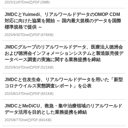
2025/11/6
TDnet
PDF
(
3MB
)
JMDCとYuimedi、リアルワールドデータのOMOP CDM
対応に向けた協業を開始 ～ 国内最大規模のデータを国際
標準規格で提供 ～
2025/9/30
TDnet
PDF
(
676KB
)
JMDCグループのリアルワールドデータ、医療法人徳洲会
および徳洲会インフォメーションシステムと製造販売後デ
ータベース調査の実施に関する業務提携を締結
2025/9/16
TDnet
PDF
(
521KB
)
JMDCと住友生命、リアルワールドデータを用いた「新型
コロナウイルス実態調査レポート」を公表
2025/8/14
TDnet
PDF
(
651KB
)
JMDCとMeDiCU、救急・集中治療領域のリアルワールド
データ活用を目的とした業務提携を締結
2025/8/7
TDnet
PDF
(
681KB
)