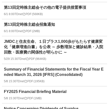
第13回定時株主総会その他の電子提供措置事項
6/1 8:00
TDnet
PDF
(
568KB
)
第13回定時株主総会招集通知
6/1 8:00
TDnet
PDF
(
2MB
)
JMDCと住友生命、１日プラス1,000歩がもたらす健康変
化「健康増進白書」を公表 ～ 歩数増加と健診結果・入院
回数・医療費の関係性が明らかに ～
5/29 15:30
TDnet
PDF
(
964KB
)
Summary of Financial Statements for the Fiscal Year E
nded March 31, 2026 [IFRS] (Consolidated)
5/8 15:30
TDnet
PDF
(
195KB
)
FY2025 Financial Briefing Material
5/8 15:30
TDnet
PDF
(
1MB
)
Notice Concerning Dividends of Surplus