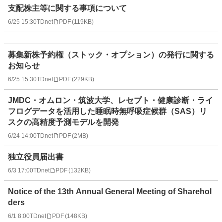
支配株主等に関する事項について
6/25 15:30
TDnet
PDF
(
119KB
)
募集新株予約権（ストック・オプション）の発行に関する
お知らせ
6/25 15:30
TDnet
PDF
(
229KB
)
JMDC・オムロン・筑波大学、レセプト・健康診断・ライ
フログデータを活用した睡眠時無呼吸症候群（SAS）リ
スクの高精度予測モデルを開発
6/24 14:00
TDnet
PDF
(
2MB
)
独立役員届出書
6/3 17:00
TDnet
PDF
(
132KB
)
Notice of the 13th Annual General Meeting of Sharehol
ders
6/1 8:00
TDnet
PDF
(
148KB
)