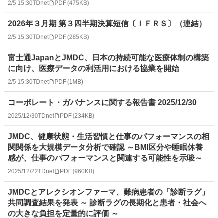
2/5 15:30
TDnet
PDF
(
475KB
)
2026年３月期 第３四半期決算短信〔ＩＦＲＳ〕（連結）
2/5 15:30
TDnet
PDF
(
285KB
)
富士通JapanとJMDC、日本の持続可能な医療体制の構築
に向け、医療データの利活用における協業を開始
2/5 15:30
TDnet
PDF
(
1MB
)
コーポレート・ガバナンスに関する報告書 2025/12/30
2025/12/30
TDnet
PDF
(
234KB
)
JMDC、健康状態・生活習慣と仕事のパフォーマンスの相
関関係を大規模データ分析で確認 ～BMI区分や睡眠休養
感が、仕事のパフォーマンスと関連する可能性を示唆～
2025/12/22
TDnet
PDF
(
960KB
)
JMDCとアレクシオンファーマ、難病患者の「診断ラグ」
共同調査結果を発表 ～ 診断ラグの長期化と患者・社会へ
の大きな負担を定量的に評価 ～