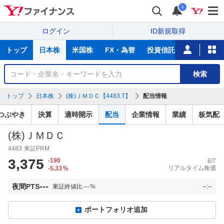
i
ログイン
ID新規取得
主
トップ
日本株
米国株
FX・為替
投資信託
ニュース
な
サ
銘
検索
ー
柄
ビ
を
トップ
日本株
(株)ＪＭＤＣ【4483.T】
配当情報
ス
検
索
つぶやき
決算
適時開示
配当
企業情報
業績
板気配
(株)ＪＭＤＣ
4483
東証PRM
3,375
-190
8/7
リアルタイム株価
-5.33
%
---
夜間PTS
東証終値比
---
%
--:--
ポートフォリオ追加