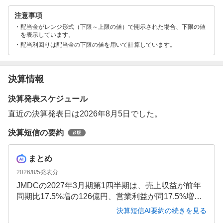
注意事項
配当金がレンジ形式（下限～上限の値）で開示された場合、下限の値
を表示しています。
配当利回りは配当金の下限の値を用いて計算しています。
決算情報
決算発表スケジュール
直近の決算発表日は2026年8月5日でした。
決算短信の要約
まとめ
2026/8/5
発表分
JMDCの2027年3月期第1四半期は、売上収益が前年
同期比17.5%増の126億円、営業利益が同17.5%増の1
8億円と増収増益を達成しました。EBITDAマージン
決算短信AI要約の続きを見る
は21.1%と前年同期水準を維持し、両セグメントが堅