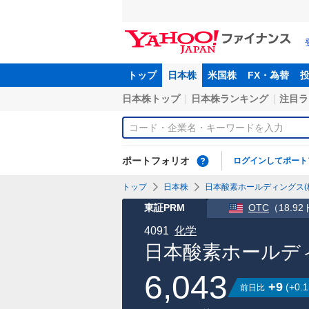
トップ
日本株
米国株
FX・為替
日本株トップ
日本株ランキング
注目ラ
ポートフォリオ
ログインしてポート
トップ
日本株
日本酸素ホールディングス(株)
東証PRM
OTC
（
18.9
4091
化学
日本酸素ホールディ
6,043
+9
(
+0.1
前日比