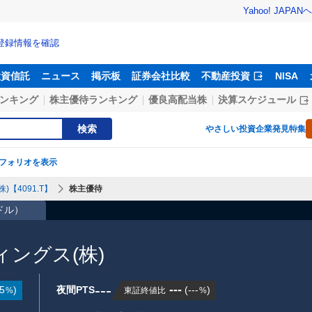
Yahoo! JAPAN
ヘ
登録情報を確認
投資信託
ニュース
掲示板
証券会社比較
不動産投資
NISA
ンキング
株主優待ランキング
優良高配当株
決算スケジュール
検索
やさしい投資
企業発見特集
フォリオを表示
【4091.T】
株主優待
2ドル
）
ングス(株)
---
---
5
)
夜間PTS
(
---
)
東証終値比
%
%