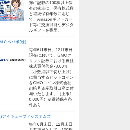
簿に記載の100株以上保
有の株主に、保有株式数
と継続保有年数に応じ
て、Amazonギフトカー
ド等に交換可能なデジタ
ルギフトを贈呈。
ＭＯペパボ(株)
毎年6月末日、12月末日
現在において、GMOク
リック証券における自社
株式買付代金×0.03％
（小数点以下切り上げ）
に相当するビットコイン
をGMOコイン株式会社
の暗号資産取引口座に付
与いたします。（上限1
0,000円）※継続保有条
件あり
株)アイキューブドシステムズ
毎年6月末日、12月末日
を基準日として、100株