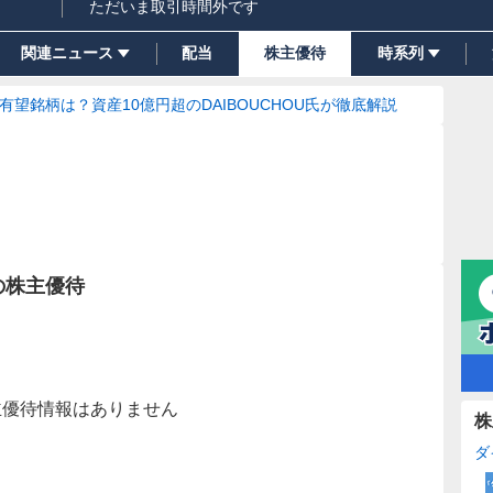
ただいま取引時間外です
関連ニュース
配当
株主優待
時系列
の有望銘柄は？資産10億円超のDAIBOUCHOU氏が徹底解説
の株主優待
主優待情報はありません
株
ダ