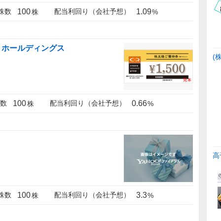
100
1.09
株数
配当利回り（会社予想）
株
%
・ホールディングス
(
100
0.66
数
配当利回り（会社予想）
株
%
高
100
3.3
株数
配当利回り（会社予想）
株
%