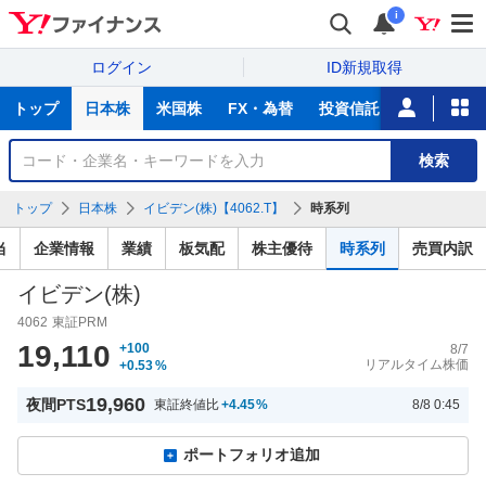
i
ログイン
ID新規取得
主
トップ
日本株
米国株
FX・為替
投資信託
ニュース
な
サ
銘
検索
ー
柄
ビ
を
トップ
日本株
イビデン(株)【4062.T】
時系列
ス
検
索
当
企業情報
業績
板気配
株主優待
時系列
売買内訳
イビデン(株)
4062
東証PRM
19,110
+100
8/7
リアルタイム株価
+0.53
%
19,960
夜間PTS
東証終値比
+4.45
%
8/8 0:45
ポートフォリオ追加