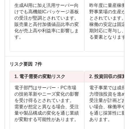
生成AI用に加え汎用サーバー向
昨年度に量産稼働
けでも高機能ICパッケージ基板
野事業場の生産が
の受注が堅調とされています。
とされています。
販売量と高付加価値品比率の変
稼働の安定は固定
化が売上高や利益率に影響しま
期対応に寄与し、
す。
る要素となります
リスク要因
7
件
1.
電子需要の変動リスク
2.
投資回収の採算
電子部門はサーバー・PC市場
電子事業では成長
の技術革新やニーズ変化の影響
力増強投資を進め
を受け得るとされています。
受注量が計画どお
需要が想定と異なる場合、受注
い場合、稼働率や
量や製品構成の変化を通じ業績
を通じ採算性に影
が変動する可能性があります。
あります。