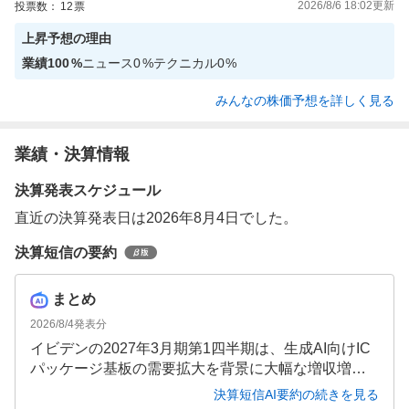
2026/8/6 18:02
更新
投票数：
12
票
上昇
予想の理由
業績
100
%
ニュース
0
%
テクニカル
0
%
みんなの株価予想を詳しく見る
業績・決算情報
決算発表スケジュール
直近の決算発表日は2026年8月4日でした。
決算短信の要約
まとめ
2026/8/4
発表分
イビデンの2027年3月期第1四半期は、生成AI向けIC
パッケージ基板の需要拡大を背景に大幅な増収増益
を達成しました。売上高は前年同期比26.4%増の1,23
決算短信AI要約の続きを見る
2億円、営業利益は52.4%増の269億円、最終利益は4