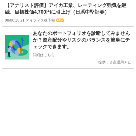
【アナリスト評価】アイカ工業、レーティング強気を継
続、目標株価4,700円に引上げ（日系中堅証券）
08/06 18:21
アイフィス株予報
お
あなたのポートフォリオを診断してみません
知
か？資産配分やリスクのバランスを簡単にチ
ら
ェックできます。
せ
詳細はこちら
提供：資産運用ナビ