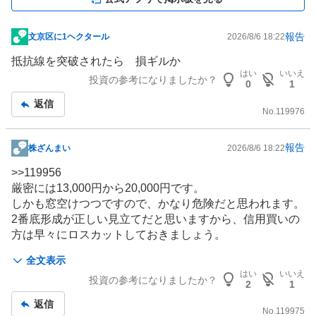
報告
文京区に1ヘクタール
2026/8/6 18:22
掲
示
抵抗線を突破されたら 損ギルか
板
はい
いいえ
投資の参考になりましたか？
0
1
記
返信
事
No.
119976
報告
株ざんまい
2026/8/6 18:22
掲
示
>>
119956
板
厳密には13,000円から20,000円です。
記
しかも窓空けつつですので、かなり危険だと思われます。
事
2番底形成が正しい見立てだと思いますから、信用買いの
方は早々にロスカットしておきましょう。
週末イランリスクと来週業績相場終了の超閑散期に入りま
全文表示
すから、ヘッジファンドの仕掛けによる急落は避けておか
はい
いいえ
投資の参考になりましたか？
なくてはならないでしょうね。
2
1
返信
No.
119975