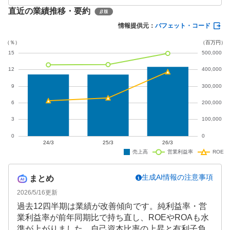
直近の業績推移・要約
0.8%増の179億円を記録。通期予想も営業利益104.
7%増と強気な見通しが示されています。
情報提供元：
バフェット・コード
生成AI情報の注意事項
まとめ
2026/5/16
更新
過去12四半期は業績が改善傾向です。純利益率・営
業利益率が前年同期比で持ち直し、ROEやROAも水
準が上がりました。自己資本比率の上昇と有利子負