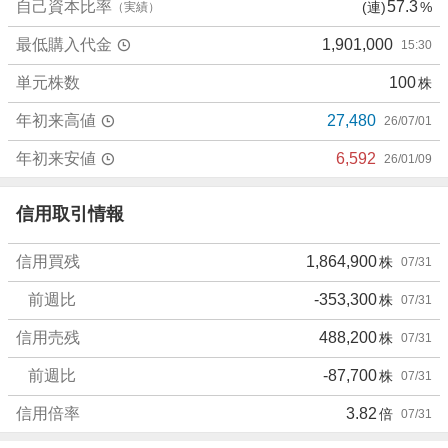
見
自己資本比率
57.3
(連)
%
（実績）
9
最低購入代金
1,901,000
15:30
.
8
単元株数
100
株
%
、
年初来高値
27,480
26/07/01
売
り
年初来安値
6,592
26/01/09
た
い
信用取引情報
0
.
信用買残
1,864,900
株
07/31
4
9
前週比
-353,300
株
07/31
%
、
信用売残
488,200
株
07/31
強
前週比
-87,700
株
07/31
く
売
信用倍率
3.82
倍
07/31
り
た