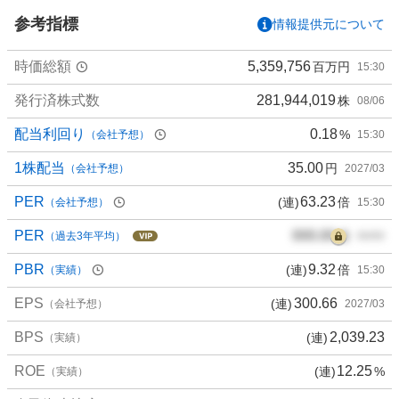
い
参考指標
情報提供元について
6
5
時価総額
5,359,756
百万円
15:30
.
2
発行済株式数
281,944,019
株
08/06
%
、
配当利回り
0.18
%
（会社予想）
15:30
買
い
1株配当
35.00
円
（会社予想）
2027/03
た
PER
63.23
(連)
倍
（会社予想）
15:30
い
1
PER
000.00
倍
（過去3年平均）
00/00
1
.
PBR
9.32
(連)
倍
（実績）
15:30
7
EPS
300.66
(連)
6
（会社予想）
2027/03
%
BPS
2,039.23
(連)
（実績）
、
様
ROE
12.25
(連)
%
（実績）
子