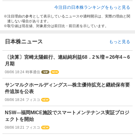
今注目の日本株ランキングをもっと見る
注目理由の参考として表示しているニュースや適時開示は、実際の理由と関
連しない場合があります。
取引値は現在値、対象差分は前日比・前日差を示しています。
日本株ニュース
もっと見る
〔決算〕宮崎太陽銀行、連結純利益68．2％増＝26年4～6
月期
08/06 18:24
時事通信
サンマルクホールディングス---株主優待拡充と継続保有要
件追加を公表
08/06 18:24
フィスコ
NSW---福岡MICE施設でスマートメンテナンス実証プロジ
ェクトを開始
08/06 18:21
フィスコ