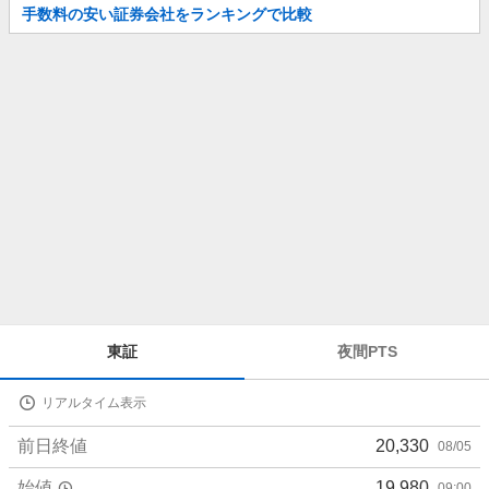
お
手数料の安い証券会社をランキングで比較
知
ら
せ
株
東証
夜間PTS
価
詳
リアルタイム表示
細
値
前日終値
20,330
08/05
始値
19,980
09:00