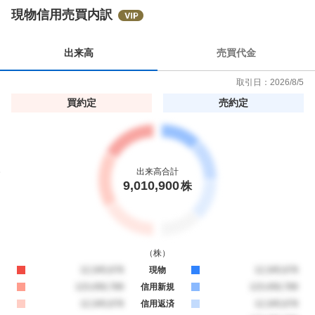
い
現物信用売買内訳
1
2
出来高
売買代金
.
7
取引日：
2026/8/5
5
買約定
売約定
%
出来高合計
9,010,900
株
（
株
）
買約定
12,345,678
現物
売約定
12,345,678
買約定
123,456,789
信用新規
売約定
123,456,789
買約定
12,345,678
信用返済
売約定
12,345,678