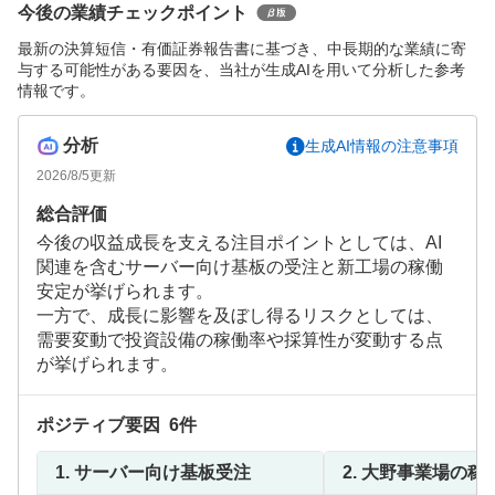
今後の業績チェックポイント
最新の決算短信・有価証券報告書に基づき、中長期的な業績に寄
与する可能性がある要因を、当社が生成AIを用いて分析した参考
情報です。
分析
生成AI情報の注意事項
2026/8/5
更新
総合評価
今後の収益成長を支える注目ポイントとしては、AI
関連を含むサーバー向け基板の受注と新工場の稼働
安定が挙げられます。
一方で、成長に影響を及ぼし得るリスクとしては、
需要変動で投資設備の稼働率や採算性が変動する点
が挙げられます。
ポジティブ要因
6
件
1.
サーバー向け基板受注
2.
大野事業場の稼