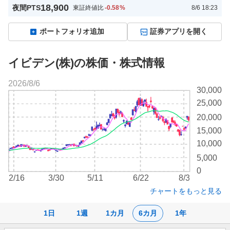
18,900
夜間PTS
東証終値比
-0.58
%
8/6 18:23
ポートフォリオ追加
証券アプリを開く
イビデン(株)の株価・株式情報
2026/8/6
株
30,000
価
25,000
チ
20,000
ャ
ー
15,000
ト
10,000
5,000
0
2/16
3/30
5/11
6/22
8/3
チャートをもっと見る
1日
1週
1カ月
6カ月
1年