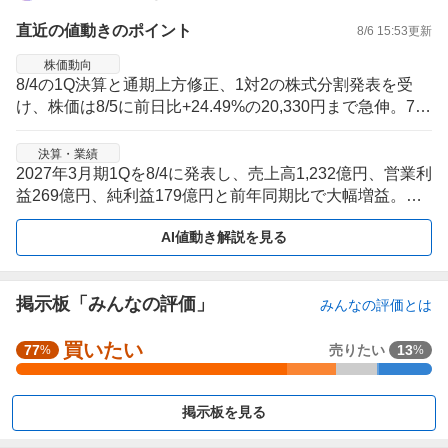
直近の値動きのポイント
8/6 15:53
更新
株価動向
8/4の1Q決算と通期上方修正、1対2の株式分割発表を受
け、株価は8/5に前日比+24.49%の20,330円まで急伸。7/2
8〜8/3の下落局面から一転し、材料が集中した直後に値幅
が大きく拡大した。
決算・業績
2027年3月期1Qを8/4に発表し、売上高1,232億円、営業利
益269億円、純利益179億円と前年同期比で大幅増益。生
成AI向けICパッケージ基板需要や生産安定化、円安効果が
AI値動き解説を見る
業績を牽引した。
掲示板「みんなの評価」
みんなの評価とは
買いたい
強
77
売りたい
13
%
%
く
買
掲示板を見る
い
た