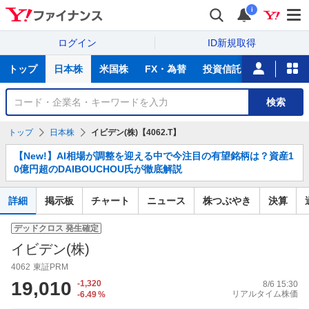
i
ログイン
ID新規取得
主
トップ
日本株
米国株
FX・為替
投資信託
ニュース
な
サ
銘
検索
ー
柄
ビ
を
トップ
日本株
イビデン(株)【4062.T】
ス
検
お
索
【New!】AI相場が調整を迎える中で今注目の有望銘柄は？資産1
知
0億円超のDAIBOUCHOU氏が徹底解説
ら
せ
詳細
掲示板
チャート
ニュース
株つぶやき
決算
デッドクロス
発生確定
イビデン(株)
4062
東証PRM
19,010
-1,320
8/6 15:30
リアルタイム株価
-6.49
%