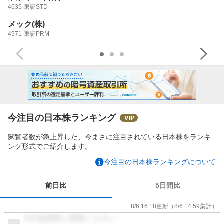
4635
東証STD
メック(株)
4971
東証PRM
今注目の日本株ランキング
閲覧者数が急上昇した、今まさに注目されている日本株をランキ
ング形式でご紹介します。
今注目の日本株ランキングについて
前日比
5日間比
8/6 16:18
更新
（
8/6 14:59
集計）
VIP倶楽部に登録ください