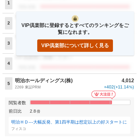
1
閲覧者数
VIP倶楽部に登録ください
2
VIP倶楽部に登録するとすべてのランキングをご
閲覧者数
覧になれます。
VIP倶楽部に登録ください
3
VIP倶楽部について詳しく見る
閲覧者数
VIP倶楽部に登録ください
4
閲覧者数
明治ホールディングス(株)
4,012
5
+402
(
+11.14
)
2269
東証PRM
%
閲覧者数
前日比
2.8
倍
明治ＨＤ---大幅反発、第1四半期は想定以上の好スタートに
フィスコ