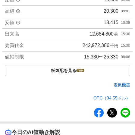
高値
20,300
09:01
安値
18,415
10:38
出来高
12,684,800
株
15:30
売買代金
242,972,386
千円
15:30
値幅制限
15,330〜25,330
08/06
板気配を見る
電気機器
OTC（34.55ドル）
シ
ェ
ア
今日のAI値動き解説