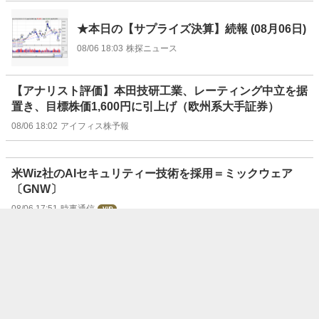
★本日の【サプライズ決算】続報 (08月06日)
08/06 18:03
株探ニュース
【アナリスト評価】本田技研工業、レーティング中立を据
置き、目標株価1,600円に引上げ（欧州系大手証券）
08/06 18:02
アイフィス株予報
米Wiz社のAIセキュリティー技術を採用＝ミックウェア
〔GNW〕
08/06 17:51
時事通信
〔決算〕NTT、4～6月期増収増益＝法人・金融事業がけ
ん引
08/06 17:50
時事通信
＊岩谷産－4～6月期の単独営業利益は79億円〔DZH 個別