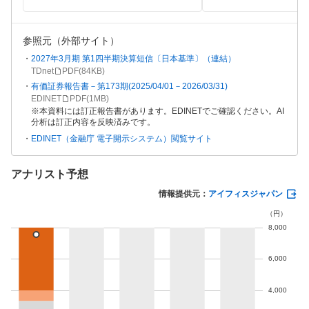
参照元（外部サイト）
2027年3月期 第1四半期決算短信〔日本基準〕（連結）
TDnet
PDF(
84KB
)
有価証券報告書－第173期(2025/04/01－2026/03/31)
EDINET
PDF(
1MB
)
本資料には訂正報告書があります。EDINETでご確認ください。AI
分析は訂正内容を反映済みです。
EDINET（金融庁 電子開示システム）閲覧サイト
アナリスト予想
情報提供元：
アイフィスジャパン