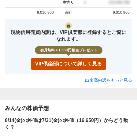
空売り
売約定
123,456,789
9,010,900
合計
9,010,900
買約定
売約定
現物信用売買内訳は、VIP倶楽部に登録するとご覧に
なれます。
初月無料＋1,500円相当プレゼント
VIP倶楽部について詳しく見る
出来高内訳をもっと見る
みんなの株価予想
8/14(金)の終値は7/31(金)の終値（16,650円）からどう動
く？