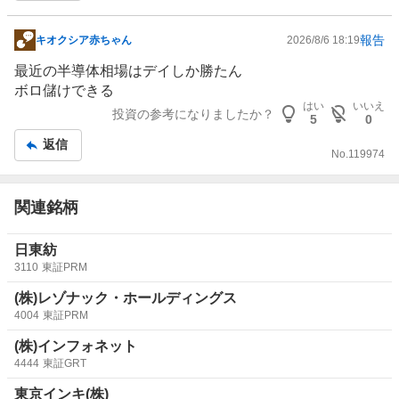
報告
キオクシア赤ちゃん
2026/8/6 18:19
掲
示
最近の半導体相場はデイしか勝たん
板
ボロ儲けできる
記
はい
いいえ
投資の参考になりましたか？
5
0
事
返信
No.
119974
関連銘柄
日東紡
3110
東証PRM
(株)レゾナック・ホールディングス
4004
東証PRM
(株)インフォネット
4444
東証GRT
東京インキ(株)