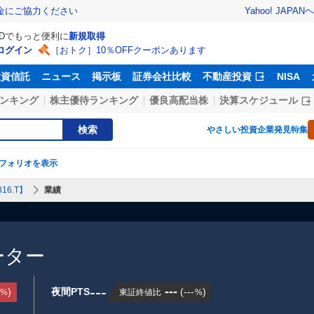
Yahoo! JAPAN
ヘ
金にご協力ください
IDでもっと便利に
新規取得
ログイン
［おトク］10％OFFクーポンあります
投資信託
ニュース
掲示板
証券会社比較
不動産投資
NISA
ンキング
株主優待ランキング
優良高配当株
決算スケジュール
検索
やさしい投資
企業発見特集
フォリオを表示
16.T】
業績
ーター
---
---
)
夜間PTS
(
---
)
東証終値比
%
%