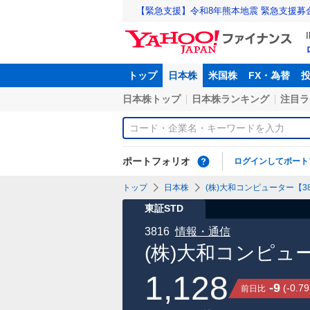
【緊急支援】令和8年熊本地震 緊急支援募
トップ
日本株
米国株
FX・為替
日本株トップ
日本株ランキング
注目ラ
ポートフォリオ
ログインしてポート
トップ
日本株
(株)大和コンピューター【38
東証STD
3816
情報・通信
(株)大和コンピュ
1,128
-9
(
-0.79
前日比