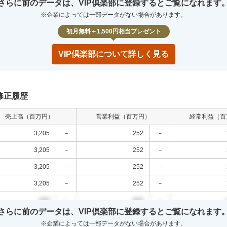
さらに前のデータは、VIP倶楽部に登録するとご覧になれます
00
0.0
%
000
0.0
%
000
0.0
%
※企業によっては一部データがない場合があります。
00
0.0
%
000
0.0
%
000
0.0
%
初月無料＋1,500円相当プレゼント
VIP倶楽部について詳しく見る
修正履歴
売上高（百万円）
営業利益（百万円）
経常利益（百
3,205
－
252
－
3,205
－
252
－
3,205
－
252
－
3,205
－
252
－
000
－
000
－
さらに前のデータは、VIP倶楽部に登録するとご覧になれます
000
－
000
－
※企業によっては一部データがない場合があります。