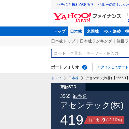
ハチにも権利がある？ ペルーの新しいル
トップ
日本株
米国株
FX・為替
日本株トップ
日本株ランキング
注目ラ
ポートフォリオ
ログインしてポート
トップ
日本株
アセンテック(株)【3565.T
東証STD
3565
卸売業
アセンテック(株)
419
-9
(
-2.10
)
前日比
%