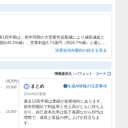
期第1四半期は、前年同期の大型案件反動減により減収減益と
比45.5%減）、営業利益5.71億円（同26.7%減）と厳しい
に推移しています。通期予想に対する進捗率は売上高19.
決算短信AI要約の続きを見る
、今後の業績回復が注目されます。
情報提供元：
バフェット・コード
まとめ
生成AI情報の注意事項
2026/6/20
更新
過去12四半期は業績が改善傾向にあります。
前年同期比で利益率と売上高がともに持ち上
がり、自己資本比率は低下基調ながらEPSは
増勢で、成長と収益の押し上げが目立ちま
す。