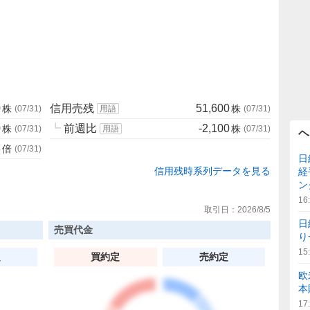
0
信用売残
51,600
株
株
(
07/31
)
用語
(
07/31
)
0
┗
前週比
-2,100
株
株
(
07/31
)
用語
(
07/31
)
ヘ
8
倍
(
07/31
)
日
信用残時系列データを見る
経
ン
16
取引日：
2026/8/5
日
売買代金
り
15
定
買約定
売約定
欧
本
17