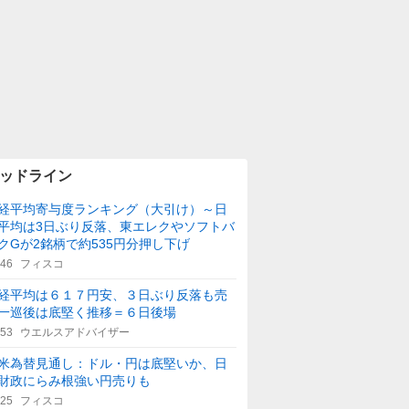
ッドライン
経平均寄与度ランキング（大引け）～日
平均は3日ぶり反落、東エレクやソフトバ
クGが2銘柄で約535円分押し下げ
:46
フィスコ
経平均は６１７円安、３日ぶり反落も売
一巡後は底堅く推移＝６日後場
:53
ウエルスアドバイザー
米為替見通し：ドル・円は底堅いか、日
財政にらみ根強い円売りも
:25
フィスコ