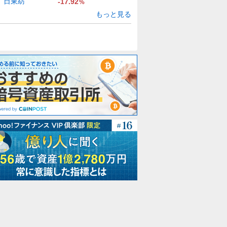
日東紡
-17.92
%
もっと見る