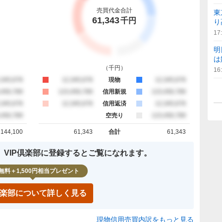
売買代金合計
東
61,343
千円
り
17
明
は
（
千円
）
16
約定
,345,678
買約定
12,345,678
現物
売約定
12,345,678
約定
,456,789
買約定
123,456,789
信用新規
売約定
123,456,789
約定
,345,678
買約定
12,345,678
信用返済
売約定
12,345,678
約定
,456,789
空売り
売約定
123,456,789
144,100
61,343
合計
61,343
計
買約定 合計
売約定 合計
、VIP倶楽部に登録するとご覧になれます。
無料＋1,500円相当プレゼント
P倶楽部について詳しく見る
現物信用売買内訳をもっと見る