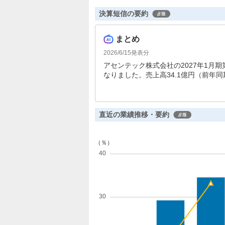
決算短信の要約
まとめ
2026/6/15
発表分
アセンテック株式会社の2027年1月
なりました。売上高34.1億円（前年同期
結果でしたが、自社製品の導入は堅調
5%、営業利益28.6%となっており
直近の業績推移・要約