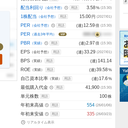
3
配当利回り
3.58
%
（会社予想）
用語
(
15:30
)
1株配当
15.00
円
（会社予想）
用語
(
2027/01
)
PER
12.59
(連)
倍
（会社予想）
用語
(
15:30
)
PER
000.00
倍
（過去3年平均）
00/00
PBR
2.97
(連)
倍
（実績）
用語
(
15:30
)
999
EPS
33.29
(連)
（会社予想）
用語
(
2027/01
)
999
BPS
141.14
(連)
（実績）
用語
999
ROE
39.58
(連)
%
（実績）
用語
999
自己資本比率
17.6
(連)
%
（実績）
用語
最低購入代金
41,900
用語
(
15:30
)
単元株数
100
株
用語
年初来高値
554
用語
(
26/01/06
)
年初来安値
335
用語
(
26/03/23
)
リアルタイム表示