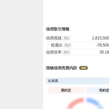
、
強
く
売
り
信用取引情報
た
い
信用買残
1,815,50
用語
0
┗
前週比
-78,50
用語
%
信用倍率
35.1
用語
現物信用売買内訳
出来高
買約定
売約