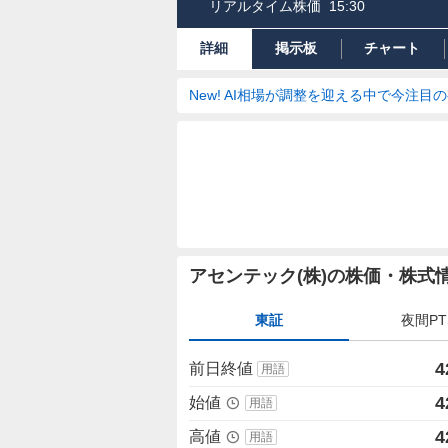
リアルタイム株価
15:30
詳細
掲示板
チャート
New! AI相場が調整を迎える中で今注目
株
アセンテック(株)の株価・株式
価
詳
東証
夜間PT
細
値
4
前日終値
用語
4
始値
用語
4
高値
用語