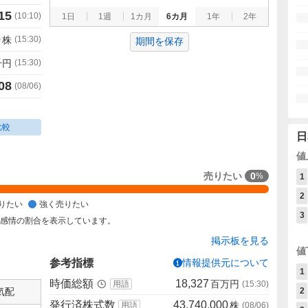
15
(
10:10
)
1日
1週
1カ月
6カ月
1年
2年
0
株
(
15:30
)
期間を保存
千円
(
15:30
)
08
(
08/06
)
比較
日
値
売りたい
0
%
1
2
りたい
強く売りたい
3
た感情の割合を表示しています。
掲示板を見る
値
参考指標
情報提供元について
1
時価総額
18,327
百万円
用語
(
15:30
)
気配
2
発行済株式数
43,740,000
株
用語
(
08/06
)