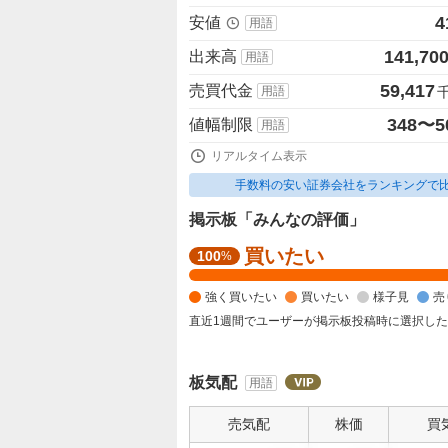
4
安値
用語
141,70
出来高
用語
59,417
売買代金
用語
348〜5
値幅制限
用語
リアルタイム表示
手数料の安い証券会社をランキングで
掲示板「みんなの評価」
買いたい
強
100
%
く
強く買いたい
買いたい
様子見
売
買
い
直近1週間でユーザーが掲示板投稿時に選択し
た
い
板気配
用語
1
0
売気配
株価
買
0