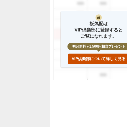
%
999
999
、
999
999
買
い
板気配は
999
999
た
VIP倶楽部に登録すると
い
999
999
ご覧になれます。
0
999
%
初月無料＋1,500円相当プレゼント
、
999
様
VIP倶楽部について詳しく見る
子
999
見
999
0
%
、
売
り
た
い
0
%