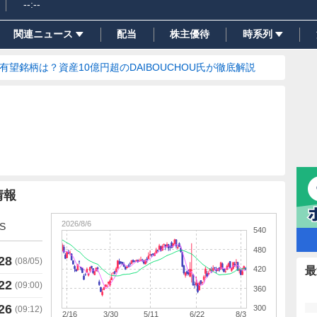
--:--
関連ニュース
配当
株主優待
時系列
の有望銘柄は？資産10億円超のDAIBOUCHOU氏が徹底解説
情報
2026/8/6
S
540
480
28
(
08/05
)
420
最
22
(
09:00
)
360
26
300
(
09:12
)
2/16
3/30
5/11
6/22
8/3