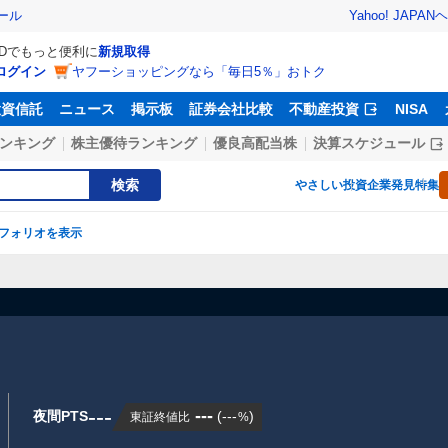
Yahoo! JAPAN
ヘ
ール
IDでもっと便利に
新規取得
ログイン
ヤフーショッピングなら「毎日5％」おトク
投資信託
ニュース
掲示板
証券会社比較
不動産投資
NISA
ンキング
株主優待ランキング
優良高配当株
決算スケジュール
検索
やさしい投資
企業発見特集
フォリオを表示
】
---
---
夜間PTS
(
---
)
東証終値比
%