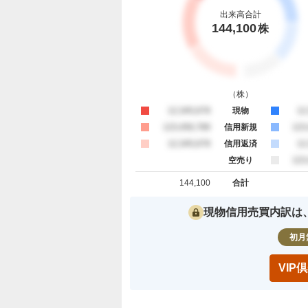
出来高合計
144,100
株
（
株
）
買約定
12,345,678
現物
売
12
買約定
123,456,789
信用新規
売
123
買約定
12,345,678
信用返済
売
12
空売り
売
123
144,100
合計
買約定 合計
売約定 合
現物信用売買内訳は
初月
VI