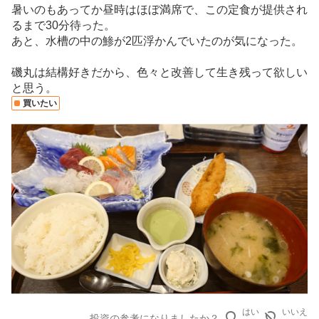
暑いのもあってか昼時はほぼ満席で、この定食が提供され
売
るまで30分待った。
り
あと、水槽の中の鯵が2匹浮かんでいたのが気になった。
た
い
磯丸は結構好きだから、色々と改善して生き残って欲しい
0
と思う。
%
買いたい
、
強
く
売
り
た
い
2
2
.
2
2
%
はい
いいえ
投資の参考になりましたか？