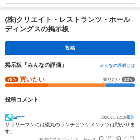
(株)クリエイト・レストランツ・ホール
ディングスの掲示板
掲
投稿
示
板
掲示板「みんなの評価」
みんなの評価とは
買いたい
強
78
売りたい
22
%
%
く
買
投稿コメント
い
た
い
報告
tai*****
2026/8/6 12:18
掲
3
サラリーマンには磯丸のランチとツケメンテツは助かりま
示
3
す。
板
.
はい
いいえ
投資の参考になりましたか？