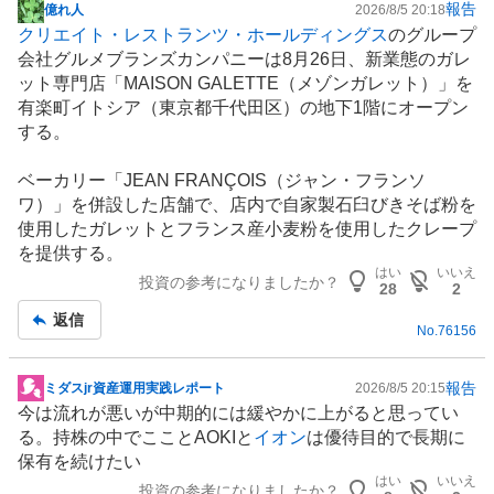
報告
億れ人
2026/8/5 20:18
掲
クリエイト・レストランツ・ホールディングス
のグループ
示
会社グルメブランズカンパニーは8月26日、新業態のガレ
板
ット専門店「MAISON GALETTE（メゾンガレット）」を
記
有楽町イトシア（東京都千代田区）の地下1階にオープン
事
する。
ベーカリー
「JEAN FRANÇOIS（ジャン・フランソ
ワ）」を併設した店舗で、店内で自家製石臼びきそば粉を
使用したガレットとフランス産小麦粉を使用したクレープ
を提供する。
はい
いいえ
投資の参考になりましたか？
28
2
返信
No.
76156
報告
ミダスjr資産運用実践レポート
2026/8/5 20:15
掲
今は流れが悪いが中期的には緩やかに上がると思ってい
示
る。持株の中でこことAOKIと
イオン
は優待目的で長期に
板
保有を続けたい
記
はい
いいえ
投資の参考になりましたか？