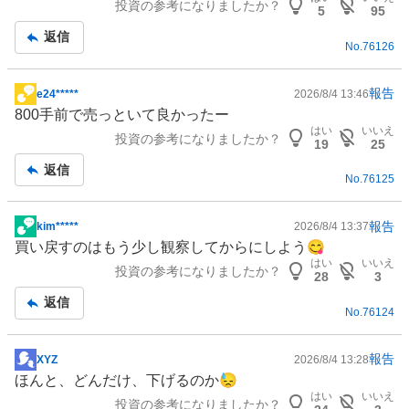
投資の参考になりましたか？
事
5
95
返信
No.
76126
報告
e24*****
2026/8/4 13:46
掲
800手前で売っといて良かったー
示
はい
いいえ
投資の参考になりましたか？
板
19
25
記
返信
No.
76125
事
報告
kim*****
2026/8/4 13:37
掲
買い戻すのはもう少し観察してからにしよう😋
示
はい
いいえ
投資の参考になりましたか？
板
28
3
記
返信
No.
76124
事
報告
XYZ
2026/8/4 13:28
掲
ほんと、どんだけ、下げるのか😓
示
はい
いいえ
投資の参考になりましたか？
板