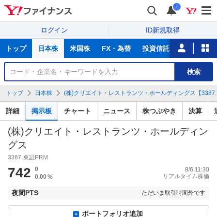
i
ログイン
ID新規取得
主
トップ
日本株
米国株
FX・為替
投資信託
ニュース
な
サ
銘
検索
ー
柄
ビ
を
トップ
日本株
(株)クリエイト・レストランツ・ホールディングス【3387.
ス
検
索
詳細
掲示板
チャート
ニュース
株つぶやき
決算
(株)クリエイト・レストランツ・ホールディン
グス
3387
東証PRM
742
0
8/6 11:30
リアルタイム株価
0.00
%
夜間PTS
ただいま取引時間外です
ポートフォリオ追加