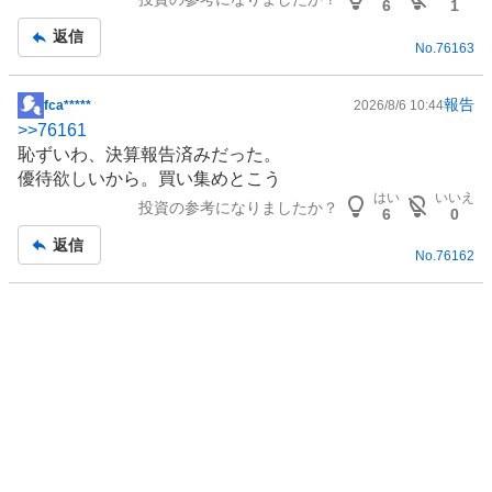
6
1
返信
No.
76163
報告
fca*****
2026/8/6 10:44
掲
>>
76161
示
恥ずいわ、決算報告済みだった。
板
優待欲しいから。買い集めとこう
記
はい
いいえ
投資の参考になりましたか？
事
6
0
返信
No.
76162