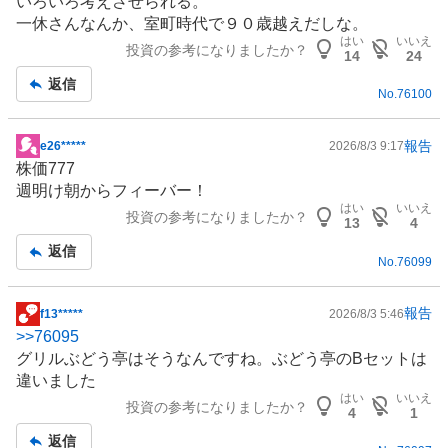
いろいろ考えさせられる。
一休さんなんか、室町時代で９０歳越えだしな。
はい
いいえ
投資の参考になりましたか？
14
24
返信
No.
76100
報告
e26*****
2026/8/3 9:17
掲
株価777
示
週明け朝からフィーバー！
板
はい
いいえ
投資の参考になりましたか？
記
13
4
事
返信
No.
76099
報告
f13*****
2026/8/3 5:46
掲
>>
76095
示
グリルぶどう亭はそうなんですね。ぶどう亭のBセットは
板
違いました
記
はい
いいえ
投資の参考になりましたか？
事
4
1
返信