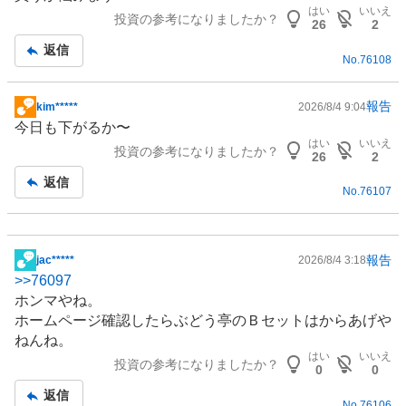
板
はい
いいえ
投資の参考になりましたか？
記
26
2
事
返信
No.
76108
報告
kim*****
2026/8/4 9:04
掲
今日も下がるか〜
示
はい
いいえ
投資の参考になりましたか？
板
26
2
記
返信
No.
76107
事
報告
jac*****
2026/8/4 3:18
掲
>>
76097
示
ホンマやね。
板
ホームページ確認したらぶどう亭のＢセットはからあげや
記
ねんね。
事
はい
いいえ
投資の参考になりましたか？
0
0
返信
No.
76106