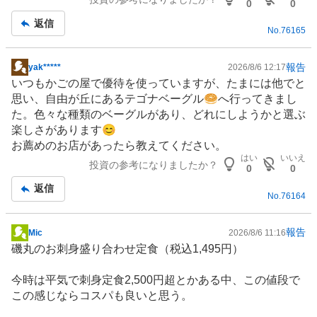
記
3
0
0
事
3
返信
No.
76165
%
、
買
報告
yak*****
2026/8/6 12:17
掲
い
いつもかごの屋で優待を使っていますが、たまには他でと
示
た
思い、自由が丘にあるテゴナベーグル🥯へ行ってきまし
板
い
た。色々な種類のベーグルがあり、どれにしようかと選ぶ
記
4
楽しさがあります😊
事
4
お薦めのお店があったら教えてください。
.
はい
いいえ
投資の参考になりましたか？
0
0
4
返信
4
No.
76164
%
、
報告
Mic
2026/8/6 11:16
様
掲
磯丸のお刺身盛り合わせ定食（税込1,495円）
子
示
見
板
今時は平気で刺身定食2,500円超とかある中、この値段で
0
記
この感じならコスパも良いと思う。
%
事
、