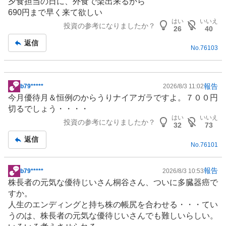
夕食担当の日に、
外食
で楽出来るから
板
690円まで早く来て欲しい
記
はい
いいえ
投資の参考になりましたか？
事
26
40
返信
No.
76103
報告
b79*****
2026/8/3 11:02
掲
今月優待月＆恒例のからうりナイアガラですよ。７００円
示
切るでしょう・・・・
板
はい
いいえ
投資の参考になりましたか？
記
32
73
事
返信
No.
76101
報告
b79*****
2026/8/3 10:53
掲
株長者の元気な優待じいさん桐谷さん、ついに多臓器癌で
示
すか。
板
人生のエンディングと持ち株の帳尻を合わせる・・・てい
記
うのは、株長者の元気な優待じいさんでも難しいらしい。
事