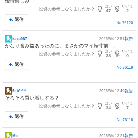
優待楽しみ
板
はい
いいえ
投資の参考になりましたか？
記
47
2
事
返信
No.
76120
報告
kazu987
2026/8/4 12:51
掲
かなり含み益あったのに、まさかのマイ転寸前。。
示
はい
いいえ
投資の参考になりましたか？
板
38
0
記
返信
No.
76119
事
報告
5eb*****
2026/8/4 12:49
掲
そろそろ買い増しする？
示
はい
いいえ
投資の参考になりましたか？
板
34
7
記
返信
No.
76118
事
報告
Mic
2026/8/4 12:21