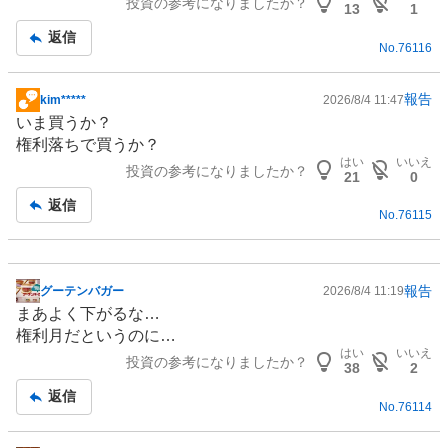
投資の参考になりましたか？
13
1
返信
No.
76116
報告
kim*****
2026/8/4 11:47
掲
いま買うか？
示
権利落ちで買うか？
板
はい
いいえ
投資の参考になりましたか？
記
21
0
事
返信
No.
76115
報告
グーテンバガー
2026/8/4 11:19
掲
まあよく下がるな…
示
権利月だというのに…
板
はい
いいえ
投資の参考になりましたか？
記
38
2
事
返信
No.
76114