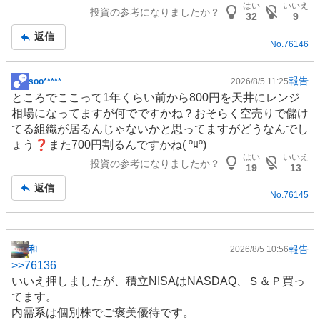
はい
いいえ
投資の参考になりましたか？
記
32
9
事
返信
No.
76146
報告
soo*****
2026/8/5 11:25
掲
ところでここって1年くらい前から800円を天井にレンジ
示
相場になってますが何でですかね？おそらく空売りで儲け
板
てる組織が居るんじゃないかと思ってますがどうなんでし
記
ょう❓また700円割るんですかね( ºﾛº)
事
はい
いいえ
投資の参考になりましたか？
19
13
返信
No.
76145
報告
和
2026/8/5 10:56
掲
>>
76136
示
いいえ押しましたが、積立
NISA
はNASDAQ、Ｓ＆Ｐ買っ
板
てます。
記
内需系は個別株でご褒美優待です。
事