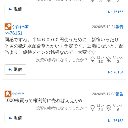
事
8
3
返信
No.
76155
報告
くずはの家
2026/8/5 19:24
掲
>>
76151
示
同感ですね。半年６０００円使うために、新宿いったり、
板
平塚の磯丸水産食堂とかいく予定です。近場にないと、配
記
当より、優待メインの銘柄なので、大変です
事
はい
いいえ
投資の参考になりましたか？
12
2
返信
No.
76154
報告
db0*****
2026/8/5 17:08
掲
1000株買って権利前に売ればええかw
示
はい
いいえ
投資の参考になりましたか？
板
24
6
記
返信
No.
76153
事