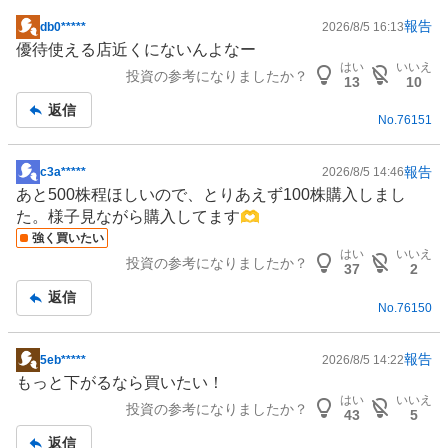
報告
db0*****
2026/8/5 16:13
掲
優待使える店近くにないんよなー
示
はい
いいえ
投資の参考になりましたか？
板
13
10
記
返信
No.
76151
事
報告
c3a*****
2026/8/5 14:46
掲
あと500株程ほしいので、とりあえず100株購入しまし
示
た。様子見ながら購入してます🫶
板
強く買いたい
記
はい
いいえ
投資の参考になりましたか？
事
37
2
返信
No.
76150
報告
5eb*****
2026/8/5 14:22
掲
もっと下がるなら買いたい！
示
はい
いいえ
投資の参考になりましたか？
板
43
5
記
返信