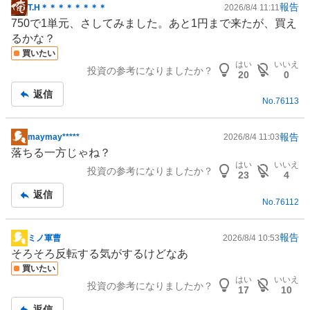
報告
T.H＊＊＊＊＊＊＊＊
2026/8/4 11:11
掲
750で1単元、さしてみました。あと1円まで来たが、買え
示
るかな？
板
買いたい
記
はい
いいえ
投資の参考になりましたか？
事
20
0
返信
No.
76113
報告
maymay*****
2026/8/4 11:03
掲
落ちる一方じゃね？
示
はい
いいえ
投資の参考になりましたか？
板
23
4
記
返信
No.
76112
事
報告
ミノ軍曹
2026/8/4 10:53
掲
そろそろ反転する気がするけどなあ
示
買いたい
板
はい
いいえ
投資の参考になりましたか？
記
17
10
事
返信