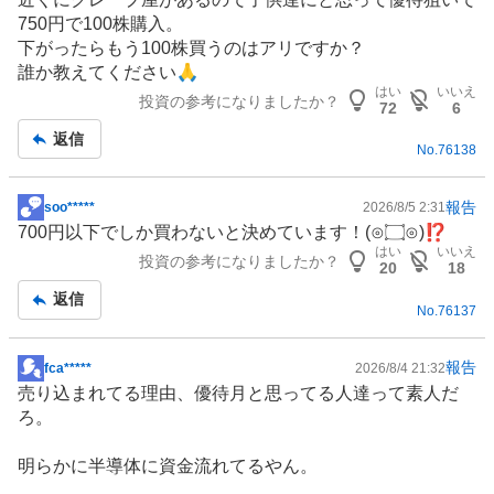
示
750円で100株購入。
板
下がったらもう100株買うのはアリですか？
記
誰か教えてください🙏
事
はい
いいえ
投資の参考になりましたか？
72
6
返信
No.
76138
報告
soo*****
2026/8/5 2:31
掲
700円以下でしか買わないと決めています！(⊙۝⊙)⁉️
示
はい
いいえ
投資の参考になりましたか？
板
20
18
記
返信
No.
76137
事
報告
fca*****
2026/8/4 21:32
掲
売り込まれてる理由、優待月と思ってる人達って素人だ
示
ろ。
板
記
明らかに
半導体
に資金流れてるやん。
事