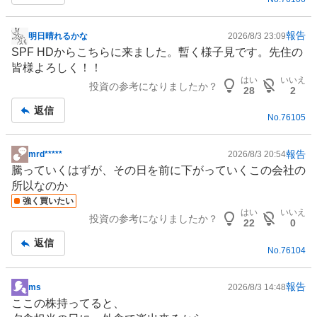
報告
明日晴れるかな
2026/8/3 23:09
掲
SPF HDからこちらに来ました。暫く様子見です。先住の
示
皆様よろしく！！
板
はい
いいえ
投資の参考になりましたか？
記
28
2
事
返信
No.
76105
報告
mrd*****
2026/8/3 20:54
掲
騰っていくはずが、その日を前に下がっていくこの会社の
示
所以なのか
板
強く買いたい
記
はい
いいえ
投資の参考になりましたか？
事
22
0
返信
No.
76104
報告
ms
2026/8/3 14:48
掲
ここの株持ってると、
示