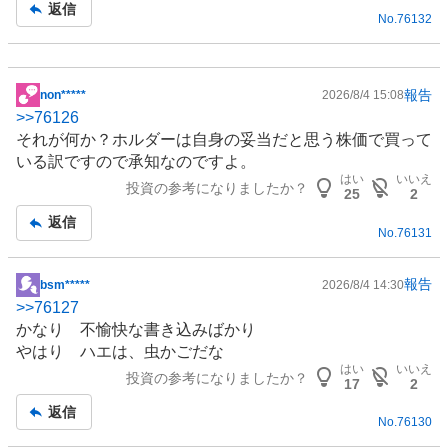
事
返信
No.
76132
報告
non*****
2026/8/4 15:08
掲
>>
76126
示
それが何か？ホルダーは自身の妥当だと思う株価で買って
板
いる訳ですので承知なのですよ。
記
はい
いいえ
投資の参考になりましたか？
事
25
2
返信
No.
76131
報告
bsm*****
2026/8/4 14:30
掲
>>
76127
示
かなり 不愉快な書き込みばかり
板
やはり ハエは、虫かごだな
記
はい
いいえ
投資の参考になりましたか？
事
17
2
返信
No.
76130