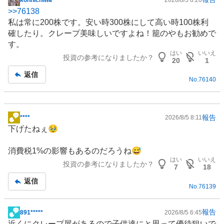
掲
>>
76138
示
私は常に200株です。安い時300株にして高い時100株利
板
確したり。クレープ美味しいですよね！籠のやもお勧めで
記
す。
事
はい
いいえ
投資の参考になりましたか？
20
1
返信
No.
76140
報告
****
2026/8/5 8:11
掲
下げたねぇ🥹
示
板
消費税1%の影響もあるのだろうね😅
記
はい
いいえ
投資の参考になりましたか？
事
7
18
返信
No.
76139
報告
891*****
2026/8/5 6:45
掲
近くにクレープ屋があるので子供達にと思って優待狙いで