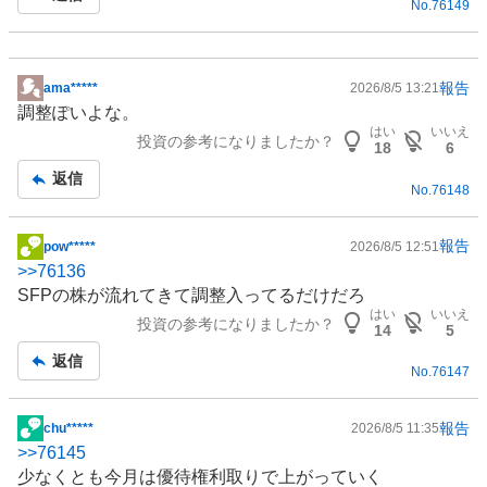
No.
76149
事
報告
ama*****
2026/8/5 13:21
掲
調整ぽいよな。
示
はい
いいえ
投資の参考になりましたか？
板
18
6
記
返信
No.
76148
事
報告
pow*****
2026/8/5 12:51
掲
>>
76136
示
SFPの株が流れてきて調整入ってるだけだろ
板
はい
いいえ
投資の参考になりましたか？
記
14
5
事
返信
No.
76147
報告
chu*****
2026/8/5 11:35
掲
>>
76145
示
少なくとも今月は優待権利取りで上がっていく
板