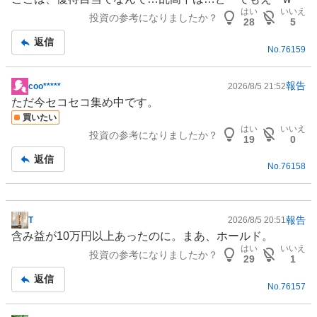
示
はい
いいえ
投資の参考になりましたか？
板
28
5
記
返信
No.
76159
事
報告
coo*****
2026/8/5 21:52
掲
ただ今セコセコ集め中です。
示
買いたい
板
はい
いいえ
投資の参考になりましたか？
記
19
0
事
返信
No.
76158
報告
T
2026/8/5 20:51
掲
含み益が10万円以上あったのに。まあ、ホールド。
示
はい
いいえ
投資の参考になりましたか？
板
29
1
記
返信
No.
76157
事