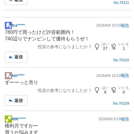
No.
76111
報告
fca*****
2026/8/4 10:53
掲
780円で買ったけど許容範囲内！
示
740辺りでナンピンして優待もらうぜ！
板
はい
いいえ
投資の参考になりましたか？
記
27
1
事
返信
No.
76110
報告
kin*****
2026/8/4 10:23
掲
ずーーっと売り
示
はい
いいえ
投資の参考になりましたか？
板
8
0
記
返信
No.
76109
事
報告
806*****
2026/8/4 9:29
掲
権利月ですかー
示
買うか悩みます