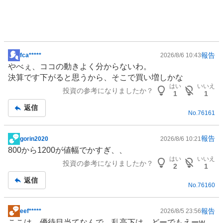
報告
fca*****
2026/8/6 10:43
掲
やべぇ、ココの動きよく分からないわ。
示
決算です下がると思うから、そこで買い増しかな
板
はい
いいえ
投資の参考になりましたか？
記
1
1
事
返信
No.
76161
報告
gorin2020
2026/8/6 10:21
掲
800から1200が値幅でかすぎ、、
示
はい
いいえ
投資の参考になりましたか？
板
2
1
記
返信
No.
76160
事
報告
eef*****
2026/8/5 23:56
掲
ここは、優待目当てなんで…乱高下は…どーでもえーw