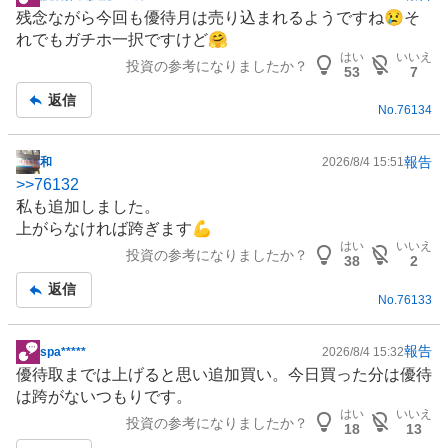
掲
残念ながら今回も優待月は売り込まれるようですね😢そ
示
れでもガチホ一択ですけど🤗
板
はい
いいえ
投資の参考になりましたか？
記
53
7
事
返信
No.
76134
報告
和
2026/8/4 15:51
掲
>>
76132
示
私も追加しました。
板
上がらなければ跨ぎます💪
記
はい
いいえ
投資の参考になりましたか？
事
38
2
返信
No.
76133
報告
spa*****
2026/8/4 15:32
掲
優待取までは上げると思い追加買い。今日買った分は優待
示
は跨がないつもりです。
板
はい
いいえ
投資の参考になりましたか？
記
18
13