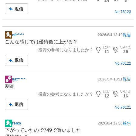
24
3
記
返信
No.
76123
事
報告
nfi*****
2026/8/4 13:19
掲
こんな感じでは優待後に上がる？
示
はい
いいえ
投資の参考になりましたか？
板
11
29
記
返信
No.
76122
事
報告
kat*****
2026/8/4 13:11
掲
割高
示
はい
いいえ
投資の参考になりましたか？
板
12
16
記
返信
No.
76121
事
報告
reiko
2026/8/4 12:58
掲
下がっていたので749で買いました
示