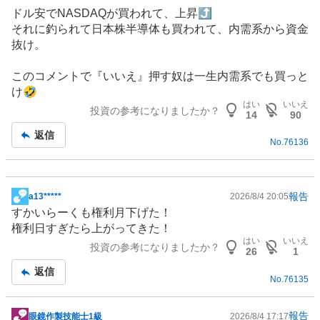
ドル安でNASDAQが買われて、上昇⤴️
それに釣られて日本株半導体も買われて、内需系から資金
抜け。
このコメントで『いいえ』押す奴は一生内需系でも買っと
け🤣
はい
いいえ
投資の参考になりましたか？
14
90
返信
No.
76136
報告
a13*****
2026/8/4 20:05
掲
すかいらーくも権利月下げた！
示
権利日すぎたら上がってきた！
板
はい
いいえ
投資の参考になりましたか？
記
26
1
事
返信
No.
76135
報告
眼鏡作製技能士1級
2026/8/4 17:17