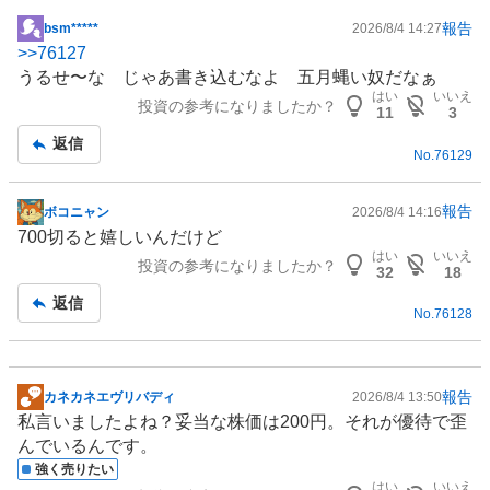
報告
bsm*****
2026/8/4 14:27
掲
>>
76127
示
うるせ〜な じゃあ書き込むなよ 五月蝿い奴だなぁ
板
はい
いいえ
投資の参考になりましたか？
記
11
3
事
返信
No.
76129
報告
ボコニャン
2026/8/4 14:16
掲
700切ると嬉しいんだけど
示
はい
いいえ
投資の参考になりましたか？
板
32
18
記
返信
No.
76128
事
報告
カネカネエヴリバディ
2026/8/4 13:50
掲
私言いましたよね？妥当な株価は200円。それが優待で歪
示
んでいるんです。
板
強く売りたい
記
はい
いいえ