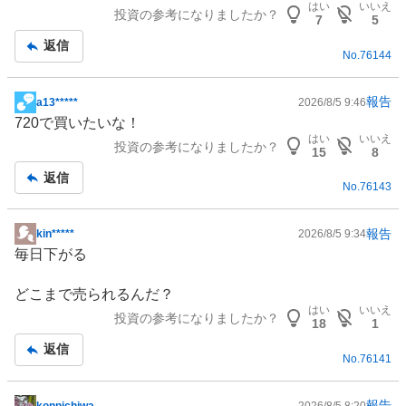
はい
いいえ
投資の参考になりましたか？
7
5
返信
No.
76144
報告
a13*****
2026/8/5 9:46
掲
720で買いたいな！
示
はい
いいえ
投資の参考になりましたか？
板
15
8
記
返信
No.
76143
事
報告
kin*****
2026/8/5 9:34
掲
毎日下がる
示
板
どこまで売られるんだ？
記
はい
いいえ
投資の参考になりましたか？
事
18
1
返信
No.
76141
報告
konnichiwa
2026/8/5 8:20