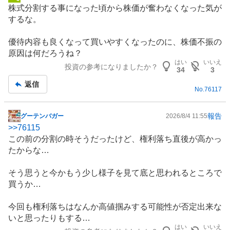
掲
株式分割する事になった頃から株価が奮わなくなった気が
示
するな。
板
記
優待内容も良くなって買いやすくなったのに、株価不振の
事
原因は何だろうね？
はい
いいえ
投資の参考になりましたか？
34
3
返信
No.
76117
報告
グーテンバガー
2026/8/4 11:55
掲
>>
76115
示
この前の分割の時そうだったけど、権利落ち直後が高かっ
板
たからな…
記
事
そう思うと今かもう少し様子を見て底と思われるところで
買うか…
今回も権利落ちはなんか高値掴みする可能性が否定出来な
いと思ったりもする…
はい
いいえ