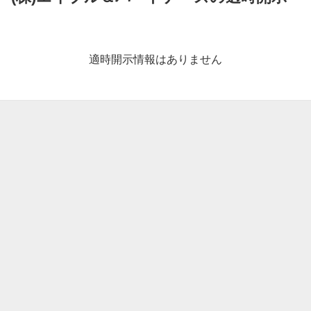
適
時
開
適時開示情報はありません
示
情
報
一
覧