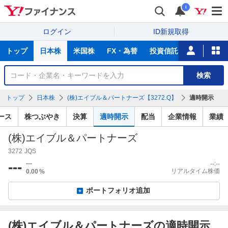
i
ログイン
ID新規取得
主
トップ
日本株
米国株
FX・為替
投資信託
ニュース
な
サ
銘
検索
ー
柄
ビ
を
トップ
日本株
(株)エイブル＆パートナーズ【3272.Q】
適時開示
ス
検
索
ース
株つぶやき
決算
適時開示
配当
企業情報
業績
(株)エイブル＆パートナーズ
3272
JQS
---
---
--:--
リアルタイム株価
0.00
%
ポートフォリオ追加
(株)エイブル＆パートナーズの適時開示