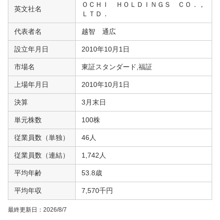
ＯＣＨＩ ＨＯＬＤＩＮＧＳ ＣＯ．，
英文社名
ＬＴＤ．
代表者名
越智 通広
設立年月日
2010年10月1日
市場名
東証スタンダード,福証
上場年月日
2010年10月1日
決算
3月末日
単元株数
100株
従業員数（単独）
46人
従業員数（連結）
1,742人
平均年齢
53.8歳
平均年収
7,570千円
最終更新日：
2026/8/7