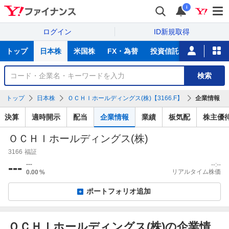
i
ログイン
ID新規取得
主
トップ
日本株
米国株
FX・為替
投資信託
ニュース
な
サ
銘
検索
ー
柄
ビ
を
トップ
日本株
ＯＣＨＩホールディングス(株)【3166.F】
企業情報
ス
検
索
決算
適時開示
配当
企業情報
業績
板気配
株主優
ＯＣＨＩホールディングス(株)
3166
福証
---
---
--:--
リアルタイム株価
0.00
%
ポートフォリオ追加
ＯＣＨＩホールディングス(株)の企業情