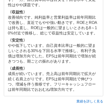
性はやや課題です。
〈収益性〉
改善傾向です。純利益率と営業利益率は前年同期比
で改善し、直近でもやや強い動きです。ROEとROA
は持ち直し、ROEは一般的に望ましいとされる8～1
0%付近で推移し、総じて収益性は安定しています。
〈安定性〉
やや低下しています。自己資本比率は一般的に望ま
しいとされる30%を下回る水準で推移し、有利子負
債は増加方向でした。EPSは前年同期比で増加が続
きつつも、期ごとの振れがあります。
〈成長性〉
成長が続いています。売上高は前年同期比で拡大が
続く右肩上がりです。EPSは前年同期比で伸びつ
つ、増減を伴う推移です。フリーキャッシュフロー
は前年同期比でおおむね増加方向です。
業績を詳しく見る