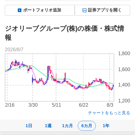
ポートフォリオ追加
証券アプリを開く
ジオリーブグループ(株)の株価・株式情
報
2026/8/7
株
1,800
価
チ
1,600
ャ
ー
ト
1,400
1,200
2/16
3/30
5/11
6/22
8/3
チャートをもっと見る
1日
1週
1カ月
6カ月
1年