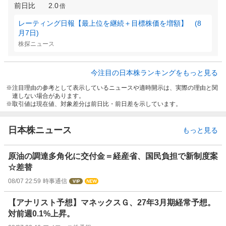
前日比
2.0
倍
レーティング日報【最上位を継続＋目標株価を増額】 (8
月7日)
株探ニュース
今注目の日本株ランキングをもっと見る
注目理由の参考として表示しているニュースや適時開示は、実際の理由と関
連しない場合があります。
取引値は現在値、対象差分は前日比・前日差を示しています。
日本株ニュース
もっと見る
原油の調達多角化に交付金＝経産省、国民負担で新制度案
☆差替
08/07 22:59
時事通信
【アナリスト予想】マネックスＧ、27年3月期経常予想。
対前週0.1%上昇。