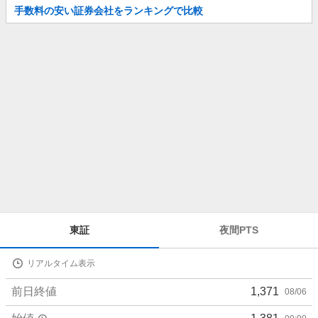
お
手数料の安い証券会社をランキングで比較
知
ら
せ
株
東証
夜間PTS
価
詳
リアルタイム表示
細
値
前日終値
1,371
08/06