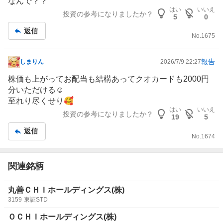
なんで？？
事
はい
いいえ
投資の参考になりましたか？
5
0
返信
No.
1675
報告
しまりん
2026/7/9 22:27
掲
示
株価も上がってお配当も結構あってクオカードも2000円
板
分いただける☺️
記
至れり尽くせり🥰
事
はい
いいえ
投資の参考になりましたか？
19
5
返信
No.
1674
関連銘柄
丸善ＣＨＩホールディングス(株)
3159
東証STD
ＯＣＨＩホールディングス(株)