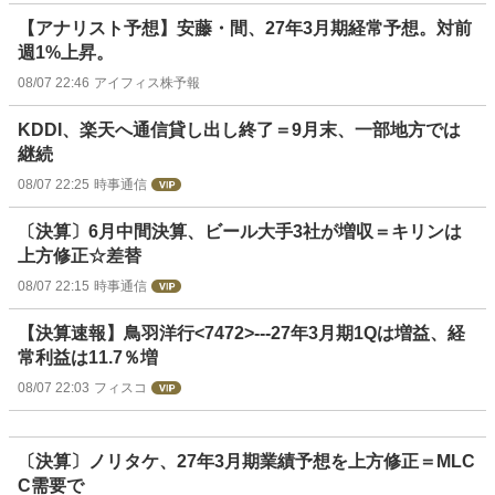
【アナリスト予想】安藤・間、27年3月期経常予想。対前
週1%上昇。
08/07 22:46
アイフィス株予報
KDDI、楽天へ通信貸し出し終了＝9月末、一部地方では
継続
08/07 22:25
時事通信
〔決算〕6月中間決算、ビール大手3社が増収＝キリンは
上方修正☆差替
08/07 22:15
時事通信
【決算速報】鳥羽洋行<7472>---27年3月期1Qは増益、経
常利益は11.7％増
08/07 22:03
フィスコ
〔決算〕ノリタケ、27年3月期業績予想を上方修正＝MLC
C需要で