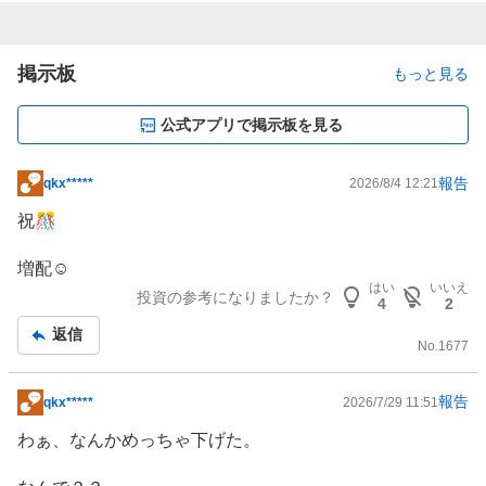
掲示板
もっと見る
公式アプリで掲示板を見る
報告
qkx*****
2026/8/4 12:21
掲
示
祝🎊
板
記
増配☺️
事
はい
いいえ
投資の参考になりましたか？
4
2
返信
No.
1677
報告
qkx*****
2026/7/29 11:51
掲
示
わぁ、なんかめっちゃ下げた。
板
記