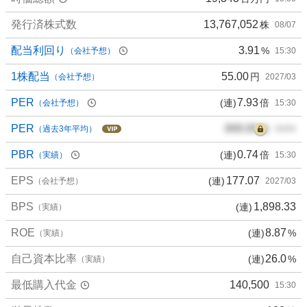
発行済株式数
13,767,052
株
08/07
配当利回り
3.91
%
（会社予想）
15:30
1株配当
55.00
円
（会社予想）
2027/03
PER
7.93
(連)
倍
（会社予想）
15:30
PER
000.00
倍
（過去3年平均）
00/00
PBR
0.74
(連)
倍
（実績）
15:30
EPS
177.07
(連)
（会社予想）
2027/03
BPS
1,898.33
(連)
（実績）
ROE
8.87
(連)
%
（実績）
自己資本比率
26.0
(連)
%
（実績）
最低購入代金
140,500
15:30