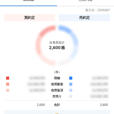
取引日：
2026/8/7
買約定
売約定
出来高合計
2,600
株
（
株
）
買約定
12,345,678
現物
売約定
12,345,678
買約定
123,456,789
信用新規
売約定
123,456,789
買約定
12,345,678
信用返済
売約定
12,345,678
空売り
売約定
123,456,789
2,600
合計
2,600
買約定
売約定