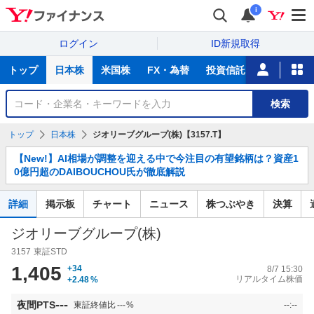
i
ログイン
ID新規取得
主
トップ
日本株
米国株
FX・為替
投資信託
ニュース
な
サ
銘
検索
ー
柄
ビ
を
トップ
日本株
ジオリーブグループ(株)【3157.T】
ス
検
お
索
【New!】AI相場が調整を迎える中で今注目の有望銘柄は？資産1
知
0億円超のDAIBOUCHOU氏が徹底解説
ら
せ
詳細
掲示板
チャート
ニュース
株つぶやき
決算
ジオリーブグループ(株)
3157
東証STD
1,405
+34
8/7 15:30
リアルタイム株価
+2.48
%
---
夜間PTS
東証終値比
---
%
--:--