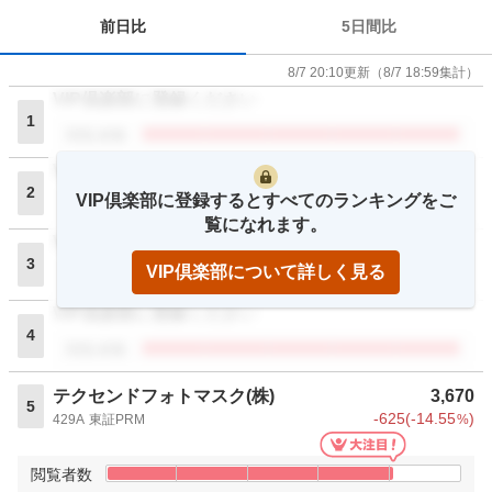
前日比
5日間比
8/7 20:10
更新
（
8/7 18:59
集計）
VIP倶楽部に登録ください
1
閲覧者数
VIP倶楽部に登録ください
2
VIP倶楽部に登録するとすべてのランキングをご
閲覧者数
覧になれます。
VIP倶楽部に登録ください
3
VIP倶楽部について詳しく見る
閲覧者数
VIP倶楽部に登録ください
4
閲覧者数
テクセンドフォトマスク(株)
3,670
5
-625
(
-14.55
)
429A
東証PRM
%
閲覧者数