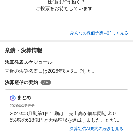
株価はどう動く？
ご投票をお待ちしています！
みんなの株価予想を詳しく見る
業績・決算情報
決算発表スケジュール
直近の決算発表日は2026年8月3日でした。
決算短信の要約
まとめ
2026/8/3
発表分
2027年3月期第1四半期は、売上高が前年同期比37.
5%増の618億円と大幅増収を達成しました。ただし
営業利益は前年同期比11.3%減の3億8,300万円と減益
決算短信AI要約の続きを見る