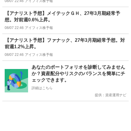
08/07 22:46
アイフィス株予報
【アナリスト予想】メイテックＧＨ、27年3月期経常予
想。対前週0.6%上昇。
08/07 22:46
アイフィス株予報
【アナリスト予想】ファナック、27年3月期経常予想。対
前週1.2%上昇。
08/07 22:46
アイフィス株予報
お
あなたのポートフォリオを診断してみません
知
か？資産配分やリスクのバランスを簡単にチ
ら
ェックできます。
せ
詳細はこちら
提供：資産運用ナビ