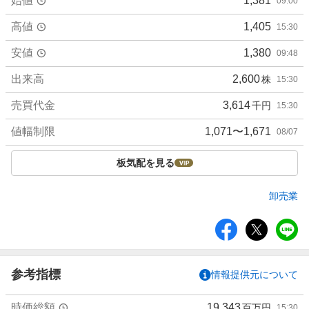
始値
1,381
09:00
高値
1,405
15:30
安値
1,380
09:48
出来高
2,600
株
15:30
売買代金
3,614
千円
15:30
値幅制限
1,071〜1,671
08/07
板気配を見る
卸売業
シ
ェ
ア
参考指標
情報提供元について
時価総額
19,343
百万円
15:30