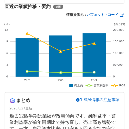
となっており、投資有価証券売却益の計上により純
直近の業績推移・要約
利益は前年同期比57.2%増の9億400万円を確保して
います。
情報提供元：
バフェット・コード
生成AI情報の注意事項
まとめ
2026/6/27
更新
過去12四半期は業績が改善傾向です。純利益率・営
業利益率が前年同期比で持ち直し、売上高も増勢で
す。一方、自己資本比率は目安を下回る水準で安定