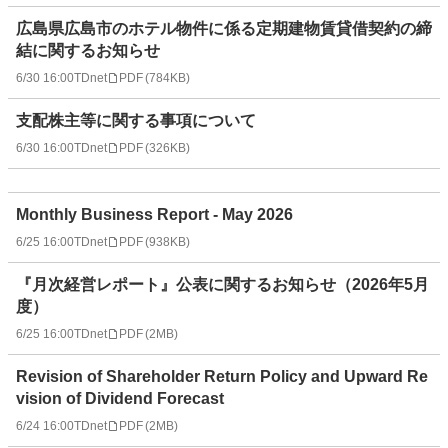
広島県広島市のホテル物件に係る定期建物賃貸借契約の締
結に関するお知らせ
6/30 16:00
TDnet
PDF
(
784KB
)
支配株主等に関する事項について
6/30 16:00
TDnet
PDF
(
326KB
)
Monthly Business Report - May 2026
6/25 16:00
TDnet
PDF
(
938KB
)
『月次経営レポート』公表に関するお知らせ（2026年5月
度）
6/25 16:00
TDnet
PDF
(
2MB
)
Revision of Shareholder Return Policy and Upward Re
vision of Dividend Forecast
6/24 16:00
TDnet
PDF
(
2MB
)