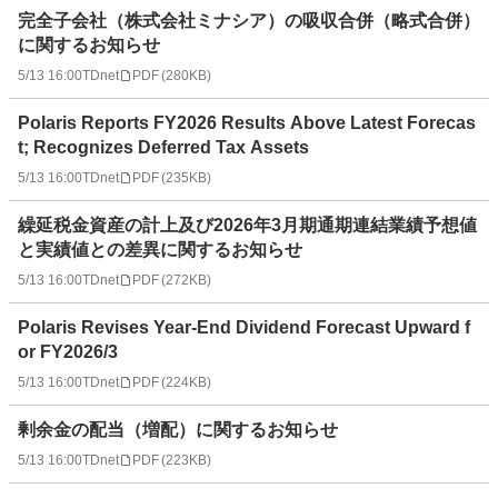
完全子会社（株式会社ミナシア）の吸収合併（略式合併）
に関するお知らせ
5/13 16:00
TDnet
PDF
(
280KB
)
Polaris Reports FY2026 Results Above Latest Forecas
t; Recognizes Deferred Tax Assets
5/13 16:00
TDnet
PDF
(
235KB
)
繰延税金資産の計上及び2026年3月期通期連結業績予想値
と実績値との差異に関するお知らせ
5/13 16:00
TDnet
PDF
(
272KB
)
Polaris Revises Year-End Dividend Forecast Upward f
or FY2026/3
5/13 16:00
TDnet
PDF
(
224KB
)
剰余金の配当（増配）に関するお知らせ
5/13 16:00
TDnet
PDF
(
223KB
)