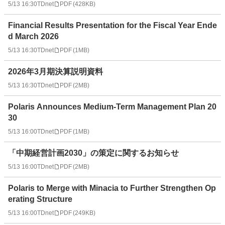
5/13 16:30
TDnet
PDF
(
428KB
)
Financial Results Presentation for the Fiscal Year Ende
d March 2026
5/13 16:30
TDnet
PDF
(
1MB
)
2026年3月期決算説明資料
5/13 16:30
TDnet
PDF
(
2MB
)
Polaris Announces Medium-Term Management Plan 20
30
5/13 16:00
TDnet
PDF
(
1MB
)
「中期経営計画2030」の策定に関するお知らせ
5/13 16:00
TDnet
PDF
(
2MB
)
Polaris to Merge with Minacia to Further Strengthen Op
erating Structure
5/13 16:00
TDnet
PDF
(
249KB
)