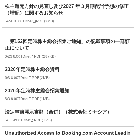
株主還元方針の見直し及び2027 年３月期配当予想の修正
（増配）に関するお知らせ
6/24 16:00
TDnet
PDF
(
3MB
)
「第152回定時株主総会招集ご通知」の記載事項の一部訂
正について
6/23 8:00
TDnet
PDF
(
287KB
)
2026年定時株主総会資料
6/3 8:00
TDnet
PDF
(
2MB
)
2026年定時株主総会招集通知
6/3 8:00
TDnet
PDF
(
1MB
)
法定事前開示書類（合併）（株式会社ミナシア）
6/1 14:00
TDnet
PDF
(
1MB
)
Unauthorized Access to Booking.com Account Leadin