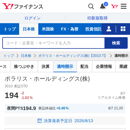
i
ログイン
ID新規取得
主
トップ
日本株
米国株
FX・為替
投資信託
ニュース
な
サ
銘
検索
ー
柄
ビ
を
トップ
日本株
ポラリス・ホールディングス(株)【3010.T】
適時開示
ス
検
索
ース
株つぶやき
決算
適時開示
配当
企業情報
業績
ポラリス・ホールディングス(株)
3010
東証STD
194
-2
8/7
リアルタイム株価
-1.02
%
194.9
夜間PTS
東証終値比
+0.46
%
8/7 21:20
決算発表予定日
2026/8/13