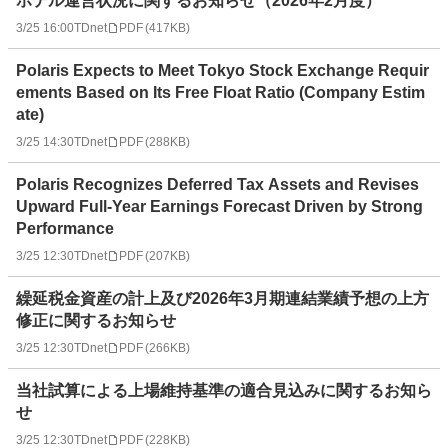
ホテル運営状況に関するお知らせ（2026年2月度）
3/25 16:00
TDnet
PDF
(
417KB
)
Polaris Expects to Meet Tokyo Stock Exchange Requir
ements Based on Its Free Float Ratio (Company Estim
ate)
3/25 14:30
TDnet
PDF
(
288KB
)
Polaris Recognizes Deferred Tax Assets and Revises
Upward Full-Year Earnings Forecast Driven by Strong
Performance
3/25 12:30
TDnet
PDF
(
207KB
)
繰延税金資産の計上及び2026年3月期連結業績予想の上方
修正に関するお知らせ
3/25 12:30
TDnet
PDF
(
266KB
)
当社試算による上場維持基準の適合見込みに関するお知ら
せ
3/25 12:30
TDnet
PDF
(
228KB
)