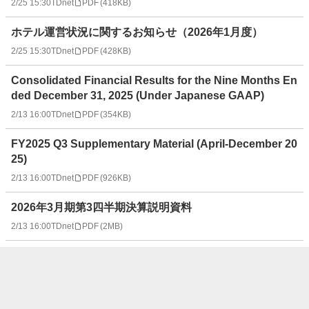
2/25 15:30
TDnet
PDF
(
418KB
)
ホテル運営状況に関するお知らせ（2026年1月度）
2/25 15:30
TDnet
PDF
(
428KB
)
Consolidated Financial Results for the Nine Months En
ded December 31, 2025 (Under Japanese GAAP)
2/13 16:00
TDnet
PDF
(
354KB
)
FY2025 Q3 Supplementary Material (April-December 20
25)
2/13 16:00
TDnet
PDF
(
926KB
)
2026年3月期第3四半期決算説明資料
2/13 16:00
TDnet
PDF
(
2MB
)
Polaris Expands Shareholder Benefit Program
2/13 16:00
TDnet
PDF
(
253KB
)
株主優待制度の拡充に関するお知らせ