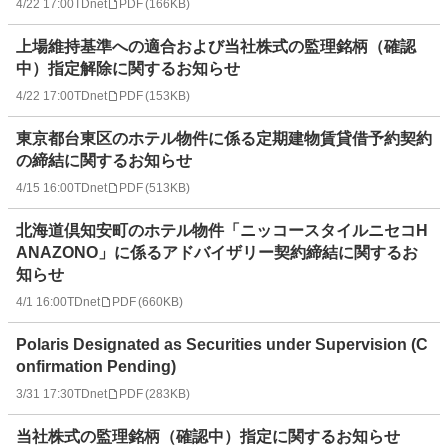
4/22 17:00
TDnet
PDF
(
166KB
)
上場維持基準への適合および当社株式の監理銘柄（確認
中）指定解除に関するお知らせ
4/22 17:00
TDnet
PDF
(
153KB
)
東京都台東区のホテル物件に係る定期建物賃貸借予約契約
の締結に関するお知らせ
4/15 16:00
TDnet
PDF
(
513KB
)
北海道倶知安町のホテル物件「ニッコースタイルニセコH
ANAZONO」に係るアドバイザリー契約締結に関するお
知らせ
4/1 16:00
TDnet
PDF
(
660KB
)
Polaris Designated as Securities under Supervision (C
onfirmation Pending)
3/31 17:30
TDnet
PDF
(
283KB
)
当社株式の監理銘柄（確認中）指定に関するお知らせ