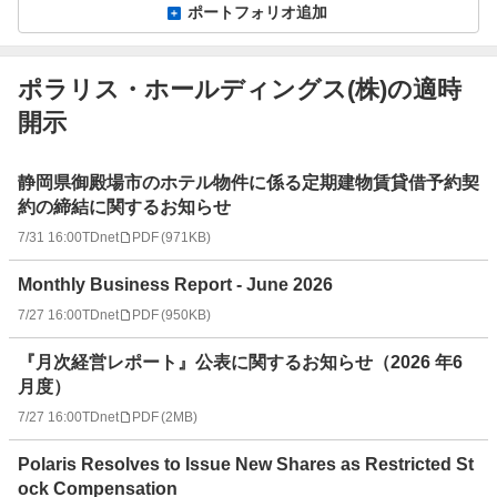
ポートフォリオ追加
ポラリス・ホールディングス(株)の適時
開示
適
静岡県御殿場市のホテル物件に係る定期建物賃貸借予約契
時
約の締結に関するお知らせ
開
7/31 16:00
TDnet
PDF
(
971KB
)
示
情
Monthly Business Report - June 2026
報
一
7/27 16:00
TDnet
PDF
(
950KB
)
覧
『月次経営レポート』公表に関するお知らせ（2026 年6
月度）
7/27 16:00
TDnet
PDF
(
2MB
)
Polaris Resolves to Issue New Shares as Restricted St
ock Compensation