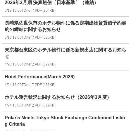
2026年3月期 決算短信〔日本基準〕（連結）
5/13 16:00
TDnet
PDF
(
304KB
)
長崎県佐世保市のホテル物件に係る定期建物賃貸借予約契
約の締結に関するお知らせ
5/13 12:00
TDnet
PDF
(
525KB
)
東京都台東区のホテル物件に係る新規出店に関するお知ら
せ
4/28 16:00
TDnet
PDF
(
322KB
)
Hotel Performance(March 2026)
4/24 16:00
TDnet
PDF
(
451KB
)
ホテル運営状況に関するお知らせ（2026年3月度）
4/24 16:00
TDnet
PDF
(
379KB
)
Polaris Meets Tokyo Stock Exchange Continued Listin
g Criteria