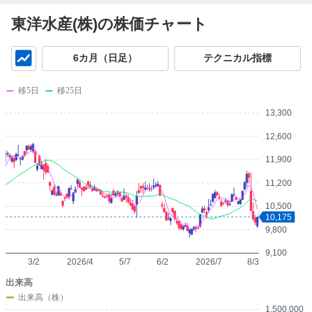
東洋水産(株)の株価チャート
チ
6カ月（日足）
テクニカル指標
ャ
ー
移5日
移25日
ト
13,300
12,600
11,900
11,200
10,500
10,175
9,800
9,100
3/2
2026/4
5/7
6/2
2026/7
8/3
出来高
出来高（株）
1,500,000