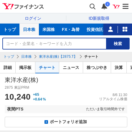
i
ログイン
ID新規取得
主
トップ
日本株
米国株
FX・為替
投資信託
ニュース
な
サ
銘
検索
ー
柄
ビ
を
トップ
日本株
東洋水産(株)【2875.T】
チャート
ス
検
索
詳細
掲示板
チャート
ニュース
株つぶやき
決算
東洋水産(株)
2875
東証PRM
10,240
+65
8/6 11:30
リアルタイム株価
+0.64
%
夜間PTS
ただいま取引時間外です
ポートフォリオ追加