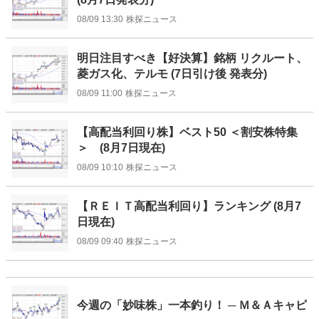
08/09 13:30
株探ニュース
明日注目すべき【好決算】銘柄 リクルート、
菱ガス化、テルモ (7日引け後 発表分)
08/09 11:00
株探ニュース
【高配当利回り株】ベスト50 ＜割安株特集
＞ (8月7日現在)
08/09 10:10
株探ニュース
【ＲＥＩＴ高配当利回り】ランキング (8月7
日現在)
08/09 09:40
株探ニュース
今週の「妙味株」一本釣り！ ─ Ｍ＆Ａキャピ