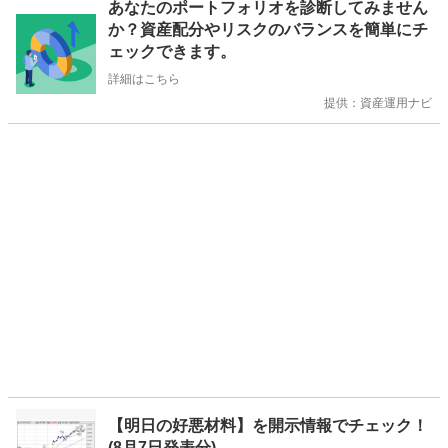
あなたのポートフォリオを診断してみません
知
か？資産配分やリスクのバランスを簡単にチ
ら
ェックできます。
せ
詳細はこちら
提供：資産運用ナビ
【明日の好悪材料】を開示情報でチェック！
(8月7日発表分)