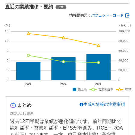
億9,000万円(同8.3%増)と、飲食事業が全体を牽引し
直近の業績推移・要約
ています。2027年4月期はさらなる成長を見込み、売
上高614億8,000万円、営業利益41億8,000万円を予想
情報提供元：
バフェット・コード
しています。
生成AI情報の注意事項
まとめ
2026/6/13
更新
過去12四半期は業績が悪化傾向です。前年同期比で
純利益率・営業利益率・EPSが弱含み、ROE・ROA
も低下しています。一方、自己資本比率は高水準