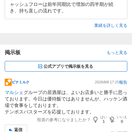
ャッシュフローは前年同期比で増加の四半期が続
き、持ち直しの流れです。
業績を詳しく見る
掲示板
もっと見る
公式アプリで掲示板を見る
報告
ビナミルク
2026/8/8 17:25
掲
示
マルシェ
グループの
居酒屋
は、よいお店多いと勝手に思っ
板
ております。今日は優待飯ではありませんが、ハッケン酒
記
場で食事をしております。
事
テンポスバスターズを応援しております。
はい
いいえ
投資の参考になりましたか？
1
0
返信