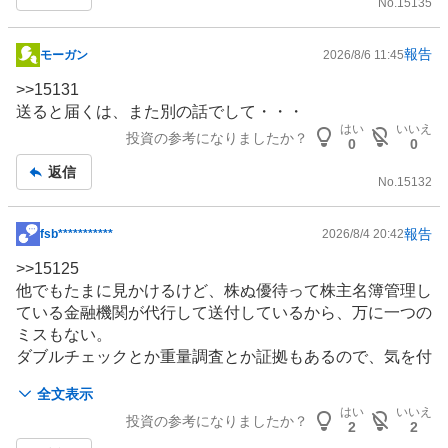
No.
15135
報告
モーガン
2026/8/6 11:45
掲
示
>>
15131
板
送ると届くは、また別の話でして・・・
記
はい
いいえ
投資の参考になりましたか？
0
0
事
返信
No.
15132
報告
fsb***********
2026/8/4 20:42
掲
示
>>
15125
板
他でもたまに見かけるけど、株ぬ優待って株主名簿管理し
記
ている金融機関が代行して送付しているから、万に一つの
事
ミスもない。
ダブルチェックとか重量調査とか証拠もあるので、気を付
けたほうが良い。
全文表示
金融機関はマル暴対策の為に、当局とも連携して、悪質な
はい
いいえ
投資の参考になりましたか？
者の情報共有とかしているとも聞いてるし。
2
2