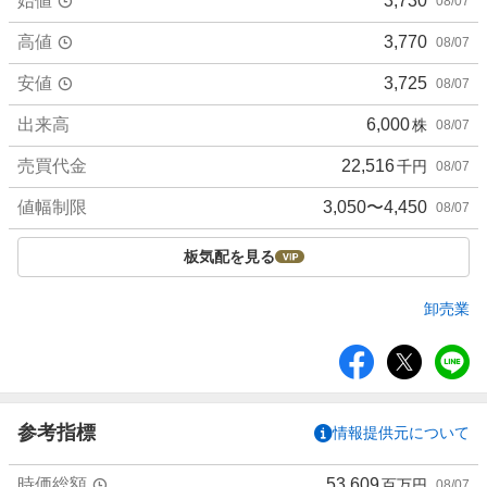
始値
3,730
08/07
高値
3,770
08/07
安値
3,725
08/07
出来高
6,000
株
08/07
売買代金
22,516
千円
08/07
値幅制限
3,050〜4,450
08/07
板気配を見る
卸売業
シ
ェ
ア
参考指標
情報提供元について
時価総額
53,609
百万円
08/07