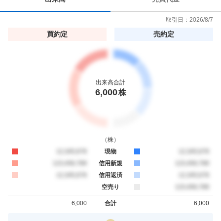
取引日：
2026/8/7
買約定
売約定
出来高合計
6,000
株
（
株
）
買約定
12,345,678
現物
売約定
12,345,678
買約定
123,456,789
信用新規
売約定
123,456,789
買約定
12,345,678
信用返済
売約定
12,345,678
空売り
売約定
123,456,789
6,000
合計
6,000
買約定
売約定