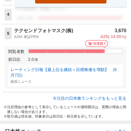
VIP倶楽部に登録ください
4
閲覧者数
テクセンドフォトマスク(株)
3,670
5
-625
(
-14.55
)
429A
東証PRM
%
閲覧者数
前日比
2.0
倍
レーティング日報【最上位を継続＋目標株価を増額】 (8
月7日)
株探ニュース
今注目の日本株ランキングをもっと見る
注目理由の参考として表示しているニュースや適時開示は、実際の理由と関
連しない場合があります。
取引値は現在値、対象差分は前日比・前日差を示しています。