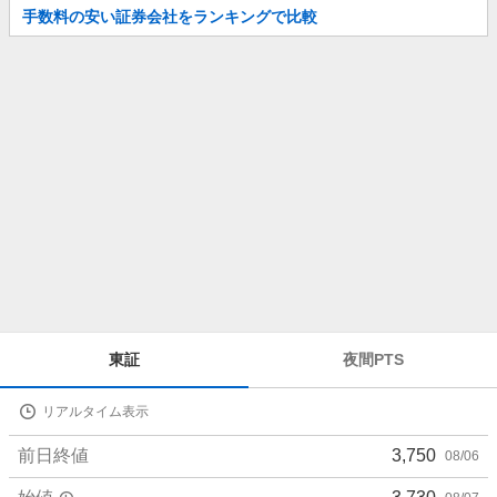
お
手数料の安い証券会社をランキングで比較
知
ら
せ
株
東証
夜間PTS
価
詳
リアルタイム表示
細
値
前日終値
3,750
08/06