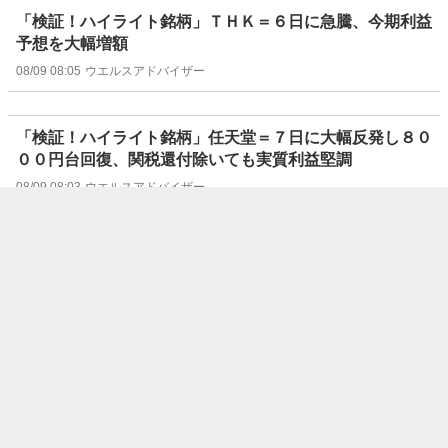
「検証！ハイライト銘柄」ＴＨＫ＝６日に急騰、今期利益
予想を大幅増額
08/09 08:05
ウエルスアドバイザー
「検証！ハイライト銘柄」任天堂＝７日に大幅反発し８０
００円台回復、関税還付除いても実質利益堅調
08/09 08:03
ウエルスアドバイザー
「検証！ハイライト銘柄」ゲオＨＤ：７日に急騰、リユー
ス時計好調で４－６月大幅増益
08/09 08:01
ウエルスアドバイザー
信用残ランキング【買い残減少】 ＮＴＴ、日
本製鉄、サンリオ
08/09 08:00
株探ニュース
今週の通期【業績上方修正】銘柄一覧 (8/3～