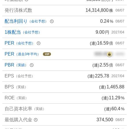
発行済株式数
14,314,800
株
08/07
配当利回り
0.24
%
（会社予想）
08/07
1株配当
9.00
円
（会社予想）
2027/04
PER
16.59
(連)
倍
（会社予想）
08/07
PER
000.00
倍
（過去3年平均）
00/00
PBR
2.55
(連)
倍
（実績）
08/07
EPS
225.78
(連)
（会社予想）
2027/04
BPS
1,465.88
(連)
（実績）
ROE
11.29
(連)
%
（実績）
自己資本比率
60.4
(連)
%
（実績）
最低購入代金
374,500
08/07