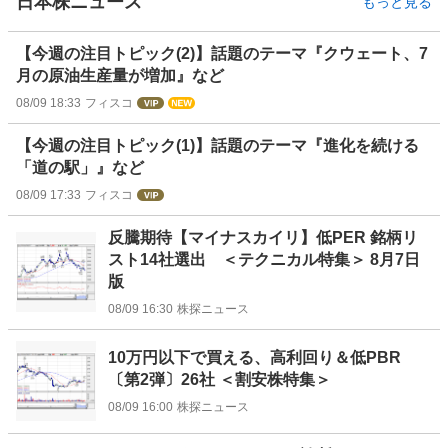
日本株ニュース
もっと見る
【今週の注目トピック(2)】話題のテーマ『クウェート、7
月の原油生産量が増加』など
08/09 18:33
フィスコ
【今週の注目トピック(1)】話題のテーマ『進化を続ける
「道の駅」』など
08/09 17:33
フィスコ
反騰期待【マイナスカイリ】低PER 銘柄リ
スト14社選出 ＜テクニカル特集＞ 8月7日
版
08/09 16:30
株探ニュース
10万円以下で買える、高利回り＆低PBR
〔第2弾〕26社 ＜割安株特集＞
08/09 16:00
株探ニュース
お