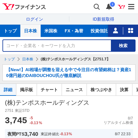
i
ログイン
ID新規取得
主
トップ
日本株
米国株
FX・為替
投資信託
ニュース
な
サ
銘
検索
ー
柄
ビ
を
トップ
日本株
(株)テンポスホールディングス【2751.T】
ス
検
お
索
【New!】AI相場が調整を迎える中で今注目の有望銘柄は？資産1
知
0億円超のDAIBOUCHOU氏が徹底解説
ら
せ
詳細
掲示板
チャート
ニュース
株つぶやき
決算
(株)テンポスホールディングス
2751
東証STD
3,745
-5
8/7
リアルタイム株価
-0.13
%
3,740
夜間PTS
東証終値比
-0.13
%
8/7 22:33