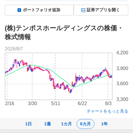
ポートフォリオ追加
証券アプリを開く
(株)テンポスホールディングスの株価・
株式情報
2026/8/7
株
4,200
価
チ
3,900
ャ
ー
ト
3,600
3,300
2/16
3/30
5/11
6/22
8/3
チャートをもっと見る
1日
1週
1カ月
6カ月
1年