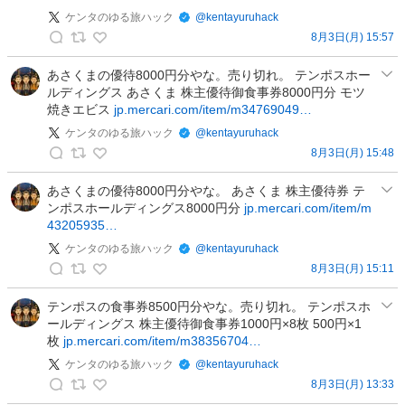
ク
ゆ
ケンタのゆる旅ハック
@
kentayuruhack
の
る
8月3日(月) 15:57
投
ケ
旅
稿
ン
あさくまの優待8000円分やな。売り切れ。 テンポスホー
ハ
ルディングス あさくま 株主優待御食事券8000円分 モツ
タ
ッ
焼きエビス
jp.mercari.com/item/m34769049…
の
ク
ゆ
ケンタのゆる旅ハック
@
kentayuruhack
の
る
8月3日(月) 15:48
投
ケ
旅
稿
ン
あさくまの優待8000円分やな。 あさくま 株主優待券 テ
ハ
ンポスホールディングス8000円分
jp.mercari.com/item/m
タ
ッ
43205935…
の
ク
ゆ
ケンタのゆる旅ハック
@
kentayuruhack
の
る
8月3日(月) 15:11
投
ケ
旅
稿
ン
テンポスの食事券8500円分やな。売り切れ。 テンポスホ
ハ
ールディングス 株主優待御食事券1000円×8枚 500円×1
タ
ッ
枚
jp.mercari.com/item/m38356704…
の
ク
ゆ
ケンタのゆる旅ハック
@
kentayuruhack
の
る
8月3日(月) 13:33
投
ケ