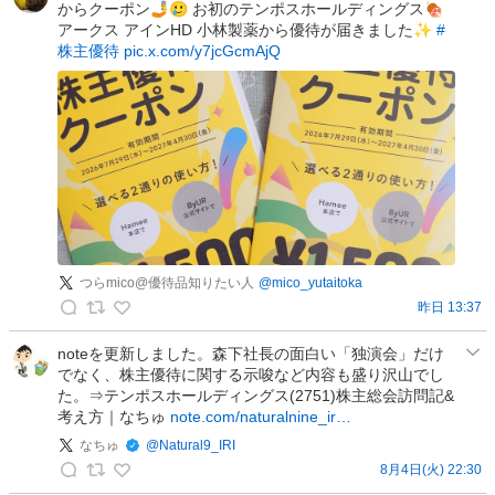
からクーポン🤳🥲 お初のテンポスホールディングス🍖
ご
アークス アインHD 小林製薬から優待が届きました✨
#
ん
株主優待
pic.x.com/y7jcGcmAjQ
@
息
子
三
人
×
株
主
優
待
つらmico@優待品知りたい人
@
mico_yutaitoka
×
昨日 13:37
絵
つ
本
ら
noteを更新しました。森下社長の面白い「独演会」だけ
でなく、株主優待に関する示唆など内容も盛り沢山でし
読
m
た。⇒テンポスホールディングス(2751)株主総会訪問記&
み
i
考え方｜なちゅ
note.com/naturalnine_ir…
聞
c
なちゅ
@
Natural9_IRI
か
o
8月4日(火) 22:30
せ
@
な