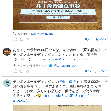
投
稿
SHYBOY
@
shyshyshyboy
8月3日(月) 04:27
S
H
あさくまの優待8500円分やな。売り切れ。 【匿名配送】
テンポスホールディングス（あさくま 他）株主優待券
Y
（8,500円分）
jp.mercari.com/item/m32558337…
B
O
ケンタのゆる旅ハック
@
kentayuruhack
Y
8月2日(日) 15:52
ケ
の
ン
テンポスホールディングス の
#株主優待
が到着 8,000円
投
分のお食事券 ステーキのあさくま、回転寿司やまと が今
タ
稿
のところお気に入りのお店だが、優待をどこで使うか考
の
えるのも楽しい🤤
pic.x.com/kk6nveJPp5
x.com/manpuk
ゆ
u_otoku/…
る
旅