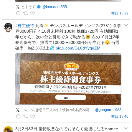
とまそて
@
tomasote555
昨日 15:29
と
ま
#株主優待
到着✨ テンポスホールディングス(2751) 食事
券8000円分 4,10月末権利 100株 株価3720円 有効期限1
そ
年だから、次の分と併用できて助かる😆 次の10月は2年
て
長期保有で、抽選で10000〜50000円分が当たる😊 当選
の
確率 約2.3%以上💦
pic.x.com/GL0dYyguZM
投
稿
ごんごん@息子三人×株主優待×絵本読み聞かせ
@
gongon_1983
昨日 13:40
ご
ん
8月2日&3日 優待改悪なのでおそらく最後になるHamee