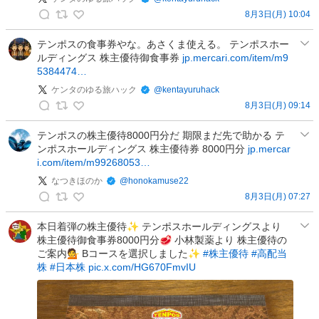
業
る
8月3日(月) 10:04
投
ケ
旅
資
ン
テンポスの食事券やな。あさくま使える。 テンポスホー
ハ
家
ルディングス 株主優待御食事券
jp.mercari.com/item/m9
タ
ッ
筋
5384474…
の
ク
肉
ゆ
ケンタのゆる旅ハック
@
kentayuruhack
の
マ
る
8月3日(月) 09:14
投
ン
ケ
旅
稿
の
ン
テンポスの株主優待8000円分だ 期限まだ先で助かる テ
ハ
投
ンポスホールディングス 株主優待券 8000円分
jp.mercar
タ
ッ
稿
i.com/item/m99268053…
の
ク
ゆ
なつきほのか
@
honokamuse22
の
る
8月3日(月) 07:27
投
な
旅
稿
つ
本日着弾の株主優待✨ テンポスホールディングスより
ハ
株主優待御食事券8000円分🥩 小林製薬より 株主優待の
き
ッ
ご案内💁 Bコースを選択しました✨
#株主優待
#高配当
ほ
ク
株
#日本株
pic.x.com/HG670FmvIU
の
の
か
投
の
稿