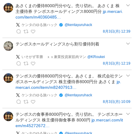
旅
稿
ン
あさくまの優待8000円分やな。売り切れ。 あさくま 株
ハ
主優待券 テンポスホールディングス8000円分
jp.mercari.
タ
ッ
com/item/m40360485…
の
ク
ゆ
ケンタのゆる旅ハック
@
kentayuruhack
の
る
8月3日(月) 12:39
投
ケ
旅
稿
ン
テンポスホールディングスから割引優待到着
ハ
タ
ッ
の
いそがず常勝 ｘｘ兼業投資家筋肉マン
@
KRoukei
ク
ゆ
8月3日(月) 12:19
の
い
る
投
そ
テンポスの優待8000円分やな。あさくま。 株式会社テン
旅
稿
ポスホールディングス 株主優待券8000円分 あさくま
jp.
が
ハ
mercari.com/item/m82407913…
ず
ッ
常
ケンタのゆる旅ハック
@
kentayuruhack
ク
勝
8月3日(月) 10:09
の
ケ
投
ン
テンポスの食事券8000円やな。売り切れ。 テンポスホー
ｘ
稿
ルディングス 株主優待御食事券 8000円
jp.mercari.com/it
タ
ｘ
em/m45272672…
の
兼
ゆ
ケンタのゆる旅ハック
@
kentayuruhack