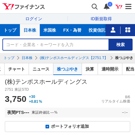
i
ログイン
ID新規取得
主
トップ
日本株
米国株
FX・為替
投資信託
ニュース
な
サ
銘
検索
ー
柄
ビ
を
トップ
日本株
(株)テンポスホールディングス【2751.T】
株つぶやき
ス
検
索
板
チャート
ニュース
株つぶやき
決算
適時開示
配当
(株)テンポスホールディングス
2751
東証STD
3,750
+30
8/6
リアルタイム株価
+0.81
%
---
夜間PTS
東証終値比
---
%
--:--
ポートフォリオ追加