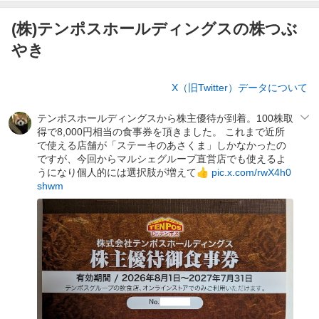
(株)テンポスホールディングスの株つぶ
やき
株
X（旧Twitter）データについて
つ
ぶ
テンポスホールディングスから株主優待が到着。100株取
や
得で8,000円相当の食事券を頂きました。 これまで近所
き
で使える店舗が「ステーキのあさくま」しかなかったの
ですが、今回からマルシェグループ直営店でも使えるよ
うになり個人的には選択肢が増えて👍
pic.x.com/rwX4h0
shwm