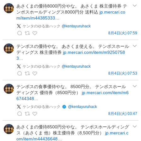
の
優
ち
あさくまの優待8000円分やな。 あさくま 株主優待券 テ
投
待
ンポスホールディングス8000円分 送料込
jp.mercari.co
ゅ
稿
品
m/item/m44385333…
の
知
投
ケンタのゆる旅ハック
@
kentayuruhack
り
稿
8月4日(火) 07:59
た
ケ
い
ン
テンポスの優待やな。 あさくま使える。 テンポスホール
人
ディングス 株主優待券
jp.mercari.com/item/m9250758
タ
の
3…
の
投
ゆ
ケンタのゆる旅ハック
@
kentayuruhack
稿
る
8月4日(火) 07:53
ケ
旅
ン
テンポスの食事優待やな。 8500円分。 テンポスホール
ハ
ディングス 優待券（8500円分）
jp.mercari.com/item/m6
タ
ッ
6744348…
の
ク
ゆ
ケンタのゆる旅ハック
@
kentayuruhack
の
る
8月4日(火) 03:47
投
ケ
旅
稿
ン
あさくまの優待8500円分やな。 テンポスホールディング
ハ
ス（あさくま 他）株主優待券（8,500円分）
jp.mercari.c
タ
ッ
om/item/m44436648…
の