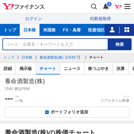
i
ログイン
ID新規取得
主
トップ
日本株
米国株
FX・為替
投資信託
ニュース
な
サ
銘
検索
ー
柄
ビ
を
トップ
日本株
養命酒製造(株)【2540.T】
チャート
ス
検
索
詳細
掲示板
チャート
ニュース
株つぶやき
決算
養命酒製造(株)
2540
東証PRM
---
---
--:--
リアルタイム株価
---
%
ポートフォリオ追加
養命酒製造(株)の株価チャート