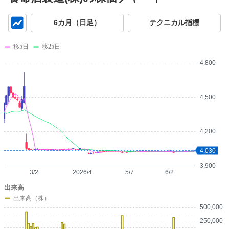
チ
6カ月（日足）
テクニカル指標
ャ
ー
移5日
移25日
ト
4,800
4,500
4,200
4,030
3,900
3/2
2026/4
5/7
6/2
出来高
出来高（株）
500,000
250,000