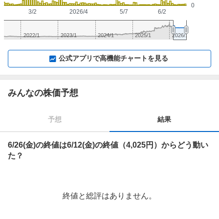
0
3/2
2026/4
5/7
6/2
2022/1
2023/1
2024/1
2025/1
2026/1
▼
⛶
▲
⛶
公式アプリで高機能チャートを見る
みんなの株価予想
予想
結果
6/26(金)の終値は6/12(金)の終値（4,025円）からどう動い
た？
終値と総評はありません。