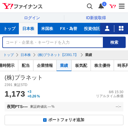
i
ログイン
ID新規取得
主
トップ
日本株
米国株
FX・為替
投資信託
ニュース
な
サ
銘
検索
ー
柄
ビ
を
トップ
日本株
(株)プラネット【2391.T】
業績
ス
検
索
適時開示
配当
企業情報
業績
板気配
株主優待
時系
(株)プラネット
2391
東証STD
1,173
+3
8/6 15:30
リアルタイム株価
+0.26
%
---
夜間PTS
東証終値比
---
%
--:--
ポートフォリオ追加