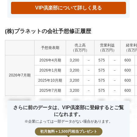
VIP倶楽部について詳しく見る
(株)プラネットの会社予想修正履歴
売上高
営業利益
経常利
予想発表期
（百万円）
（百万円）
（百万
2026年4月期
3,200
－
575
－
600
2026年1月期
3,200
－
575
－
600
2026年7月期
2025年10月期
3,200
－
575
－
600
2025年7月期
3,200
－
575
－
600
0000年0月期
0000年0月期
000
－
000
－
000
さらに前のデータは、VIP倶楽部に登録するとご覧
0000年0月期
0000年0月期
000
－
000
－
000
になれます。
※企業によっては一部データがない場合があります。
0000年0月期
0000年0月期
000
－
000
－
000
初月無料＋1,500円相当プレゼント