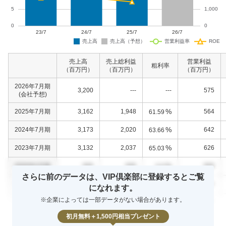
売上高
売上総利益
営業利益
粗利率
（百万円）
（百万円）
（百万円）
2026年7月期
3,200
---
---
575
(会社予想)
%
2025年7月期
3,162
1,948
564
61.59
%
2024年7月期
3,173
2,020
642
63.66
%
2023年7月期
3,132
2,037
626
65.03
%
0000年0月期
000
000
000
0.0
さらに前のデータは、VIP倶楽部に登録するとご覧
%
0000年0月期
000
000
000
0.0
になれます。
※企業によっては一部データがない場合があります。
%
0000年0月期
000
000
000
0.0
初月無料＋1,500円相当プレゼント