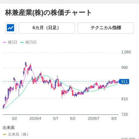
林兼産業(株)の株価チャート
チ
6カ月（日足）
テクニカル指標
ャ
ー
移5日
移25日
ト
1,080
990
911
900
810
720
3/2
2026/4
5/7
6/2
2026/7
8/3
出来高
出来高（株）