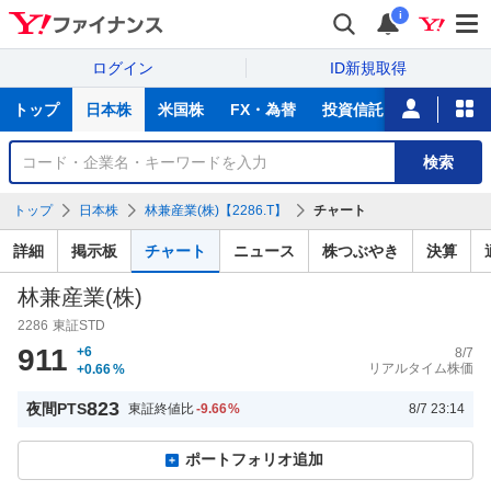
i
ログイン
ID新規取得
主
トップ
日本株
米国株
FX・為替
投資信託
ニュース
な
サ
銘
検索
ー
柄
ビ
を
トップ
日本株
林兼産業(株)【2286.T】
チャート
ス
検
索
詳細
掲示板
チャート
ニュース
株つぶやき
決算
林兼産業(株)
2286
東証STD
911
+6
8/7
リアルタイム株価
+0.66
%
823
夜間PTS
東証終値比
-9.66
%
8/7 23:14
ポートフォリオ追加