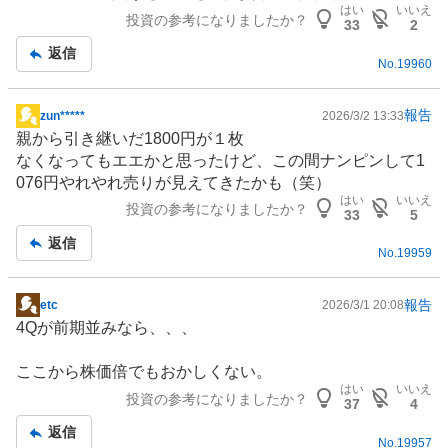
記
はい
いいえ
投資の参考になりましたか？
事
33
2
返信
No.
19960
報告
zun*****
2026/3/2 13:33
掲
親から引き継いだ1800円が１枚
示
なくなってもエエかと思ったけど、この間ナンピンして1
板
076円やれやれ売りが見えてきたかも（笑）
記
はい
いいえ
投資の参考になりましたか？
事
33
5
返信
No.
19959
報告
etc
2026/3/1 20:08
掲
4Qが前期並みなら、、、
示
板
ここから株価倍でもおかしくない。
記
はい
いいえ
投資の参考になりましたか？
事
37
4
返信
No.
19957