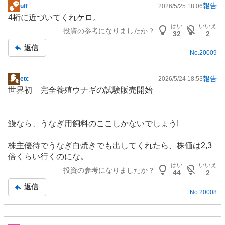
報告
uff
2026/5/25 18:06
掲
4桁に近づいてくれケロ。
示
はい
いいえ
投資の参考になりましたか？
板
32
2
記
返信
No.
20009
事
報告
etc
2026/5/24 18:53
掲
世界初 完全養殖ウナギの試験販売開始
示
板
記
鰻なら、
うなぎ
用
飼料
のここしかないでしょう!
事
株主優待
でうなぎ白焼きでも出してくれたら、株価は2,3
倍くらい行くのにな。
はい
いいえ
投資の参考になりましたか？
44
2
返信
No.
20008