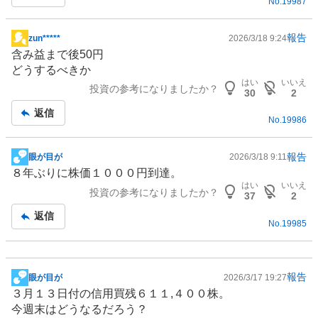
No.
19987
事
報告
zun*****
2026/3/18 9:24
掲
含み益まで後50円
示
どうするべきか
板
はい
いいえ
投資の参考になりましたか？
記
30
2
事
返信
No.
19986
報告
眼が目が
2026/3/18 9:11
掲
８年ぶりに株価１０００円到達。
示
はい
いいえ
投資の参考になりましたか？
板
37
2
記
返信
No.
19985
事
報告
眼が目が
2026/3/17 19:27
掲
３月１３日付の信用買残６１１,４００株。
示
今週末はどうなるだろう？
板