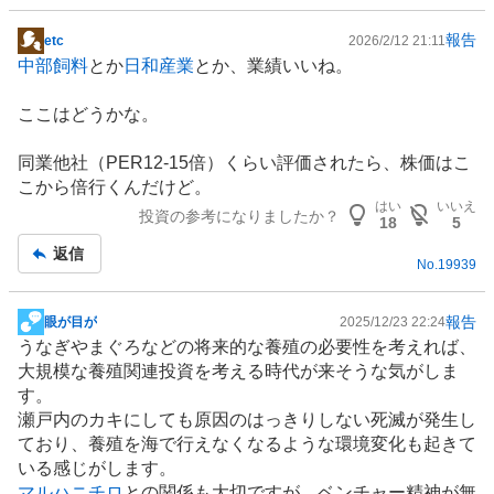
報告
etc
2026/2/12 21:11
掲
中部飼料
とか
日和産業
とか、業績いいね。
示
板
ここはどうかな。
記
事
同業他社（PER12-15倍）くらい評価されたら、株価はこ
こから倍行くんだけど。
はい
いいえ
投資の参考になりましたか？
18
5
返信
No.
19939
報告
眼が目が
2025/12/23 22:24
掲
うなぎ
やまぐろなどの将来的な
養殖
の必要性を考えれば、
示
大規模な養殖関連投資を考える時代が来そうな気がしま
板
す。
記
瀬戸内のカキにしても原因のはっきりしない死滅が発生し
事
ており、養殖を海で行えなくなるような環境変化も起きて
いる感じがします。
マルハニチロ
との関係も大切ですが、ベンチャー精神が無