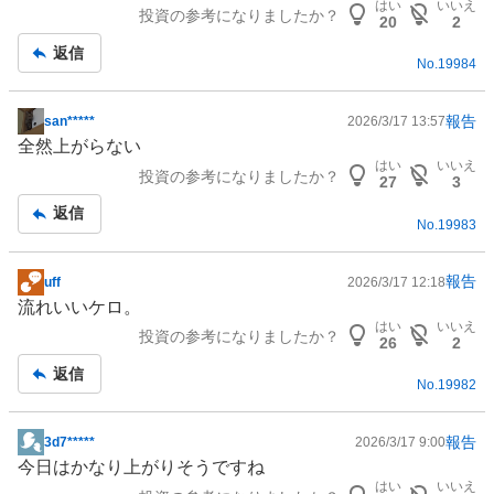
はい
いいえ
投資の参考になりましたか？
記
20
2
事
返信
No.
19984
報告
san*****
2026/3/17 13:57
掲
全然上がらない
示
はい
いいえ
投資の参考になりましたか？
板
27
3
記
返信
No.
19983
事
報告
uff
2026/3/17 12:18
掲
流れいいケロ。
示
はい
いいえ
投資の参考になりましたか？
板
26
2
記
返信
No.
19982
事
報告
3d7*****
2026/3/17 9:00
掲
今日はかなり上がりそうですね
示
はい
いいえ