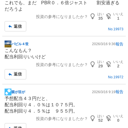
これでも、まだ PBR０．６倍ジャスト 割安過ぎる
示
だろうよ
板
はい
いいえ
投資の参考になりましたか？
記
35
1
事
返信
No.
19973
報告
バビル４世
2026/3/16 9:36
掲
こんなもん？
示
配当利回りいいけど
板
はい
いいえ
投資の参考になりましたか？
記
29
2
事
返信
No.
19972
報告
眼が目が
2026/3/16 9:19
掲
予想配当４３円だと、
示
配当利回り４．０％は１０７５円。
板
配当利回り４．５％は ９５５円。
記
はい
いいえ
投資の参考になりましたか？
事
52
0