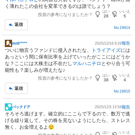
く薄れたこの会社を変革できるのは誰でしょう？
はい
いいえ
投資の参考になりましたか？
28
5
返信
No.
19914
報告
mn5*****
2025/12/16 9:26
掲
ついに物言う
ファンド
に侵入されたな、
トライアイズ
には
示
あっという間に保有比率を上げていったがここにはどうか
板
な？ここには大株主は不在だし
マルハニチロ
とやり合う可
記
能性も？楽しみが増えたな♪
事
はい
いいえ
投資の参考になりましたか？
38
4
返信
No.
19910
報告
バックドア
2025/12/3 15:56
掲
そろそろ逃げます。確立的にここらで下るので、数万で逃
示
げる繰り返して、その株を見ないようにしたら、ストレス
板
無く、お金増えるよ😌
記
はい
いいえ