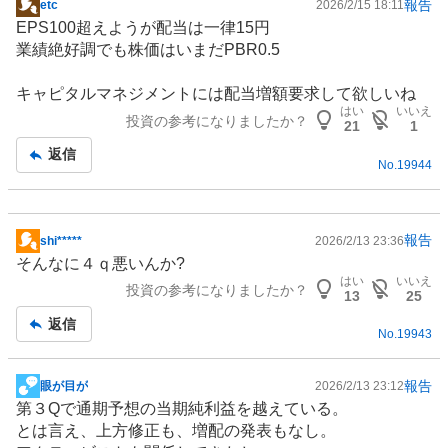
報告
etc
2026/2/15 18:11
掲
EPS100超えようが配当は一律15円
示
業績絶好調でも株価はいまだPBR0.5
板
記
キャピタルマネジメントには配当増額要求して欲しいね
事
はい
いいえ
投資の参考になりましたか？
21
1
返信
No.
19944
報告
shi*****
2026/2/13 23:36
掲
そんなに４ｑ悪いんか?
示
はい
いいえ
投資の参考になりましたか？
板
13
25
記
返信
No.
19943
事
報告
眼が目が
2026/2/13 23:12
掲
第３Qで通期予想の当期純利益を越えている。
示
とは言え、上方修正も、増配の発表もなし。
板