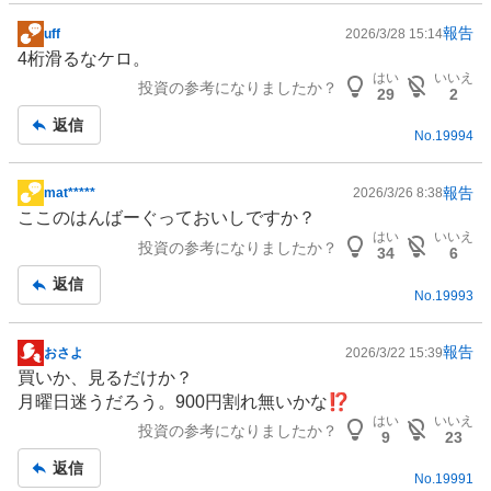
報告
uff
2026/3/28 15:14
掲
4桁滑るなケロ。
示
はい
いいえ
投資の参考になりましたか？
板
29
2
記
返信
No.
19994
事
報告
mat*****
2026/3/26 8:38
掲
ここのはんばーぐっておいしですか？
示
はい
いいえ
投資の参考になりましたか？
板
34
6
記
返信
No.
19993
事
報告
おさよ
2026/3/22 15:39
掲
買いか、見るだけか？
示
月曜日迷うだろう。900円割れ無いかな⁉️
板
はい
いいえ
投資の参考になりましたか？
記
9
23
事
返信
No.
19991