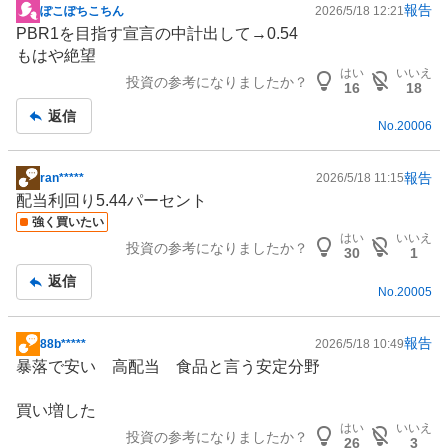
報告
ぽこぽちこちん
2026/5/18 12:21
掲
PBR1を目指す宣言の中計出して→0.54
示
もはや絶望
板
はい
いいえ
投資の参考になりましたか？
記
16
18
事
返信
No.
20006
報告
ran*****
2026/5/18 11:15
掲
配当利回り5.44パーセント
示
強く買いたい
板
はい
いいえ
投資の参考になりましたか？
記
30
1
事
返信
No.
20005
報告
88b*****
2026/5/18 10:49
掲
暴落で安い 高配当
食品
と言う安定分野
示
板
買い増した
記
はい
いいえ
投資の参考になりましたか？
事
26
3