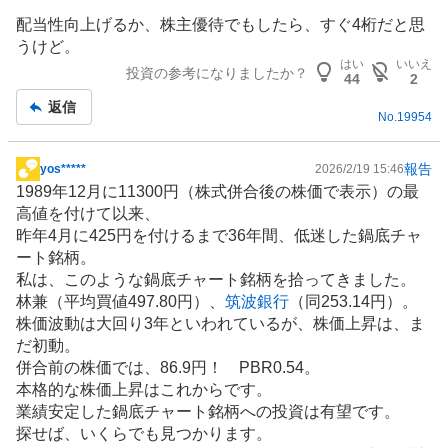
板
配当性向上げるか、
株主優待
でもしたら、すぐ4桁だと思
記
うけど。
事
はい
いいえ
投資の参考になりましたか？
44
2
返信
No.
19954
報告
yos*****
2026/2/19 15:46
掲
1989年12月に11300円（株式併合後の株価で表示）の最
示
高値を付けて以来、
板
昨年4月に425円を付けるまで36年間、低迷した鍋底チャ
記
ート銘柄。
事
私は、このような鍋底チャート銘柄を拾ってきました。
林兼（平均買値497.80円）、
筑波銀行
（同253.14円）。
株価波動は大回り3年といわれているが、株価上昇は、ま
だ初動。
併合前の株価では、86.9円！ PBR0.54。
本格的な株価上昇はこれからです。
業績安定した鍋底チャート銘柄への投資は有望です。
探せば、いくらでも見つかります。