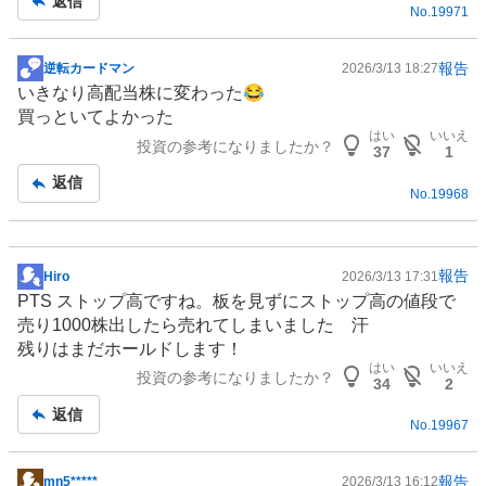
返信
No.
19971
報告
逆転カードマン
2026/3/13 18:27
掲
いきなり高配当株に変わった😂
示
買っといてよかった
板
はい
いいえ
投資の参考になりましたか？
記
37
1
事
返信
No.
19968
報告
Hiro
2026/3/13 17:31
掲
PTS ストップ高ですね。板を見ずにストップ高の値段で
示
売り1000株出したら売れてしまいました 汗
板
残りはまだホールドします！
記
はい
いいえ
投資の参考になりましたか？
事
34
2
返信
No.
19967
報告
mn5*****
2026/3/13 16:12