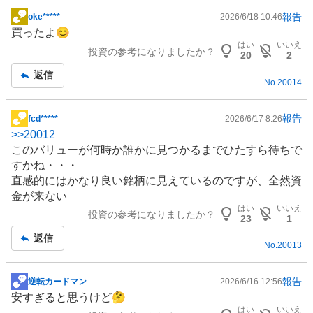
報告
oke*****
2026/6/18 10:46
掲
買ったよ😊
示
はい
いいえ
投資の参考になりましたか？
板
20
2
記
返信
No.
20014
事
報告
fcd*****
2026/6/17 8:26
掲
>>
20012
示
このバリューが何時か誰かに見つかるまでひたすら待ちで
板
すかね・・・
記
直感的にはかなり良い銘柄に見えているのですが、全然資
事
金が来ない
はい
いいえ
投資の参考になりましたか？
23
1
返信
No.
20013
報告
逆転カードマン
2026/6/16 12:56
掲
安すぎると思うけど🤔
示
はい
いいえ