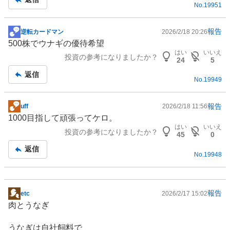
No.
19951
報告
逆転カードマン
2026/2/18 20:26
掲
500株でウナギの優待希望
示
はい
いいえ
投資の参考になりましたか？
板
24
5
記
返信
No.
19949
事
報告
uff
2026/2/18 11:56
掲
1000目指して頑張ってケロ。
示
はい
いいえ
投資の参考になりましたか？
板
45
0
記
返信
No.
19948
事
報告
etc
2026/2/17 15:02
掲
肉と
うなぎ
示
板
うなぎは自社飼料で