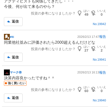
アクティビストも関係してきたし・・・
記
今後、何が出て来るのやら？
事
はい
いいえ
投資の参考になりましたか？
49
0
返信
No.
19942
報告
etc
2026/2/13 17:47
掲
同業他社並みに評価されたら2000超えるんだけどな
示
はい
いいえ
投資の参考になりましたか？
板
27
2
記
返信
No.
19941
事
報告
マーク侍
2026/2/13 16:13
掲
決算内容良かったですね＾＾
示
強く買いたい
板
はい
いいえ
投資の参考になりましたか？
記
60
0
事
返信
No.
19940