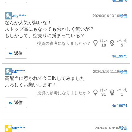
No.
19976
報告
wsy*****
2026/3/16 13:16
掲
なんか人気が無いな！
示
ストップ高にもなってもおかしく無いが？
板
もしかして、空売りに捕まっている？
記
はい
いいえ
投資の参考になりましたか？
事
18
5
返信
No.
19975
報告
3d7*****
2026/3/16 11:19
掲
高配当に惹かれて今日INしてみました
示
よろしくお願いします！
板
はい
いいえ
投資の参考になりましたか？
記
31
1
事
返信
No.
19974
報告
auc*****
2026/3/16 9:36
掲