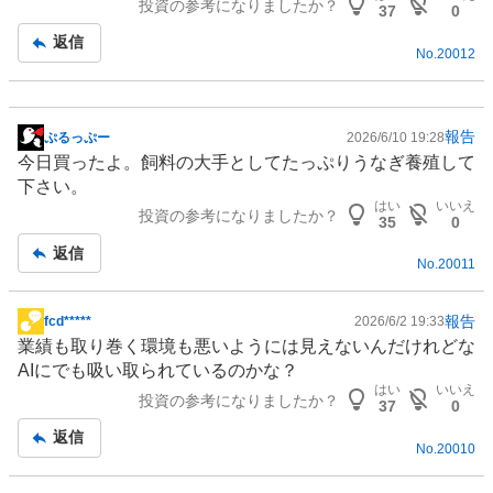
投資の参考になりましたか？
板
37
0
記
返信
No.
20012
事
報告
ぷるっぷー
2026/6/10 19:28
掲
今日買ったよ。
飼料
の大手としてたっぷりうなぎ養殖して
示
下さい。
板
はい
いいえ
投資の参考になりましたか？
記
35
0
事
返信
No.
20011
報告
fcd*****
2026/6/2 19:33
掲
業績も取り巻く
環境
も悪いようには見えないんだけれどな
示
AIにでも吸い取られているのかな？
板
はい
いいえ
投資の参考になりましたか？
記
37
0
事
返信
No.
20010