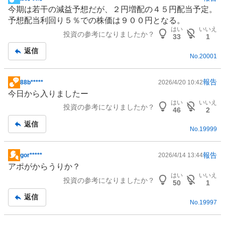
掲
今期は若干の減益予想だが、２円増配の４５円配当予定。
示
予想配当利回り５％での株価は９００円となる。
板
はい
いいえ
投資の参考になりましたか？
記
33
1
事
返信
No.
20001
報告
88b*****
2026/4/20 10:42
掲
今日から入りましたー
示
はい
いいえ
投資の参考になりましたか？
板
46
2
記
返信
No.
19999
事
報告
gor*****
2026/4/14 13:44
掲
アポがからうりか？
示
はい
いいえ
投資の参考になりましたか？
板
50
1
記
返信
No.
19997
事