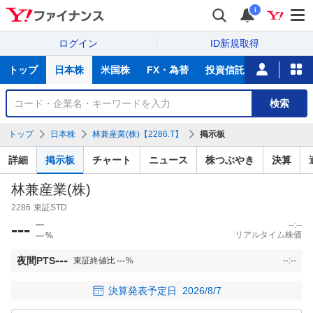
i
ログイン
ID新規取得
主
トップ
日本株
米国株
FX・為替
投資信託
ニュース
な
サ
銘
検索
ー
柄
ビ
を
トップ
日本株
林兼産業(株)【2286.T】
掲示板
ス
検
索
詳細
掲示板
チャート
ニュース
株つぶやき
決算
林兼産業(株)
2286
東証STD
---
---
--:--
リアルタイム株価
---
%
---
夜間PTS
東証終値比
---
%
--:--
決算発表予定日
2026/8/7