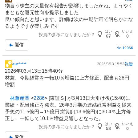
掲
物言う株主の大量保有報告が影響しましたかね、ようやく
示
まともな還元性向を提示しました
板
良い傾向だと思います、詳細は次の中期計画で明らかにな
記
るようですが楽しみです
事
はい
いいえ
投資の参考になりましたか？
67
0
返信
No.
19966
報告
auc*****
2026/3/13 15:53
掲
2026年03月13日15時40分
示
林兼、今期経常を一転10％増益に上方修正、配当も28円
板
増額
記
事
林兼産業
<
2286
> [東証Ｓ] が3月13日大引け後(15:40)に
業績・配当修正を発表。26年3月期の連結経常利益を従来
予想の11.5億円→15億円(前期は13.6億円)に30.4％上方修
正し、一転して10.1％増益見通しとなった。
はい
いいえ
投資の参考になりましたか？
58
0
返信