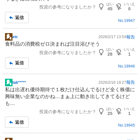
記
はい
いいえ
投資の参考になりましたか？
事
45
0
返信
No.
19947
報告
etc
2026/2/17 13:54
掲
食料品の消費税ゼロ決まれば注目浴びそう
示
はい
いいえ
投資の参考になりましたか？
板
28
1
記
返信
No.
19946
事
報告
tak*****
2026/2/16 19:27
掲
私は出遅れ優待期待で１枚だけ仕込んでるけど全く株価に
示
興味無い企業なのかね…まぁ上に動き出してきてるけど
板
も…
記
はい
いいえ
投資の参考になりましたか？
事
25
1
返信
No.
19945