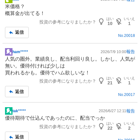
掲
米価格？
示
概算金が出てる！
板
はい
いいえ
投資の参考になりましたか？
記
10
1
事
返信
No.
20018
報告
ham*****
2026/7/9 10:00
掲
人気の圏外。業績良し、配当利回り良し。しかし、人気が
示
無い。優待付ければ少しは
板
買われるかも。優待でハム欲しいな！
記
はい
いいえ
投資の参考になりましたか？
事
21
1
返信
No.
20017
報告
tak*****
2026/6/27 12:11
掲
優待期待で仕込んであったのに、配当でっか
示
はい
いいえ
投資の参考になりましたか？
板
22
2
記
返信