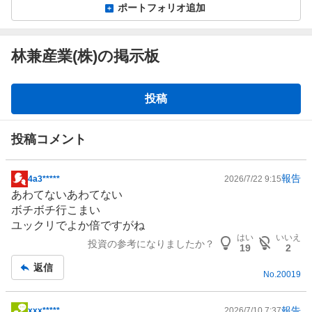
ポートフォリオ追加
林兼産業(株)の掲示板
掲
投稿
示
板
投稿コメント
報告
4a3*****
2026/7/22 9:15
掲
あわてないあわてない
示
ボチボチ行こまい
板
ユックリでよか倍ですがね
記
はい
いいえ
投資の参考になりましたか？
事
19
2
返信
No.
20019
報告
xxx*****
2026/7/10 7:37