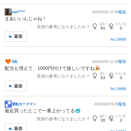
報告
san*****
2026/3/18 12:33
掲
まあいいんじゃね！
示
はい
いいえ
投資の参考になりましたか？
板
81
0
記
返信
No.
19989
事
報告
S氏
2026/3/18 12:20
掲
配当も増えて、1000円付けて嬉しいですね🎉
示
はい
いいえ
投資の参考になりましたか？
板
83
0
記
返信
No.
19988
事
報告
逆転カードマン
2026/3/18 9:25
掲
最近買ったとこで一番上がってる🥶
示
はい
いいえ
投資の参考になりましたか？
板
30
2
記
返信