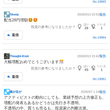
No.
19965
報告
Skoop
2026/3/13 15:51
掲
配当28円増額🤩🤩
示
はい
いいえ
投資の参考になりましたか？
板
28
1
記
返信
No.
19964
事
報告
Thought-Knot
2026/3/13 15:42
掲
大幅増配おめでとうございます🎊
示
はい
いいえ
投資の参考になりましたか？
板
45
1
記
返信
No.
19961
事
報告
眼が目が
2026/3/7 1:14
掲
アクティビストの動向にしても、業績予想の上方修正も、
示
増配の発表もあるかどうかは先行き不透明。
板
不透明の中、買うも売るも、投資家の判断次第。