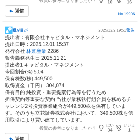
投資の参考になりましたか？
事
10
16
返信
No.
19906
報告
眼が目が
2025/12/2 19:51
掲
提出者：有限会社キャピタル・マネジメント
示
提出日時：2025.12.01 15:37
板
発行会社
林兼産業
2286
記
報告義務発生日 2025.11.21
事
提出者1 キャピタル・マネジメント
今回割合(%) 5.04
保有株数(株) 449,500
取得資金（千円） 304,074
保有目的 純投資・重要提案行為等を行うため
担保契約等重要な契約 当社が業務執行組合員を務めるチ
ャレンジ2号
投資事業
組合が449,500株を保有していま
す。そのうち立花証券株式会社において、349,500株を信
用取引により買い建てしています。
はい
いいえ
投資の参考になりましたか？
34
1
返信