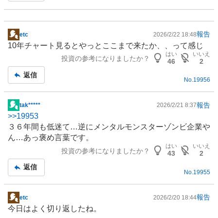
報告
etc
2026/2/22 18:48
掲
10年チャート見るとやっとここまで来たか、、って感じ
示
はい
いいえ
投資の参考になりましたか？
板
46
2
記
返信
No.
19956
事
報告
tak*****
2026/2/21 8:37
掲
>>
19953
示
３６年間も低迷て…逆にメンタルモンスターゾンビ企業や
板
ん…あっ褒め言葉です。
記
はい
いいえ
投資の参考になりましたか？
事
43
2
返信
No.
19955
報告
etc
2026/2/20 18:44
掲
今日はよく切り返したね。
示