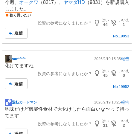
今週、
オークワ
（8217）、
ヤマダHD
（9831）を新規購入
しました。
強く買いたい
はい
いいえ
投資の参考になりましたか？
44
1
返信
No.
19953
報告
san*****
2026/2/19 15:35
掲
化けてますね
示
はい
いいえ
投資の参考になりましたか？
板
45
0
記
返信
No.
19952
事
報告
逆転カードマン
2026/2/19 13:25
掲
地味だけど機能性食材で大化けしたら面白いな〜って持っ
示
てます
板
はい
いいえ
投資の参考になりましたか？
記
31
2
事
返信