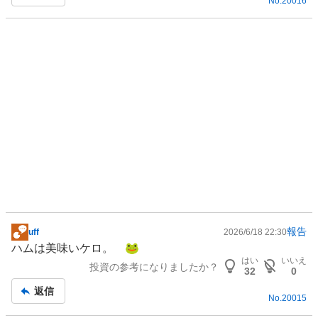
No.
20016
事
報告
uff
2026/6/18 22:30
掲
ハムは美味いケロ。 🐸️
示
はい
いいえ
投資の参考になりましたか？
板
32
0
記
返信
No.
20015
事