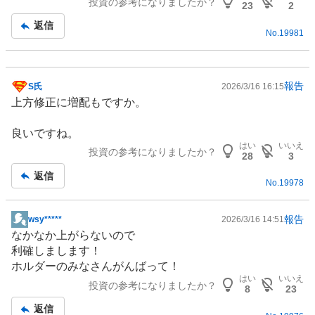
投資の参考になりましたか？
板
23
2
記
返信
No.
19981
事
報告
S氏
2026/3/16 16:15
掲
上方修正に増配もですか。
示
板
良いですね。
記
はい
いいえ
投資の参考になりましたか？
事
28
3
返信
No.
19978
報告
wsy*****
2026/3/16 14:51
掲
なかなか上がらないので
示
利確しまします！
板
ホルダーのみなさんがんばって！
記
はい
いいえ
投資の参考になりましたか？
事
8
23
返信