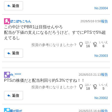
返信
No.
20004
報告
ぽこぽちこちん
2026/5/16 0:58
掲
この中計でPBR1は目指せんやろ
示
配当が下値の支えになるだろうけど、すでにPTSで5%超
板
えてるし
記
はい
いいえ
投資の参考になりましたか？
事
16
6
返信
No.
20003
報告
rh_*****
2026/5/15 21:13
掲
PTSの株価だと配当利回り約5.3%ですね！！
示
はい
いいえ
投資の参考になりましたか？
板
18
5
記
返信
No.
20002
事
報告
眼が目が
2026/5/15 16:44