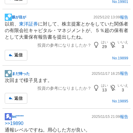
No.
19901
報告
眼が目が
2025/12/2 13:09
掲
以前、
東洋証券
に対して、株主提案とかをしていた関係者
示
の有限会社キャピタル・マネジメントが、５％超の保有者
板
として大量保有報告書を提出したね。
記
はい
いいえ
投資の参考になりましたか？
事
29
3
返信
No.
19899
報告
まだ待った
2025/11/17 16:25
掲
次回まで様子見ます。
示
はい
いいえ
投資の参考になりましたか？
板
13
3
記
返信
No.
19895
事
報告
tet*****
2025/11/15 21:09
掲
>>
19890
示
通報レベルですね。用心した方が良い。
板