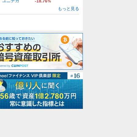
ユニチカ
-18.76
%
もっと見る