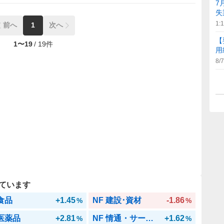
7
失
1:
前へ
1
次へ
【
1
〜
19
/
19
件
用
8/7
ています
 食品
+1.45
NF 建設･資材
-1.86
%
%
 医薬品
+2.81
NF 情通・サービス
+1.62
%
%