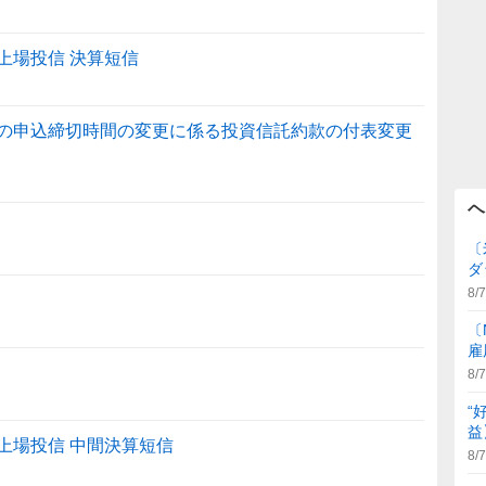
7）上場投信 決算短信
換の申込締切時間の変更に係る投資信託約款の付表変更
ヘ
〔
ダ
8/7
〔
雇
8/7
“
益
7）上場投信 中間決算短信
8/7