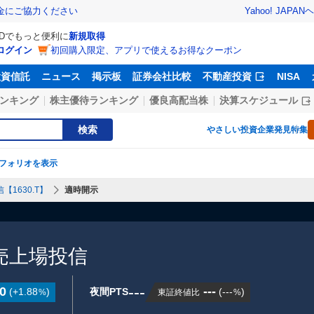
Yahoo! JAPAN
ヘ
金にご協力ください
IDでもっと便利に
新規取得
ログイン
初回購入限定、アプリで使えるお得なクーポン
投資信託
ニュース
掲示板
証券会社比較
不動産投資
NISA
ンキング
株主優待ランキング
優良高配当株
決算スケジュール
検索
やさしい投資
企業発見特集
フォリオを表示
信【1630.T】
適時開示
)小売上場投信
---
0
---
(
+1.88
)
夜間PTS
(
---
)
東証終値比
%
%