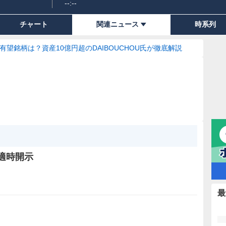
--:--
チャート
関連ニュース
時系列
の有望銘柄は？資産10億円超のDAIBOUCHOU氏が徹底解説
の適時開示
最