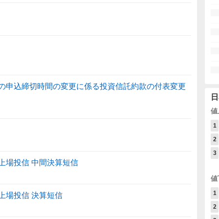
換の申込締切時間の変更に係る投資信託約款の付表変更
日
値
1
2
3
7）上場投信 中間決算短信
値
1
7）上場投信 決算短信
2