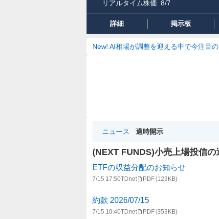
リアルタイム株価
8/7
詳細
掲示板
New! AI相場が調整を迎える中で今注目
ニュース
適時開示
(NEXT FUNDS)小売上場投信
適
ETFの収益分配のお知らせ
時
7/15 17:50
TDnet
PDF
(123KB)
開
示
約款 2026/07/15
情
7/15 10:40
TDnet
PDF
(353KB)