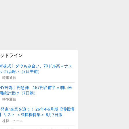
ッドライン
米株式〕ダウもみ合い、70ドル高＝ナス
ックは高い（7日午前）
時事通信
NY外為〕円急伸、157円台前半＝弱い米
用統計受け（7日朝）
時事通信
好発進”企業を追う！ 26年4-6月期【増収増
】リスト ＜成長株特集＞ 8月7日版
株探ニュース