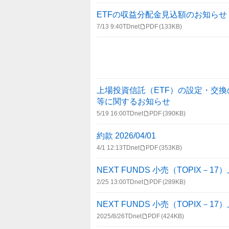
報
一
ETFの収益分配金見込額のお知らせ
覧
7/13 9:40
TDnet
PDF
(133KB)
上場投資信託（ETF）の設定・交
等に関するお知らせ
5/19 16:00
TDnet
PDF
(390KB)
約款 2026/04/01
4/1 12:13
TDnet
PDF
(353KB)
NEXT FUNDS 小売（TOPIX－1
2/25 13:00
TDnet
PDF
(289KB)
NEXT FUNDS 小売（TOPIX－1
2025/8/26
TDnet
PDF
(424KB)