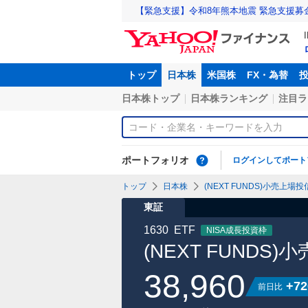
【緊急支援】令和8年熊本地震 緊急支援募
トップ
日本株
米国株
FX・為替
日本株トップ
日本株ランキング
注目ラ
ポートフォリオ
ログインしてポート
トップ
日本株
(NEXT FUNDS)小売上場投
東証
1630
ETF
NISA成長投資枠
(NEXT FUNDS
38,960
+72
前日比