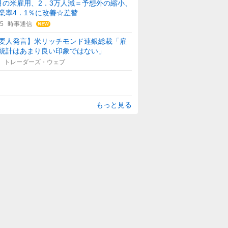
月の米雇用、2．3万人減＝予想外の縮小、
業率4．1％に改善☆差替
15
時事通信
要人発言】米リッチモンド連銀総裁「雇
統計はあまり良い印象ではない」
トレーダーズ・ウェブ
もっと見る