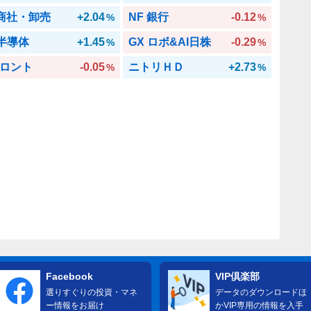
 商社・卸売
+2.04
NF 銀行
-0.12
%
%
 半導体
+1.45
GX ロボ&AI日株
-0.29
%
%
ロント
-0.05
ニトリＨＤ
+2.73
%
%
Facebook
VIP倶楽部
選りすぐりの投資・マネ
データのダウンロードほ
ー情報をお届け
かVIP専用の情報を入手