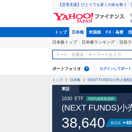
【災害支援】ひとりでも多くの命を救う「
トップ
日本株
米国株
FX・為替
日本株トップ
日本株ランキング
注目ラ
ポートフォリオ
ログインしてポート
トップ
日本株
(NEXT FUNDS)小売上場投
東証
1630
ETF
NISA成長投資枠
(NEXT FUNDS
38,640
+40
前日比