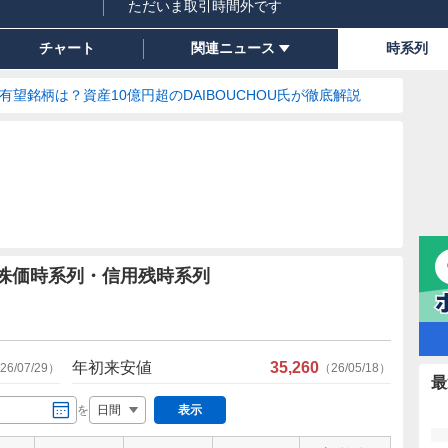
ただいま取引時間外です
チャート
関連ニュース
時系列
の有望銘柄は？資産10億円超のDAIBOUCHOU氏が徹底解説
信の株価時系列・信用残時系列
年初来安値
35,260
26/07/29
）
（
26/05/18
）
最
を
表示