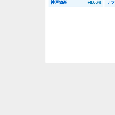
神戸物産
+0.66
Ｊフ
%