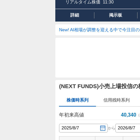
リアルタイム株価
11:30
詳細
掲示板
New! AI相場が調整を迎える中で今注目
株
(NEXT FUNDS)小売上場投
価
時
株価時系列
信用残時系列
系
列
年初来高値
40,340
（
2025
/
8
/
7
2026
/
8
/
7
から