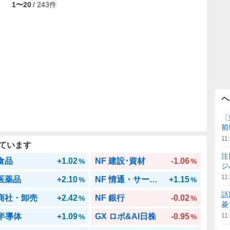
1
〜
20
/
243
件
ヘ
〔
前
11
ています
注
 食品
+1.02
NF 建設･資材
-1.06
%
%
ジ
11
 医薬品
+2.10
NF 情通・サービス
+1.15
%
%
話
 商社・卸売
+2.42
NF 銀行
-0.02
%
%
菱
 半導体
+1.09
GX ロボ&AI日株
-0.95
11
%
%