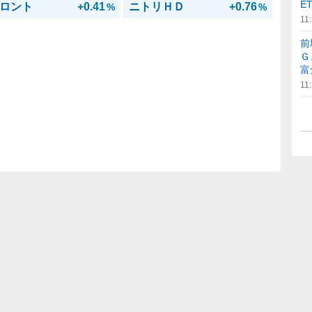
E
ロント
+0.41
ニトリＨＤ
+0.76
%
%
11
前
Ｇ
富
11