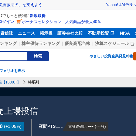
Yahoo! JAPAN
ヘ
災害救助犬」を支えよう
IDでもっと便利に
新規取得
ログイン
ボーナスセレクション 人気商品が最大40％
投資信託
ニュース
掲示板
証券会社比較
不動産投資
NISA
ンキング
株主優待ランキング
優良高配当株
決算スケジュール
検索
やさしい投資
企業発見特集
フォリオを表示
信【1630.T】
時系列
)小売上場投信
---
0
---
(
+1.05
)
夜間PTS
(
---
)
東証終値比
%
%