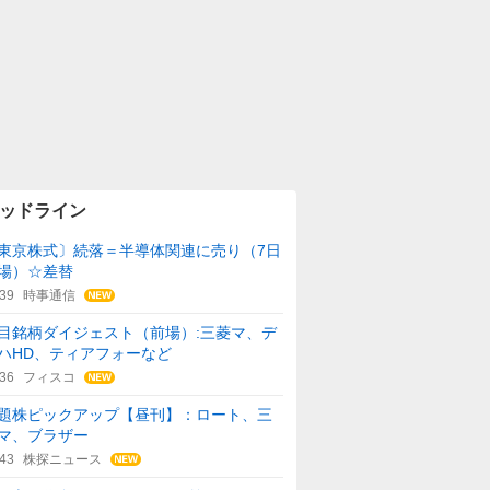
ッドライン
東京株式〕続落＝半導体関連に売り（7日
場）☆差替
:39
時事通信
目銘柄ダイジェスト（前場）:三菱マ、デ
ハHD、ティアフォーなど
:36
フィスコ
題株ピックアップ【昼刊】：ロート、三
マ、ブラザー
:43
株探ニュース