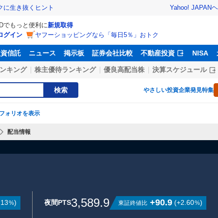
Yahoo! JAPAN
ヘ
トクに生き抜くヒント
IDでもっと便利に
新規取得
ログイン
ヤフーショッピングなら「毎日5％」おトク
投資信託
ニュース
掲示板
証券会社比較
不動産投資
NISA
ンキング
株主優待ランキング
優良高配当株
決算スケジュール
検索
やさしい投資
企業発見特集
フォリオを表示
配当情報
3,589.9
+90.9
.13
)
夜間PTS
(
+2.60
)
東証終値比
%
%