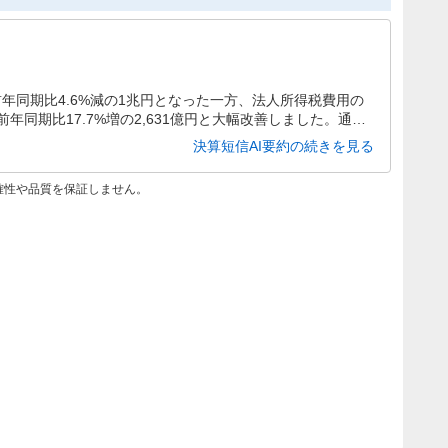
前年同期比4.6%減の1兆円となった一方、法人所得税費用の
同期比17.7%増の2,631億円と大幅改善しました。通期
益は前期比29.5%増の5,100億円が見込まれています。
決算短信AI要約の続きを見る
確性や品質を保証しません。