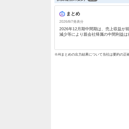
まとめ
2026/8/7
発表分
2026年12月期中間期は、売上収益が
減少等により親会社帰属の中間利益は前年
予想も上方修正され、親会社帰属の当期利
AIまとめの出力結果について当社は要約の正