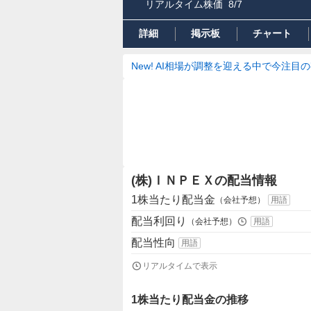
リアルタイム株価
8/7
詳細
掲示板
チャート
New! AI相場が調整を迎える中で今注目
(株)ＩＮＰＥＸの配当情報
1株当たり配当金
（会社予想）
用語
配当利回り
（会社予想）
用語
配当性向
用語
リアルタイムで表示
1株当たり配当金の推移