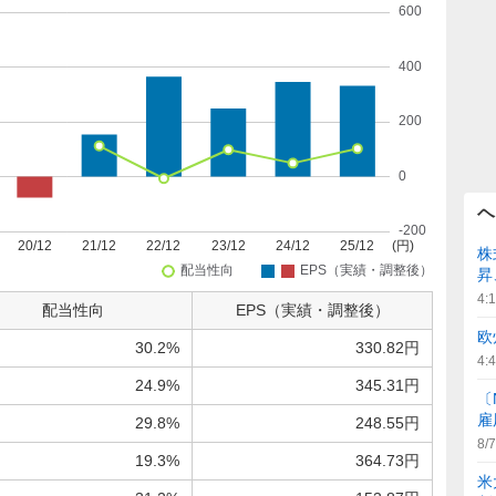
ヘ
株
昇
4:
配当性向
EPS（実績・調整後）
欧
30.2%
330.82円
4:
24.9%
345.31円
〔
雇
29.8%
248.55円
8/7
19.3%
364.73円
米