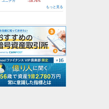
ユニチカ
-18.76
%
もっと見る