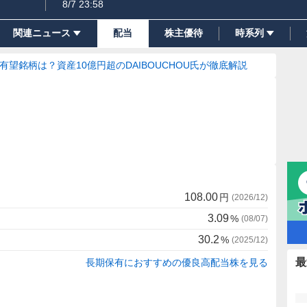
8/7 23:58
関連ニュース
配当
株主優待
時系列
の有望銘柄は？資産10億円超のDAIBOUCHOU氏が徹底解説
108.00
円
(
2026/12
)
3.09
%
(
08/07
)
30.2
%
(
2025/12
)
最
長期保有におすすめの優良高配当株を見る