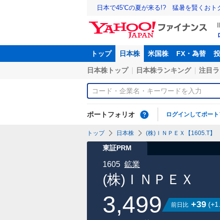
日本で45℃の夏が来る!? 猛暑を賢くお
トップ
日本株
米国株
FX・為替
日本株トップ
日本株ランキング
注目ラ
ポートフォリオ
ログインしてポート
トップ
日本株
(株)ＩＮＰＥＸ【1605.T】
東証PRM
1605
鉱業
(株)ＩＮＰＥＸ
3,499
+39
(
+1
前日比