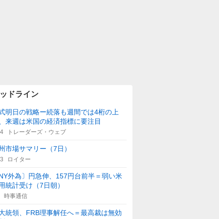
ッドライン
式明日の戦略ー続落も週間では4桁の上
、来週は米国の経済指標に要注目
14
トレーダーズ・ウェブ
州市場サマリー（7日）
43
ロイター
NY外為〕円急伸、157円台前半＝弱い米
用統計受け（7日朝）
時事通信
大統領、FRB理事解任へ＝最高裁は無効