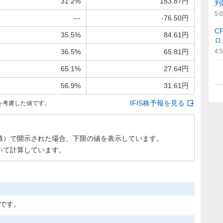
31.2%
153.87円
判
5:
---
-76.50円
C
35.5%
84.61円
ロ
36.5%
65.81円
4:
65.1%
27.64円
56.9%
31.61円
IFIS株予報を見る
を考慮した値です。
値）で開示された場合、下限の値を表示しています。
いて計算しています。
定です。