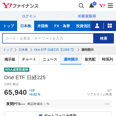
i
ログイン
ID新規取得
主
トップ
日本株
米国株
FX・為替
投資信託
ニュース
な
サ
銘
検索
ー
柄
ビ
を
トップ
日本株
One ETF 日経225【1369.T】
適時開示
ス
検
索
掲示板
チャート
ニュース
適時開示
板気配
時系列
NISA成長投資枠
One ETF 日経225
1369
東証
65,940
+10
8/7
リアルタイム株価
+0.02
%
---
夜間PTS
東証終値比
---
%
--:--
ポートフォリオ追加