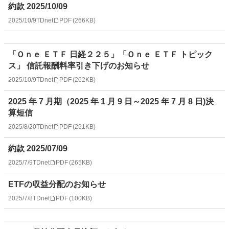
約款 2025/10/09
2025/10/9
TDnet
PDF
(
266KB
)
「Ｏｎｅ ＥＴＦ 日経２２５」「Ｏｎｅ ＥＴＦ トピック
ス」 信託報酬料率引き下げのお知らせ
2025/10/9
TDnet
PDF
(
262KB
)
2025 年 7 月期（2025 年 1 月 9 日～2025 年 7 月 8 日)決
算短信
2025/8/20
TDnet
PDF
(
291KB
)
約款 2025/07/09
2025/7/9
TDnet
PDF
(
265KB
)
ETFの収益分配のお知らせ
2025/7/8
TDnet
PDF
(
100KB
)