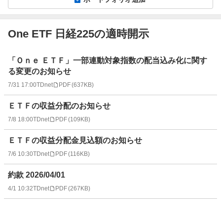
One ETF 日経225の適時開示
適
「Ｏｎｅ ＥＴＦ」一部連動対象指数の配当込み化に関す
時
る変更のお知らせ
開
7/31 17:00
TDnet
PDF
(
637KB
)
示
情
ＥＴＦの収益分配のお知らせ
報
一
7/8 18:00
TDnet
PDF
(
109KB
)
覧
ＥＴＦの収益分配金見込額のお知らせ
7/6 10:30
TDnet
PDF
(
116KB
)
約款 2026/04/01
4/1 10:32
TDnet
PDF
(
267KB
)