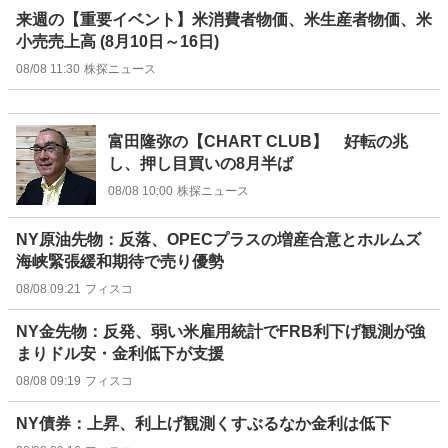
来週の【重要イベント】米消費者物価、米生産者物価、米
小売売上高 (8月10日～16日)
08/08 11:30
株探ニュース
富田隆弥の【CHART CLUB】 好転の兆
し、押し目買いの8月半ば
08/08 10:00
株探ニュース
NY原油先物：反落、OPECプラスの増産合意とホルムズ
海峡緊張緩和期待で売り優勢
08/08 09:21
フィスコ
NY金先物：反発、弱い米雇用統計でFRB利下げ観測が強
まりドル安・金利低下が支援
08/08 09:19
フィスコ
NY債券：上昇、利上げ観測くすぶるなか金利は低下