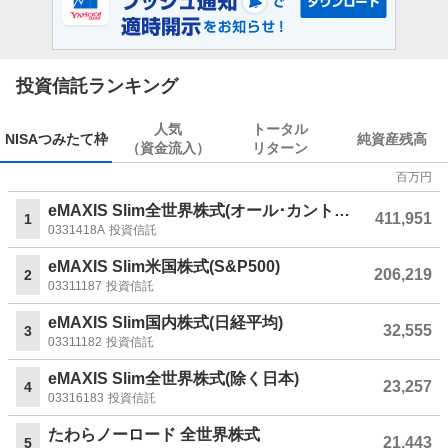
投資信託ランキング
人気
トータル
NISA
つみたて枠
純資産残高
（資金流入）
リターン
百万円
eMAXIS Slim全世界株式(オール･カントリー)
411,951
1
0331418A
投資信託
eMAXIS Slim米国株式(S&P500)
206,219
2
03311187
投資信託
eMAXIS Slim国内株式(日経平均)
32,555
3
03311182
投資信託
eMAXIS Slim全世界株式(除く日本)
23,257
4
03316183
投資信託
たわらノーロード 全世界株式
21,443
5