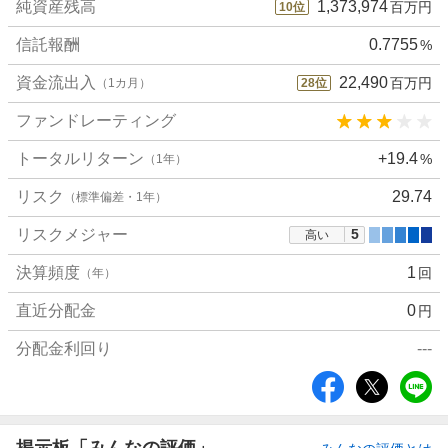
純資産残高
1,373,974
百万円
10
位
細
値
信託報酬
0.7755
%
資金流出入
22,490
百万円
（1カ月）
28
位
ファンドレーティング
トータルリターン
+19.4
%
（1年）
リスク
29.74
（標準偏差・1年）
リスクメジャー
5
高い
決算頻度
1
回
（年）
直近分配金
0
円
分配金利回り
---
シ
ェ
ア
掲示板「みんなの評価」