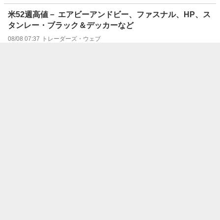
米52週高値－ エアビーアンドビー、ファスナル、HP、ス
タンレー・ブラック＆デッカーなど
08/08 07:37
トレーダーズ・ウェブ
米52週安値－トレード・デスク
08/08 07:37
トレーダーズ・ウェブ
米個別株ランキング －値上がりトップはエアビーアンド
ビー 値下がりワーストはトレード・デスク
08/08 07:37
トレーダーズ・ウェブ
NY市場概況－ダウ 151.83ドル高 雇用統計の減速で金利
低下が追い風
08/08 07:25
トレーダーズ・ウェブ
ADR主要銘柄（日本）－ＳＭＣ、住友鉱山が上昇、セコ
ム、ＫＤＤＩが下落