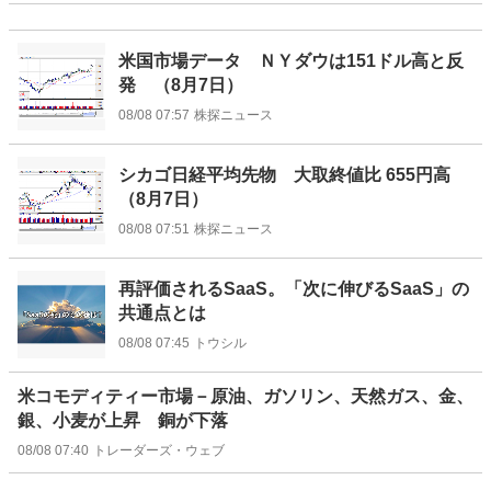
米国市場データ ＮＹダウは151ドル高と反
発 （8月7日）
08/08 07:57
株探ニュース
シカゴ日経平均先物 大取終値比 655円高
（8月7日）
08/08 07:51
株探ニュース
再評価されるSaaS。「次に伸びるSaaS」の
共通点とは
08/08 07:45
トウシル
米コモディティー市場－原油、ガソリン、天然ガス、金、
銀、小麦が上昇 銅が下落
08/08 07:40
トレーダーズ・ウェブ