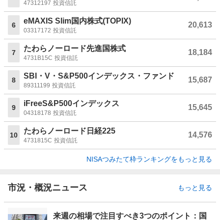
47312197
投資信託
eMAXIS Slim国内株式(TOPIX)
20,613
6
03317172
投資信託
たわらノーロード先進国株式
18,184
7
4731B15C
投資信託
SBI・V・S&P500インデックス・ファンド
15,687
8
89311199
投資信託
iFreeS&P500インデックス
15,645
9
04318178
投資信託
たわらノーロード日経225
14,576
10
4731815C
投資信託
NISAつみたて枠ランキングをもっと見る
市況・概況ニュース
もっと見る
来週の相場で注目すべき3つのポイント：国