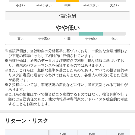
売
小さい
やや小さい
中間
やや大きい
大きい
り
た
信託報酬
い
やや低い
0
%
高い
やや高い
中間
やや低い
低い
当該評価は、当社独自の分析基準に基づいており、一般的な金融指標およ
び市場の標準に照らして相対的に評価されています。
当該評価は、過去のデータおよび現時点で利用可能な情報に基づいてお
り、将来のパフォーマンスを保証するものではありません。
また、これらは一般的な基準を基にしたものであり、すべての投資目的や
リスク許容度に適合するわけではありません。各個人の状況に応じた注意
が必要です。
各指標については、市場状況の変化などに伴い、適宜更新される可能性が
あります。
これらの情報はすべて投資助言を意図するものではなく、投資判断を行う
際には自己責任のもと、他の情報源や専門家のアドバイスを総合的に考慮
することをお勧めします。
リターン・リスク
1年
3年
5年