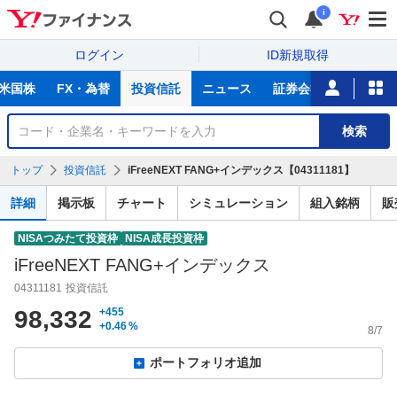
i
ログイン
ID新規取得
主
米国株
FX・為替
投資信託
ニュース
証券会社比較
NIS
な
サ
銘
検索
ー
柄
ビ
を
トップ
投資信託
iFreeNEXT FANG+インデックス【04311181】
ス
検
索
詳細
掲示板
チャート
シミュレーション
組入銘柄
販
NISAつみたて投資枠
NISA成長投資枠
iFreeNEXT FANG+インデックス
04311181
投資信託
98,332
+455
+0.46
%
8/7
ポートフォリオ追加