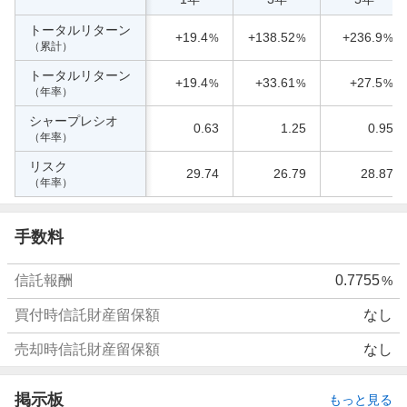
トータルリターン
+19.4
+138.52
+236.9
%
%
%
（累計）
トータルリターン
+19.4
+33.61
+27.5
%
%
%
（年率）
シャープレシオ
0.63
1.25
0.95
（年率）
リスク
29.74
26.79
28.87
（年率）
手数料
信託報酬
0.7755
%
買付時信託財産留保額
なし
売却時信託財産留保額
なし
掲示板
もっと見る