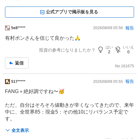
公式アプリで掲示板を見る
掲
報告
5e8*****
2026/08/09 05:56
示
有村ポンさんを信じて良かった🙏
板
はい
いいえ
記
投資の参考になりましたか？
2
0
事
返信
No.
161675
掲
報告
517*****
2026/08/09 05:55
示
FANG＋絶好調ですね〜🥳
板
記
ただ、自分はそろそろ値動きが辛くなってきたので、来年
事
中に、全世界85：現金5：その他10にリバランス予定で
す。
全文表示
FANG＋やAI関連はまだまだ伸びると思いますが、ボラが