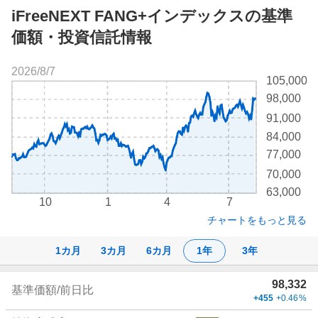
iFreeNEXT FANG+インデックスの基準
価額・投資信託情報
2026/8/7
株
105,000
価
98,000
チ
91,000
ャ
ー
84,000
ト
77,000
70,000
63,000
10
1
4
7
チャートをもっと見る
1カ月
3カ月
6カ月
1年
3年
株
98,332
基準価額/前日比
価
+455
+0.46
%
詳