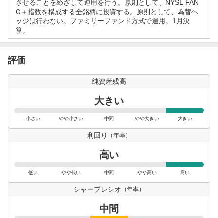
させることをめざして運用を行う。原則として、NYSE FAN
、
G＋指数を構成する全銘柄に投資する。原則として、為替ヘ
様
ッジは行わない。ファミリーファンド方式で運用。1月決
子
算。
見
1
評価
0
.
純資産残高
6
4
大きい
%
、
小さい
やや小さい
中間
やや大きい
大きい
売
利回り
（年率）
り
た
高い
い
0
低い
やや低い
中間
やや高い
高い
%
シャープレシオ
、
（年率）
強
中間
く