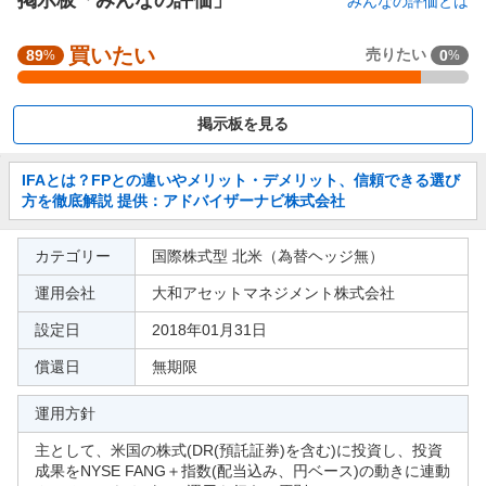
みんなの評価とは
強
買いたい
売りたい
89
0
%
%
く
買
い
掲示板を見る
た
い
お
IFAとは？FPとの違いやメリット・デメリット、信頼できる選び
8
知
方を徹底解説 提供：アドバイザーナビ株式会社
9
ら
.
せ
参
カテゴリー
国際株式型 北米（為替ヘッジ無）
3
考
6
運用会社
大和アセットマネジメント株式会社
情
%
報
設定日
2018年01月31日
、
買
償還日
無期限
い
た
運用方針
い
主として、米国の株式(DR(預託証券)を含む)に投資し、投資
0
成果をNYSE FANG＋指数(配当込み、円ベース)の動きに連動
%