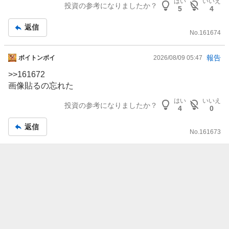
大きくて平穏な生活が送れません😂
はい
いいえ
投資の参考になりましたか？
5
4
返信
No.
161674
掲
報告
ボイトンボイ
2026/08/09 05:47
示
>>161672
板
画像貼るの忘れた
記
はい
いいえ
事
投資の参考になりましたか？
4
0
返信
No.
161673