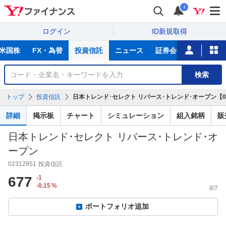
i
ログイン
ID新規取得
主
米国株
FX・為替
投資信託
ニュース
証券会社比較
NIS
な
サ
銘
検索
ー
柄
ビ
を
トップ
投資信託
日本トレンド･セレクト リバース･トレンド･オープン【02
ス
検
索
詳細
掲示板
チャート
シミュレーション
組入銘柄
販
日本トレンド･セレクト リバース･トレンド･オ
ープン
02312951
投資信託
677
-1
-0.15
%
8/7
ポートフォリオ追加