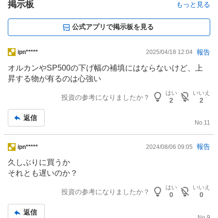
掲示板
もっと見る
公式アプリで掲示板を見る
掲
報告
ipn*****
2025/04/18 12:04
示
オルカンやSP500の下げ幅の補填にはならないけど、上
板
昇する物が有るのは心強い
記
はい
いいえ
事
投資の参考になりましたか？
2
2
返信
No.
11
掲
報告
ipn*****
2024/08/06 09:05
示
久しぶりに買うか
板
それとも遅いのか？
記
はい
いいえ
事
投資の参考になりましたか？
0
0
返信
No.
9