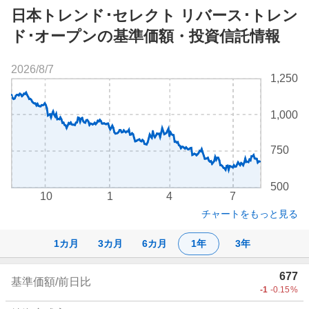
日本トレンド･セレクト リバース･トレン
ド･オープンの基準価額・投資信託情報
2026/8/7
株
1,250
価
チ
1,000
ャ
ー
ト
750
500
10
1
4
7
チャートをもっと見る
1カ月
3カ月
6カ月
1年
3年
株
677
基準価額/前日比
価
-1
-0.15
%
詳