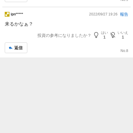
掲
報告
ipn*****
2022/09/27 19:26
示
来るかなぁ？
板
はい
いいえ
記
投資の参考になりましたか？
1
1
事
返信
No.
8