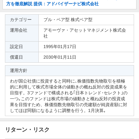
知
方を徹底解説 提供：アドバイザーナビ株式会社
ら
せ
参
カテゴリー
ブル・ベア型 株式ベア型
考
運用会社
アモーヴァ・アセットマネジメント株式会
情
社
報
設定日
1995年01月17日
償還日
2030年01月11日
運用方針
わが国公社債に投資すると同時に､株価指数先物取引を積極
的に利用して株式市場全体の値動きの概ね反対の投資成果を
目指す。3ファンドで構成される｢日本トレンド･セレクト｣の
一つ｡このファンドは株式市場の値動きと概ね反対の投資成
果を目指すため、株価指数先物取引の売建額が純資産額に対
してほぼ同額になるように調整を行う。1月決算｡
リターン・リスク