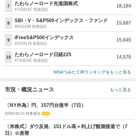
たわらノーロード先進国株式
18,184
7
4731B15C
投資信託
SBI・V・S&P500インデックス・ファンド
15,687
8
89311199
投資信託
iFreeS&P500インデックス
15,645
9
04318178
投資信託
たわらノーロード日経225
14,576
10
4731815C
投資信託
NISAつみたて枠ランキングをもっと見る
市況・概況ニュース
もっと見る
〔NY外為〕円、157円台後半（7日）
08/08 06:23
時事通信
〔米株式〕ダウ反発、151ドル高＝利上げ観測後退で（7
日）☆差替