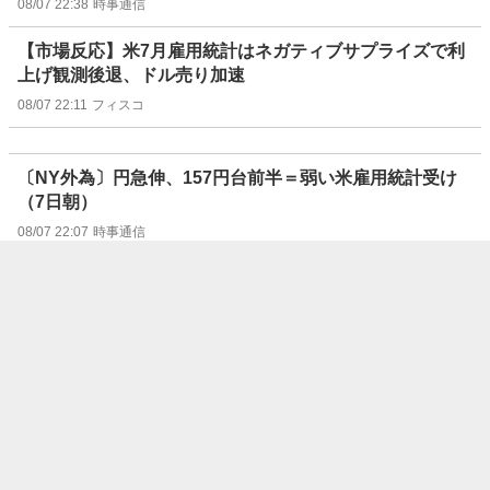
08/07 22:38
時事通信
【市場反応】米7月雇用統計はネガティブサプライズで利
上げ観測後退、ドル売り加速
08/07 22:11
フィスコ
〔NY外為〕円急伸、157円台前半＝弱い米雇用統計受け
（7日朝）
08/07 22:07
時事通信
【速報】ドル・円156.68円まで、米利上げ観測後退で
08/07 22:01
フィスコ
【速報】米2年債利回り4.2％⇒4.15％、米雇用統計のネガ
ティブサプライズ
08/07 22:00
フィスコ
【速報】ドル・円157.60円、ドル売り、米雇用統計ネガ
ティブサプライズ