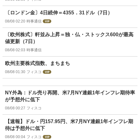
〔ロンドン金〕4日続伸＝4355．31ドル（7日）
08/08 02:20
時事通信
〔欧州株式〕軒並み上昇＝独・仏・ストックス600が最高
値更新（7日）
08/08 02:03
時事通信
欧州主要株式指数、まちまち
08/08 01:30
フィスコ
NY外為：ドル売り再開、米7月NY連銀1年インフレ期待率
が予想外に低下
08/08 00:27
フィスコ
【速報】ドル・円157.95円、米7月NY連銀1年インフレ期
待は予想外に低下
08/08 00:04
フィスコ