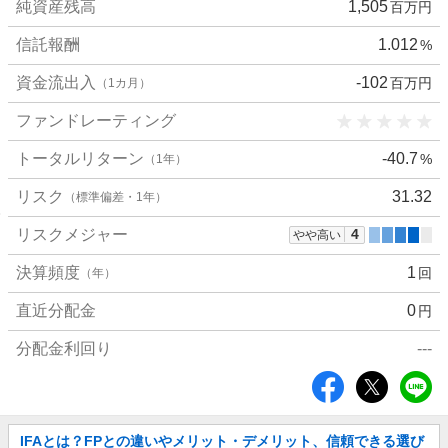
純資産残高
1,505
百万円
細
値
信託報酬
1.012
%
資金流出入
-102
百万円
（1カ月）
ファンドレーティング
トータルリターン
-40.7
%
（1年）
リスク
31.32
（標準偏差・1年）
リスクメジャー
4
やや高い
決算頻度
1
回
（年）
直近分配金
0
円
分配金利回り
---
シ
ェ
ア
お
IFAとは？FPとの違いやメリット・デメリット、信頼できる選び