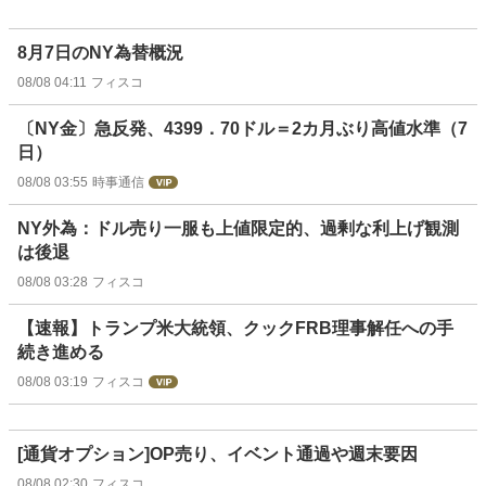
8月7日のNY為替概況
08/08 04:11
フィスコ
〔NY金〕急反発、4399．70ドル＝2カ月ぶり高値水準（7
日）
08/08 03:55
時事通信
NY外為：ドル売り一服も上値限定的、過剰な利上げ観測
は後退
08/08 03:28
フィスコ
【速報】トランプ米大統領、クックFRB理事解任への手
続き進める
08/08 03:19
フィスコ
[通貨オプション]OP売り、イベント通過や週末要因
08/08 02:30
フィスコ