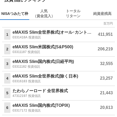
人気
トータル
NISA
つみたて枠
純資産残高
（資金流入）
リターン
百万円
eMAXIS Slim全世界株式(オール･カントリー)
411,951
1
0331418A
投資信託
eMAXIS Slim米国株式(S&P500)
206,219
2
03311187
投資信託
eMAXIS Slim国内株式(日経平均)
32,555
3
03311182
投資信託
eMAXIS Slim全世界株式(除く日本)
23,257
4
03316183
投資信託
たわらノーロード 全世界株式
21,443
5
47312197
投資信託
eMAXIS Slim国内株式(TOPIX)
20,613
6
03317172
投資信託