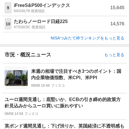
iFreeS&P500インデックス
15,645
9
04318178
投資信託
たわらノーロード日経225
14,576
10
4731815C
投資信託
NISAつみたて枠ランキングをもっと見る
市況・概況ニュース
もっと見る
来週の相場で注目すべき3つのポイント：国
内企業物価指数、米CPI、米PPI
08/08 16:46
フィスコ
ユーロ週間見通し：底堅いか、ECBの引き締め的政策方
針見込みからユーロ買いに振れやすい
08/08 14:56
フィスコ
英ポンド週間見通し：下げ渋りか、英国経済に不透明感も