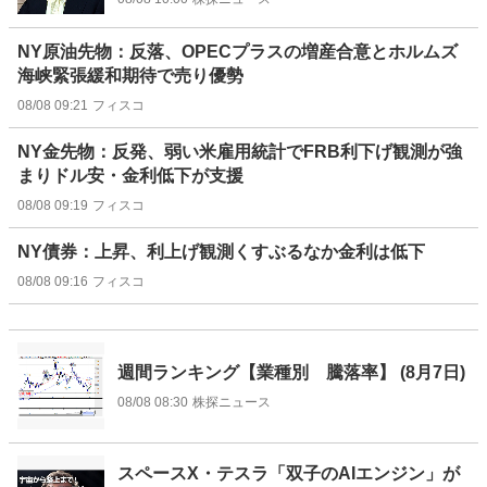
NY原油先物：反落、OPECプラスの増産合意とホルムズ
海峡緊張緩和期待で売り優勢
08/08 09:21
フィスコ
NY金先物：反発、弱い米雇用統計でFRB利下げ観測が強
まりドル安・金利低下が支援
08/08 09:19
フィスコ
NY債券：上昇、利上げ観測くすぶるなか金利は低下
08/08 09:16
フィスコ
週間ランキング【業種別 騰落率】 (8月7日)
08/08 08:30
株探ニュース
スペースX・テスラ「双子のAIエンジン」が