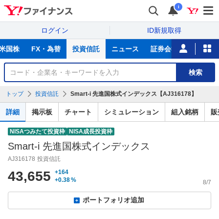
i
ログイン
ID新規取得
主
米国株
FX・為替
投資信託
ニュース
証券会社比較
NIS
な
サ
銘
検索
ー
柄
ビ
を
トップ
投資信託
Smart-i 先進国株式インデックス【AJ316178】
ス
検
索
詳細
掲示板
チャート
シミュレーション
組入銘柄
販
NISAつみたて投資枠
NISA成長投資枠
Smart-i 先進国株式インデックス
AJ316178
投資信託
43,655
+164
+0.38
%
8/7
ポートフォリオ追加