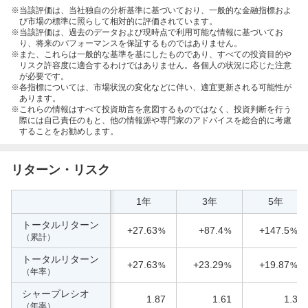
当該評価は、当社独自の分析基準に基づいており、一般的な金融指標およ
び市場の標準に照らして相対的に評価されています。
当該評価は、過去のデータおよび現時点で利用可能な情報に基づいてお
り、将来のパフォーマンスを保証するものではありません。
また、これらは一般的な基準を基にしたものであり、すべての投資目的や
リスク許容度に適合するわけではありません。各個人の状況に応じた注意
が必要です。
各指標については、市場状況の変化などに伴い、適宜更新される可能性が
あります。
これらの情報はすべて投資助言を意図するものではなく、投資判断を行う
際には自己責任のもと、他の情報源や専門家のアドバイスを総合的に考慮
することをお勧めします。
リターン・リスク
1年
3年
5年
トータルリターン
+27.63
+87.4
+147.5
%
%
%
（累計）
トータルリターン
+27.63
+23.29
+19.87
%
%
%
（年率）
シャープレシオ
1.87
1.61
1.3
（年率）