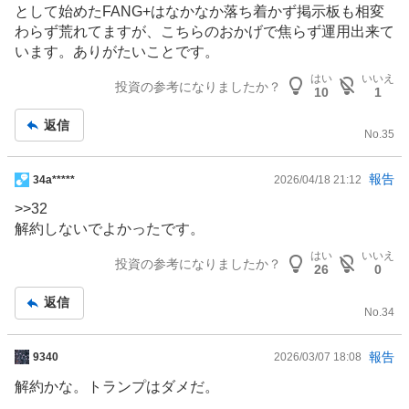
記
として始めたFANG+はなかなか落ち着かず掲示板も相変
事
わらず荒れてますが、こちらのおかげで焦らず運用出来て
います。ありがたいことです。
はい
いいえ
投資の参考になりましたか？
10
1
返信
No.
35
掲
報告
34a*****
2026/04/18 21:12
示
>>32
板
解約しないでよかったです。
記
はい
いいえ
事
投資の参考になりましたか？
26
0
返信
No.
34
掲
報告
9340
2026/03/07 18:08
示
解約かな。トランプはダメだ。
板