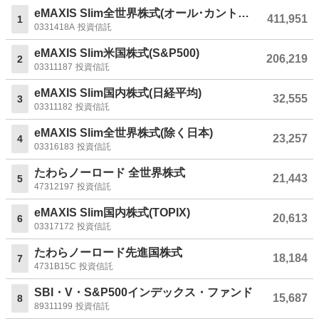
eMAXIS Slim全世界株式(オール･カントリー)
411,951
1
0331418A
投資信託
eMAXIS Slim米国株式(S&P500)
206,219
2
03311187
投資信託
eMAXIS Slim国内株式(日経平均)
32,555
3
03311182
投資信託
eMAXIS Slim全世界株式(除く日本)
23,257
4
03316183
投資信託
たわらノーロード 全世界株式
21,443
5
47312197
投資信託
eMAXIS Slim国内株式(TOPIX)
20,613
6
03317172
投資信託
たわらノーロード先進国株式
18,184
7
4731B15C
投資信託
SBI・V・S&P500インデックス・ファンド
15,687
8
89311199
投資信託