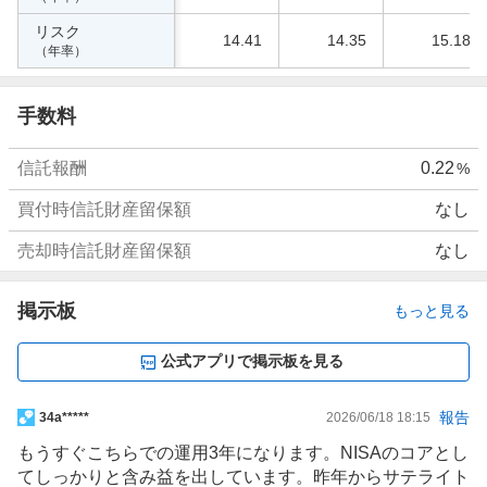
リスク
14.41
14.35
15.18
（年率）
手数料
信託報酬
0.22
%
買付時信託財産留保額
なし
売却時信託財産留保額
なし
掲示板
もっと見る
公式アプリで掲示板を見る
掲
報告
34a*****
2026/06/18 18:15
示
もうすぐこちらでの運用3年になります。
NISA
のコアとし
板
てしっかりと含み益を出しています。昨年からサテライト