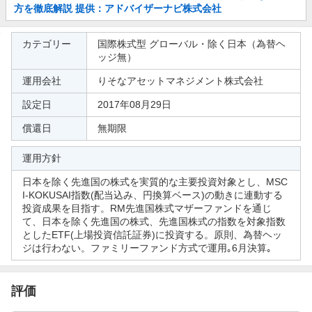
知
方を徹底解説 提供：アドバイザーナビ株式会社
ら
せ
参
カテゴリー
国際株式型 グローバル・除く日本（為替ヘ
考
ッジ無）
情
運用会社
りそなアセットマネジメント株式会社
報
設定日
2017年08月29日
償還日
無期限
運用方針
日本を除く先進国の株式を実質的な主要投資対象とし、MSC
I-KOKUSAI指数(配当込み、円換算ベース)の動きに連動する
投資成果を目指す。RM先進国株式マザーファンドを通じ
て、日本を除く先進国の株式、先進国株式の指数を対象指数
としたETF(上場投資信託証券)に投資する。原則、為替ヘッ
ジは行わない。ファミリーファンド方式で運用｡6月決算｡
評価