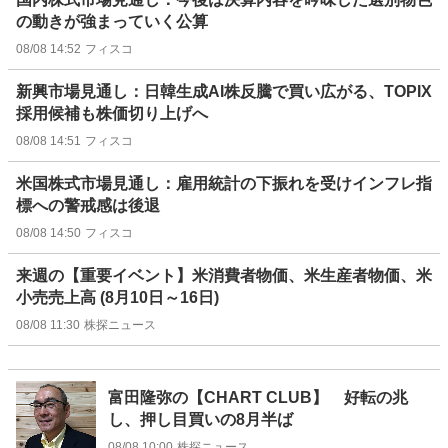
の動きが強まっていく公算
08/08 14:52
フィスコ
新興市場見通し：日韓生成AI株反騰で買い広がる、TOPIX
採用候補も株価切り上げへ
08/08 14:51
フィスコ
米国株式市場見通し：雇用統計の下振れを受けインフレ指
標への警戒感は後退
08/08 14:50
フィスコ
来週の【重要イベント】米消費者物価、米生産者物価、米
小売売上高 (8月10日～16日)
08/08 11:30
株探ニュース
富田隆弥の【CHART CLUB】 好転の兆
し、押し目買いの8月半ば
08/08 10:00
株探ニュース