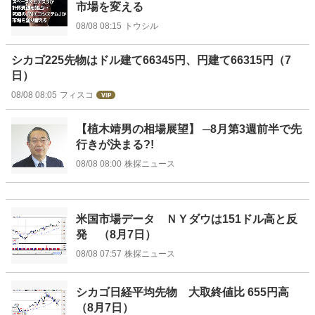
市場を変える
08/08 08:15
トウシル
シカゴ225先物はドル建て66345円、円建て66315円（7
日）
08/08 08:05
フィスコ
【植木靖男の相場展望】 ─8月第3週前半で先
行きが決まる?!
08/08 08:00
株探ニュース
米国市場データ ＮＹダウは151ドル高と反
発 （8月7日）
08/08 07:57
株探ニュース
シカゴ日経平均先物 大取終値比 655円高
（8月7日）