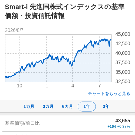
Smart-i 先進国株式インデックスの基準
価額・投資信託情報
2026/8/7
株
45,000
価
42,500
チ
ャ
40,000
ー
37,500
ト
35,000
32,500
10
1
4
7
チャートをもっと見る
1カ月
3カ月
6カ月
1年
3年
株
43,655
基準価額/前日比
価
+164
+0.38
%
詳