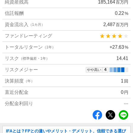
純資産残高
185,164
百万円
細
値
信託報酬
0.22
%
資金流出入
2,487
百万円
（1カ月）
ファンドレーティング
トータルリターン
+27.63
%
（1年）
リスク
14.41
（標準偏差・1年）
リスクメジャー
4
やや高い
決算頻度
1
回
（年）
直近分配金
0
円
分配金利回り
---
シ
ェ
ア
お
IFAとは？FPとの違いやメリット・デメリット、信頼できる選び