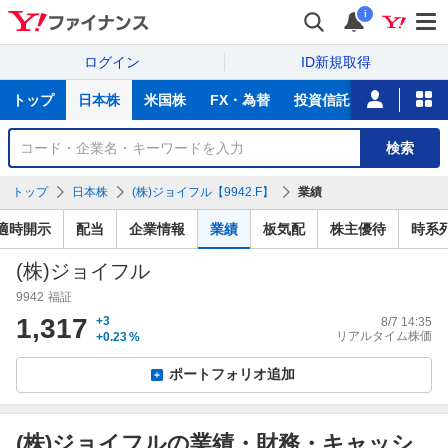
i
ログイン
ID新規取得
主
トップ
日本株
米国株
FX・為替
投資信託
ニュース
な
サ
銘
検索
ー
柄
ビ
を
トップ
日本株
(株)ジョイフル【9942.F】
業績
ス
検
索
適時開示
配当
企業情報
業績
板気配
株主優待
時系
(株)ジョイフル
9942
福証
1,317
+3
8/7 14:35
リアルタイム株価
+0.23
%
ポートフォリオ追加
(株)ジョイフルの業績・財務・キャッシ