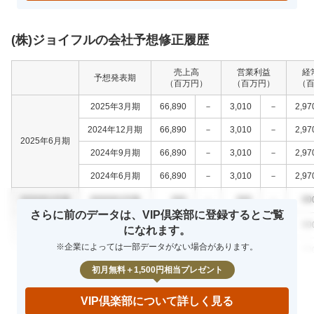
(株)ジョイフルの会社予想修正履歴
売上高
営業利益
経
予想発表期
（百万円）
（百万円）
（
2025年3月期
66,890
－
3,010
－
2,97
2024年12月期
66,890
－
3,010
－
2,97
2025年6月期
2024年9月期
66,890
－
3,010
－
2,97
2024年6月期
66,890
－
3,010
－
2,97
0000年0月期
0000年0月期
000
－
000
－
00
さらに前のデータは、VIP倶楽部に登録するとご覧
0000年0月期
0000年0月期
000
－
000
－
00
になれます。
※企業によっては一部データがない場合があります。
0000年0月期
0000年0月期
000
－
000
－
00
初月無料＋1,500円相当プレゼント
VIP倶楽部について詳しく見る