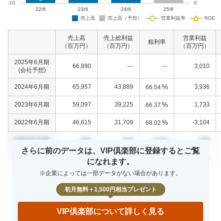
売上高
売上総利益
営業利益
粗利率
（百万円）
（百万円）
（百万円）
2025年6月期
66,890
---
---
3,010
(会社予想)
%
2024年6月期
65,957
43,889
3,936
66.54
%
2023年6月期
59,097
39,225
1,733
66.37
%
2022年6月期
46,615
31,709
-3,104
68.02
%
0000年0月期
000
000
000
0.0
さらに前のデータは、VIP倶楽部に登録するとご覧
%
0000年0月期
000
000
000
0.0
になれます。
※企業によっては一部データがない場合があります。
%
0000年0月期
000
000
000
0.0
初月無料＋1,500円相当プレゼント
VIP倶楽部について詳しく見る