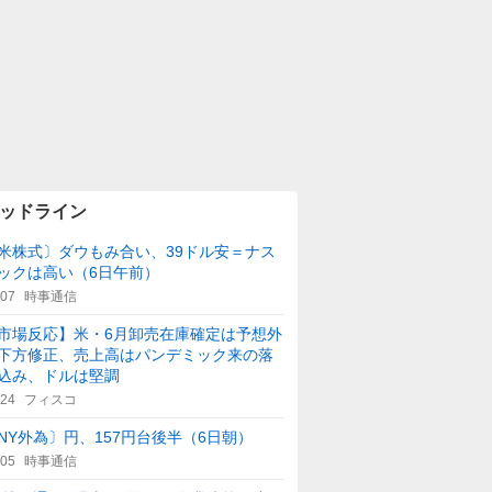
ッドライン
米株式〕ダウもみ合い、39ドル安＝ナス
ックは高い（6日午前）
:07
時事通信
市場反応】米・6月卸売在庫確定は予想外
下方修正、売上高はパンデミック来の落
込み、ドルは堅調
:24
フィスコ
NY外為〕円、157円台後半（6日朝）
:05
時事通信