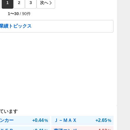
1
2
3
次へ
1
〜
30
/
90
件
の業績トピックス
ています
ンカー
+0.44
Ｊ－ＭＡＸ
+2.65
%
%