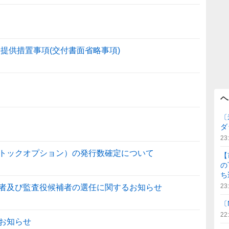
子提供措置事項(交付書面省略事項)
ヘ
〔
ダ
23
トックオプション）の発行数確定について
【
の
ち
23
者及び監査役候補者の選任に関するお知らせ
〔
22
お知らせ