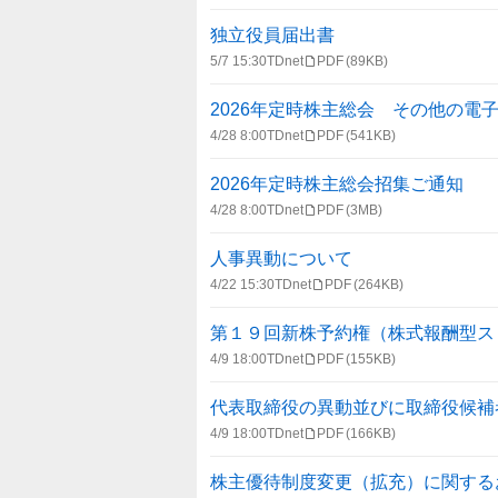
独立役員届出書
5/7 15:30
TDnet
PDF
(89KB)
2026年定時株主総会 その他の電
4/28 8:00
TDnet
PDF
(541KB)
2026年定時株主総会招集ご通知
4/28 8:00
TDnet
PDF
(3MB)
人事異動について
4/22 15:30
TDnet
PDF
(264KB)
第１９回新株予約権（株式報酬型ス
4/9 18:00
TDnet
PDF
(155KB)
代表取締役の異動並びに取締役候補
4/9 18:00
TDnet
PDF
(166KB)
株主優待制度変更（拡充）に関する