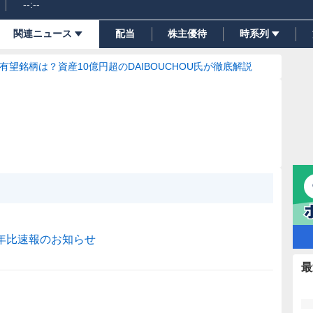
--:--
関連ニュース
配当
株主優待
時系列
の有望銘柄は？資産10億円超のDAIBOUCHOU氏が徹底解説
前年比速報のお知らせ
最