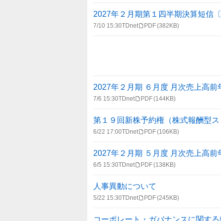
報
一
2027年２月期第１四半期決算短信〔
覧
7/10 15:30
TDnet
PDF
(382KB)
2027年２月期 ６月度 月次売上高
7/6 15:30
TDnet
PDF
(144KB)
第１９回新株予約権（株式報酬型ス
6/22 17:00
TDnet
PDF
(106KB)
2027年２月期 ５月度 月次売上高
6/5 15:30
TDnet
PDF
(138KB)
人事異動について
5/22 15:30
TDnet
PDF
(245KB)
コーポレート・ガバナンスに関する報告書 