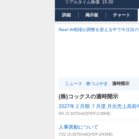
リアルタイム株価
15:30
詳細
掲示板
チャート
New! AI相場が調整を迎える中で今注目
ニュース
株つぶやき
適時開示
(株)コックスの適時開示
適
2027年２月期 ７月度 月次売上高
時
8/5 15:30
TDnet
PDF
(139KB)
開
示
人事異動について
情
7/22 15:30
TDnet
PDF
(243KB)