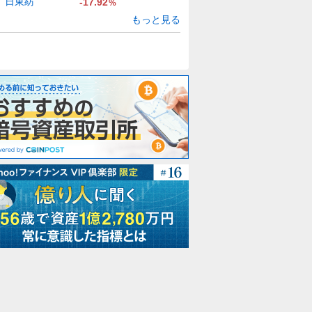
日東紡
-17.92
%
もっと見る