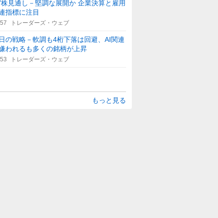
Y株見通し－堅調な展開か 企業決算と雇用
連指標に注目
:57
トレーダーズ・ウェブ
日の戦略－軟調も4桁下落は回避、AI関連
嫌われるも多くの銘柄が上昇
:53
トレーダーズ・ウェブ
もっと見る