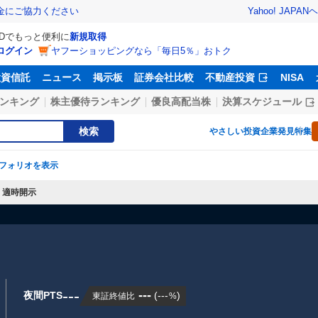
Yahoo! JAPAN
ヘ
金にご協力ください
IDでもっと便利に
新規取得
ログイン
ヤフーショッピングなら「毎日5％」おトク
投資信託
ニュース
掲示板
証券会社比較
不動産投資
NISA
ンキング
株主優待ランキング
優良高配当株
決算スケジュール
検索
やさしい投資
企業発見特集
フォリオを表示
適時開示
---
---
夜間PTS
(
---
)
東証終値比
%