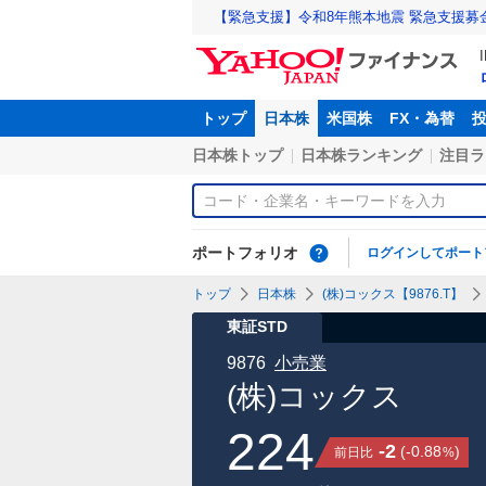
【緊急支援】令和8年熊本地震 緊急支援募
トップ
日本株
米国株
FX・為替
日本株トップ
日本株ランキング
注目ラ
ポートフォリオ
ログインしてポート
トップ
日本株
(株)コックス【9876.T】
東証STD
9876
小売業
(株)コックス
224
-2
(
-0.88
)
前日比
%