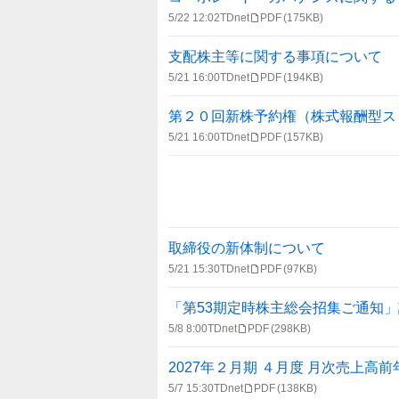
5/22 12:02
TDnet
PDF
(175KB)
支配株主等に関する事項について
5/21 16:00
TDnet
PDF
(194KB)
第２０回新株予約権（株式報酬型ス
5/21 16:00
TDnet
PDF
(157KB)
取締役の新体制について
5/21 15:30
TDnet
PDF
(97KB)
「第53期定時株主総会招集ご通知
5/8 8:00
TDnet
PDF
(298KB)
2027年２月期 ４月度 月次売上高
5/7 15:30
TDnet
PDF
(138KB)