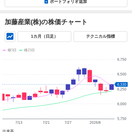
ポートフォリオ追加
加藤産業(株)の株価チャート
チ
1カ月（日足）
テクニカル指標
ャ
ー
移5日
移25日
ト
6,750
6,500
6,330
6,250
6,000
5,750
7/13
7/21
7/27
2026/8
出来高