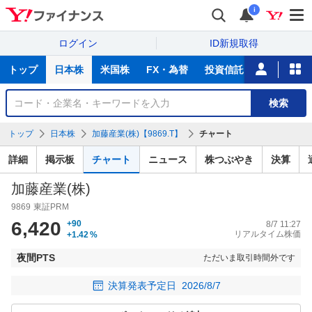
i
ログイン
ID新規取得
主
トップ
日本株
米国株
FX・為替
投資信託
ニュース
な
サ
銘
検索
ー
柄
ビ
を
トップ
日本株
加藤産業(株)【9869.T】
チャート
ス
検
索
詳細
掲示板
チャート
ニュース
株つぶやき
決算
加藤産業(株)
9869
東証PRM
6,420
+90
8/7 11:27
リアルタイム株価
+1.42
%
夜間PTS
ただいま取引時間外です
決算発表予定日
2026/8/7