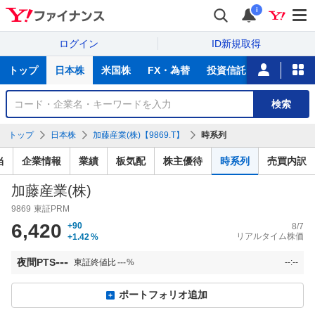
i
ログイン
ID新規取得
主
トップ
日本株
米国株
FX・為替
投資信託
ニュース
な
サ
銘
検索
ー
柄
ビ
を
トップ
日本株
加藤産業(株)【9869.T】
時系列
ス
検
索
当
企業情報
業績
板気配
株主優待
時系列
売買内訳
加藤産業(株)
9869
東証PRM
6,420
+90
8/7
リアルタイム株価
+1.42
%
---
夜間PTS
東証終値比
---
%
--:--
ポートフォリオ追加