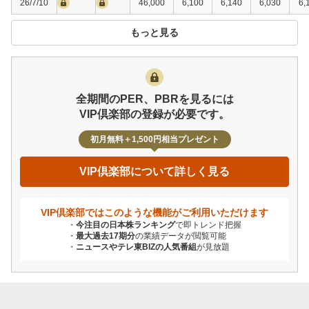
26/7/10
46,000
6,100
6,140
6,030
6,
もっと見る
全期間のPER、PBRを見るには
VIP倶楽部の登録が必要です。
初月無料＋1,500円相当プレゼント
VIP倶楽部について詳しく見る
VIP倶楽部ではこのような機能が
ご利用いただけます
今注目の日本株ランキング
で即トレンド把握
最大過去17期分
の業績データが閲覧可能
ニュースやテレ東BIZの人気番組
が見放題