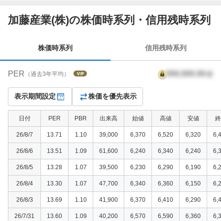
株
加藤産業(株)の株価時系列・信用残時系列
価
時
系
株価時系列
信用残時系列
列
PER
999,999.99
倍
（過去3年平均）
表示期間設定
株価を優先表示
日付
PER
PBR
出来高
始値
高値
安値
終
26/8/7
13.71
1.10
39,000
6,370
6,520
6,320
6,
26/8/6
13.51
1.09
61,600
6,240
6,340
6,240
6,
26/8/5
13.28
1.07
39,500
6,230
6,290
6,190
6,
26/8/4
13.30
1.07
47,700
6,340
6,360
6,150
6,
26/8/3
13.69
1.10
41,900
6,370
6,410
6,290
6,
26/7/31
13.60
1.09
40,200
6,570
6,590
6,360
6,