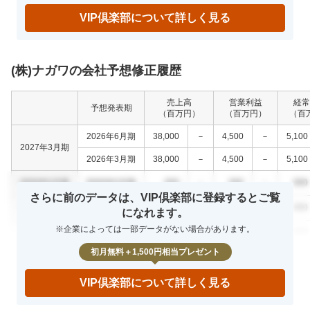
VIP倶楽部について詳しく見る
(株)ナガワの会社予想修正履歴
売上高
営業利益
経常
予想発表期
（百万円）
（百万円）
（百
2026年6月期
38,000
－
4,500
－
5,100
2027年3月期
2026年3月期
38,000
－
4,500
－
5,100
0000年0月期
0000年0月期
000
－
000
－
000
さらに前のデータは、VIP倶楽部に登録するとご覧
0000年0月期
0000年0月期
000
－
000
－
000
になれます。
※企業によっては一部データがない場合があります。
0000年0月期
0000年0月期
000
－
000
－
000
初月無料＋1,500円相当プレゼント
VIP倶楽部について詳しく見る