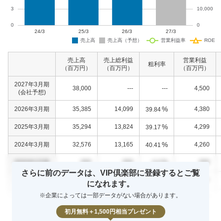
売上高
売上総利益
営業利益
粗利率
（百万円）
（百万円）
（百万円）
2027年3月期
38,000
---
---
4,500
(会社予想)
%
2026年3月期
35,385
14,099
4,380
39.84
%
2025年3月期
35,294
13,824
4,299
39.17
%
2024年3月期
32,576
13,165
4,260
40.41
%
0000年0月期
000
000
000
0.0
さらに前のデータは、VIP倶楽部に登録するとご覧
%
0000年0月期
000
000
000
0.0
になれます。
※企業によっては一部データがない場合があります。
%
0000年0月期
000
000
000
0.0
初月無料＋1,500円相当プレゼント