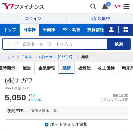
i
ログイン
ID新規取得
主
トップ
日本株
米国株
FX・為替
投資信託
ニュース
な
サ
銘
検索
ー
柄
ビ
を
トップ
日本株
(株)ナガワ【9663.T】
業績
ス
検
索
適時開示
配当
企業情報
業績
板気配
株主優待
時系
(株)ナガワ
9663
東証PRM
5,050
+40
8/6 15:30
リアルタイム株価
+0.80
%
---
夜間PTS
東証終値比
---
%
--:--
ポートフォリオ追加