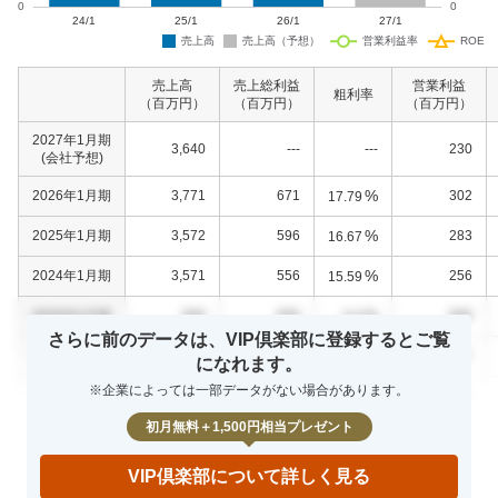
売上高
売上総利益
営業利益
粗利率
（百万円）
（百万円）
（百万円）
2027年1月期
3,640
---
---
230
(会社予想)
%
2026年1月期
3,771
671
302
17.79
%
2025年1月期
3,572
596
283
16.67
%
2024年1月期
3,571
556
256
15.59
%
0000年0月期
000
000
000
0.0
さらに前のデータは、VIP倶楽部に登録するとご覧
%
0000年0月期
000
000
000
0.0
になれます。
※企業によっては一部データがない場合があります。
%
0000年0月期
000
000
000
0.0
初月無料＋1,500円相当プレゼント
VIP倶楽部について詳しく見る