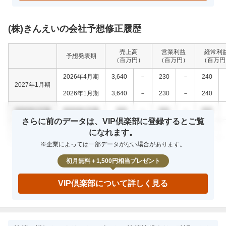
(株)きんえいの会社予想修正履歴
売上高
営業利益
経常利
予想発表期
（百万円）
（百万円）
（百万円
2026年4月期
3,640
－
230
－
240
2027年1月期
2026年1月期
3,640
－
230
－
240
0000年0月期
0000年0月期
000
－
000
－
000
さらに前のデータは、VIP倶楽部に登録するとご覧
0000年0月期
0000年0月期
000
－
000
－
000
になれます。
※企業によっては一部データがない場合があります。
0000年0月期
0000年0月期
000
－
000
－
000
初月無料＋1,500円相当プレゼント
VIP倶楽部について詳しく見る