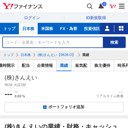
i
ログイン
ID新規取得
主
トップ
日本株
米国株
FX・為替
投資信託
ニュース
な
サ
銘
検索
ー
柄
ビ
を
トップ
日本株
(株)きんえい【9636.O】
業績
ス
検
索
適時開示
配当
企業情報
業績
板気配
株主優待
時系
(株)きんえい
9636
大証2部
---
---
--:--
リアルタイム株価
0.00
%
ポートフォリオ追加
(株)きんえいの業績・財務・キャッシュ