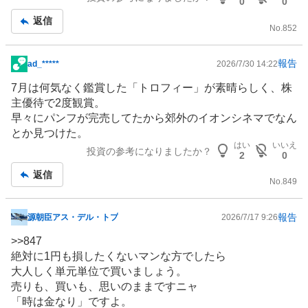
0
0
返信
No.
852
報告
ad_*****
2026/7/30 14:22
掲
示
7月は何気なく鑑賞した「トロフィー」が素晴らしく、
株
板
主優待
で2度観賞。
記
早々にパンフが完売してたから郊外のイオンシネマでなん
事
とか見つけた。
はい
いいえ
投資の参考になりましたか？
2
0
返信
No.
849
報告
源朝臣アス・デル・トプ
2026/7/17 9:26
掲
示
>>
847
板
絶対に1円も損したくないマンな方でしたら
記
大人しく単元単位で買いましょう。
事
売りも、買いも、思いのままですニャ
「時は金なり」ですよ。