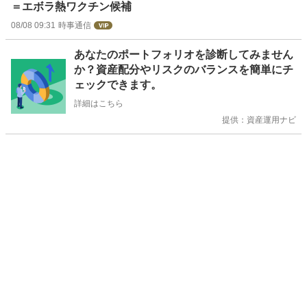
＝エボラ熱ワクチン候補
08/08 09:31
時事通信
お
あなたのポートフォリオを診断してみません
知
か？資産配分やリスクのバランスを簡単にチ
ら
ェックできます。
せ
詳細はこちら
提供：資産運用ナビ