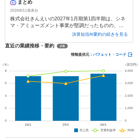
まとめ
2026/6/11
発表分
株式会社きんえいの2027年1月期第1四半期は、シネ
マ・アミューズメント事業が堅調だったものの、不
動産事業の減収により全体として減収減益となりま
決算短信AI要約の続きを見る
した。売上高8.62億円（前年同期比1.8％減）、営業
直近の業績推移・要約
利益4,200万円（同44.4％減）と厳しい結果となり、
通期でも減収減益を予想しています。
情報提供元：
バフェット・コード