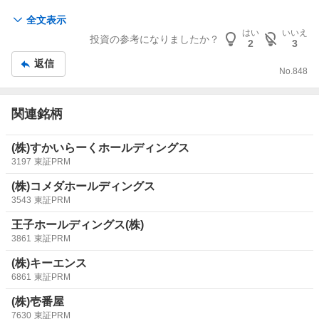
リスク分散の意味では、
全文表示
S株で毎日一株で50営業日は
はい
いいえ
投資の参考になりましたか？
アリだと思いますが。
2
3
返信
No.
848
関連銘柄
(株)すかいらーくホールディングス
3197
東証PRM
(株)コメダホールディングス
3543
東証PRM
王子ホールディングス(株)
3861
東証PRM
(株)キーエンス
6861
東証PRM
(株)壱番屋
7630
東証PRM