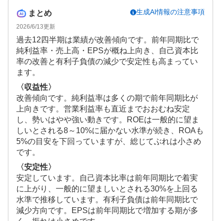
生成AI情報の注意事項
まとめ
2026/6/13
更新
過去12四半期は業績が改善傾向です。前年同期比で
純利益率・売上高・EPSが概ね上向き、自己資本比
率の改善と有利子負債の減少で安定性も高まってい
ます。
〈収益性〉
改善傾向です。純利益率は多くの期で前年同期比が
上向きです。営業利益率も直近までおおむね安定
し、勢いはやや強い動きです。ROEは一般的に望ま
しいとされる8～10%に届かない水準が続き、ROAも
5%の目安を下回っていますが、総じてぶれは小さめ
です。
〈安定性〉
安定しています。自己資本比率は前年同期比で着実
に上がり、一般的に望ましいとされる30%を上回る
水準で推移しています。有利子負債は前年同期比で
減少方向です。EPSは前年同期比で増加する期が多