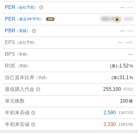
PER
---
（会社予想）
--:--
PER
000.00
倍
（過去3年平均）
00/00
PBR
---
（実績）
--:--
EPS
---
（会社予想）
----/--
BPS
---
（実績）
ROE
-1.52
(単)
%
（実績）
自己資本比率
31.1
(単)
%
（実績）
最低購入代金
255,100
07/12
単元株数
100
株
年初来高値
2,590
13/07/10
年初来安値
2,330
13/01/30