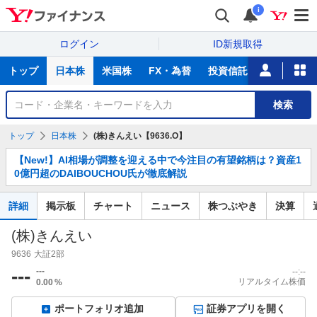
i
ログイン
ID新規取得
主
トップ
日本株
米国株
FX・為替
投資信託
ニュース
な
サ
銘
検索
ー
柄
ビ
を
トップ
日本株
(株)きんえい【9636.O】
ス
検
お
索
【New!】AI相場が調整を迎える中で今注目の有望銘柄は？資産1
知
0億円超のDAIBOUCHOU氏が徹底解説
ら
せ
詳細
掲示板
チャート
ニュース
株つぶやき
決算
(株)きんえい
9636
大証2部
---
---
--:--
リアルタイム株価
0.00
%
ポートフォリオ追加
証券アプリを開く