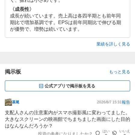
く、振れは小さめです。
〈成長性〉
成長が続いています。売上高は各四半期とも前年同
期比で増加基調です。EPSは前年同期比で伸びる期
が優勢で、増勢は続いています。
業績を詳しく見る
掲示板
もっと見る
公式アプリで掲示板を見る
報告
茶尾
2026/8/7 15:31
掲
示
支配人さんの注意案内がスマホ撮影風に変わってました。
板
大きなスクリーンの映画館でちまちました画面にした目的
記
はなんなんだろうか？
事
はい
いいえ
投資の参考になりましたか？