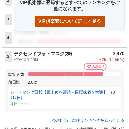
2
VIP倶楽部に登録するとすべてのランキングをご
閲覧者数
覧になれます。
VIP倶楽部に登録ください
3
VIP倶楽部について詳しく見る
閲覧者数
VIP倶楽部に登録ください
4
閲覧者数
テクセンドフォトマスク(株)
3,670
5
-625
(
-14.55
)
429A
東証PRM
%
閲覧者数
前日比
2.0
倍
レーティング日報【最上位を継続＋目標株価を増額】 (8
月7日)
株探ニュース
今注目の日本株ランキングをもっと見る