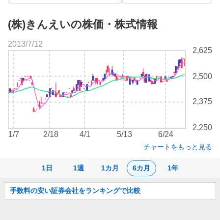
(株)きんえいの株価・株式情報
2013/7/12
株
2,625
価
チ
2,500
ャ
ー
ト
2,375
2,250
1/7
2/18
4/1
5/13
6/24
チャートをもっと見る
1日
1週
1カ月
6カ月
1年
お
手数料の安い証券会社をランキングで比較
知
ら
せ