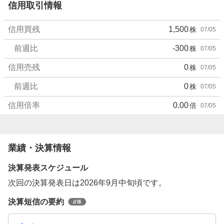
信用取引情報
信用買残
1,500
株
07/05
前週比
-300
株
07/05
信用売残
0
株
07/05
前週比
0
株
07/05
信用倍率
0.00
倍
07/05
業績・決算情報
決算発表スケジュール
次回の決算発表日は2026年9月中旬頃です。
決算短信の要約