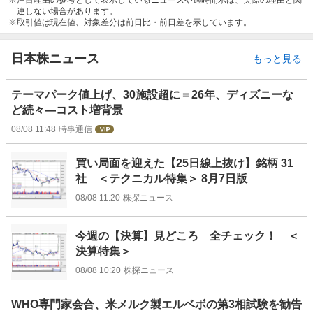
注目理由の参考として表示しているニュースや適時開示は、実際の理由と関
連しない場合があります。
取引値は現在値、対象差分は前日比・前日差を示しています。
日本株ニュース
もっと見る
テーマパーク値上げ、30施設超に＝26年、ディズニーな
ど続々―コスト増背景
08/08 11:48
時事通信
買い局面を迎えた【25日線上抜け】銘柄 31
社 ＜テクニカル特集＞ 8月7日版
08/08 11:20
株探ニュース
今週の【決算】見どころ 全チェック！ ＜
決算特集＞
08/08 10:20
株探ニュース
WHO専門家会合、米メルク製エルベボの第3相試験を勧告