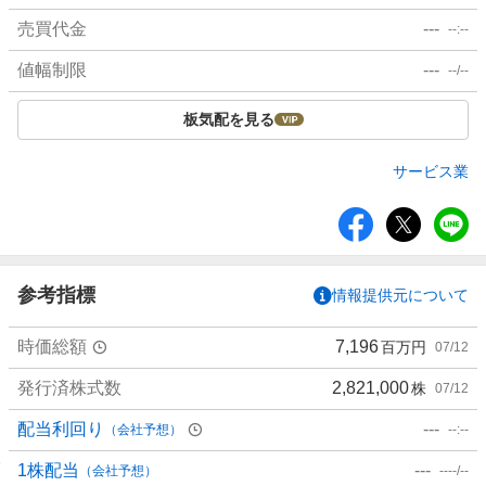
売買代金
---
--:--
値幅制限
---
--/--
板気配を見る
サービス業
シ
ェ
ア
参考指標
情報提供元について
時価総額
7,196
百万円
07/12
発行済株式数
2,821,000
株
07/12
配当利回り
---
（会社予想）
--:--
1株配当
---
（会社予想）
----/--