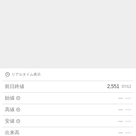
株
リアルタイム表示
価
詳
前日終値
2,551
07/12
細
値
始値
---
--:--
高値
---
--:--
安値
---
--:--
出来高
---
--:--