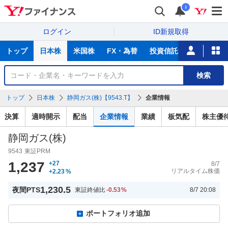
i
ログイン
ID新規取得
主
トップ
日本株
米国株
FX・為替
投資信託
ニュース
な
サ
銘
検索
ー
柄
ビ
を
トップ
日本株
静岡ガス(株)【9543.T】
企業情報
ス
検
索
決算
適時開示
配当
企業情報
業績
板気配
株主優
静岡ガス(株)
9543
東証PRM
1,237
+27
8/7
リアルタイム株価
+2.23
%
1,230.5
夜間PTS
東証終値比
-0.53
%
8/7 20:08
ポートフォリオ追加