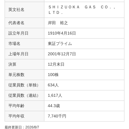
ＳＨＩＺＵＯＫＡ ＧＡＳ ＣＯ．，
英文社名
ＬＴＤ．
代表者名
岸田 裕之
設立年月日
1910年4月16日
市場名
東証プライム
上場年月日
2001年12月7日
決算
12月末日
単元株数
100株
従業員数（単独）
634人
従業員数（連結）
1,617人
平均年齢
44.3歳
平均年収
7,740千円
最終更新日：
2026/8/7