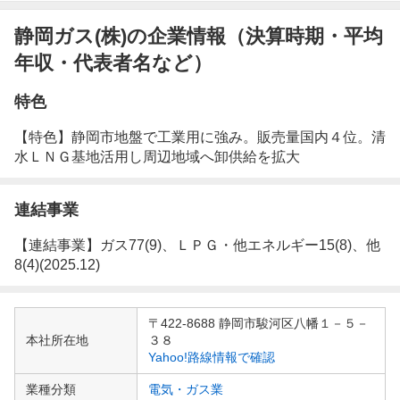
静岡ガス(株)の企業情報（決算時期・平均
年収・代表者名など）
特色
【特色】静岡市地盤で工業用に強み。販売量国内４位。清
水ＬＮＧ基地活用し周辺地域へ卸供給を拡大
連結事業
【連結事業】ガス77(9)、ＬＰＧ・他エネルギー15(8)、他
8(4)(2025.12)
企
〒422-8688 静岡市駿河区八幡１－５－
業
本社所在地
３８
情
Yahoo!路線情報で確認
報
業種分類
電気・ガス業