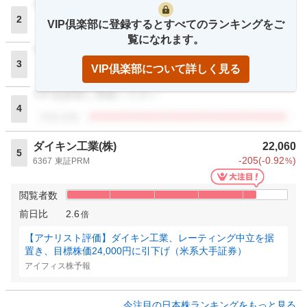
VIP倶楽部に登録ください
2
VIP倶楽部に登録するとすべてのランキングをご
閲覧者数
覧になれます。
VIP倶楽部に登録ください
3
VIP倶楽部について詳しく見る
閲覧者数
VIP倶楽部に登録ください
4
閲覧者数
ダイキン工業(株)
22,060
5
-205
(
-0.92
)
6367
東証PRM
%
閲覧者数
前日比
2.6
倍
【アナリスト評価】ダイキン工業、レーティング中立を据
置き、目標株価24,000円に引下げ（米系大手証券）
アイフィス株予報
今注目の日本株ランキングをもっと見る