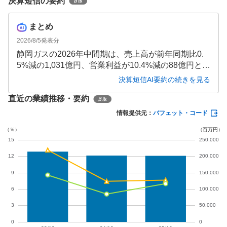
決算短信の要約
まとめ
2026/8/5
発表分
静岡ガスの2026年中間期は、売上高が前年同期比0.
5%減の1,031億円、営業利益が10.4%減の88億円と減
収減益となりました。一方、匿名組合投資利益の計
決算短信AI要約の続きを見る
上等により経常利益は6.2%増の99億円を確保しまし
直近の業績推移・要約
た。通期予想は営業利益31.6%減の96億円と厳しい
見通しが続いています。
情報提供元：
バフェット・コード