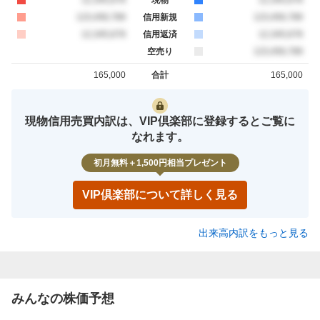
買約定
123,456,789
信用新規
売約定
123,456,789
買約定
12,345,678
信用返済
売約定
12,345,678
空売り
売約定
123,456,789
165,000
合計
165,000
買約定
売約定
現物信用売買内訳は、VIP倶楽部に登録するとご覧に
なれます。
初月無料＋1,500円相当プレゼント
VIP倶楽部について詳しく見る
出来高内訳をもっと見る
みんなの株価予想