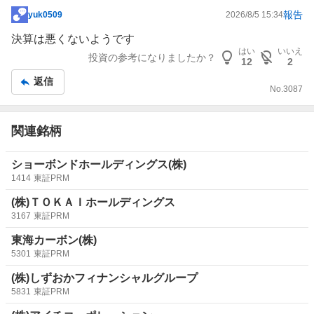
報告
yuk0509
2026/8/5 15:34
掲
示
決算は悪くないようです
板
はい
いいえ
投資の参考になりましたか？
12
2
記
返信
事
No.
3087
関連銘柄
ショーボンドホールディングス(株)
1414
東証PRM
(株)ＴＯＫＡＩホールディングス
3167
東証PRM
東海カーボン(株)
5301
東証PRM
(株)しずおかフィナンシャルグループ
5831
東証PRM