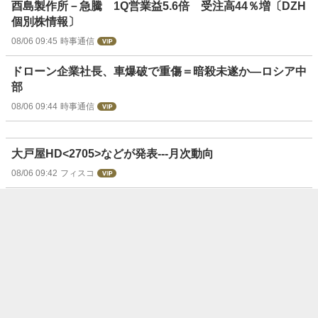
酉島製作所－急騰 1Q営業益5.6倍 受注高44％増〔DZH
個別株情報〕
08/06 09:45
時事通信
ドローン企業社長、車爆破で重傷＝暗殺未遂か―ロシア中
部
08/06 09:44
時事通信
大戸屋HD<2705>などが発表---月次動向
08/06 09:42
フィスコ
テクニカルで選ぶ注目銘柄：荏原＝５日線と２５日線のミ
ニＧＣ形成が射程圏内
08/06 09:40
ウエルスアドバイザー
山一電機－急落 通期営業益を上方修正も利益確定の売り
〔DZH 個別株情報〕
08/06 09:39
時事通信