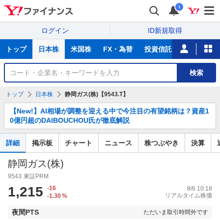
i
ログイン
ID新規取得
主
トップ
日本株
米国株
FX・為替
投資信託
ニュース
な
サ
銘
検索
ー
柄
ビ
を
トップ
日本株
静岡ガス(株)【9543.T】
ス
検
お
索
【New!】AI相場が調整を迎える中で今注目の有望銘柄は？資産1
知
0億円超のDAIBOUCHOU氏が徹底解説
ら
せ
詳細
掲示板
チャート
ニュース
株つぶやき
決算
静岡ガス(株)
9543
東証PRM
1,215
-16
8/6 10:18
リアルタイム株価
-1.30
%
夜間PTS
ただいま取引時間外です