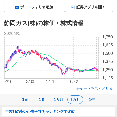
ポートフォリオ追加
証券アプリを開く
静岡ガス(株)の株価・株式情報
2026/8/5
株
1,750
価
1,625
チ
ャ
1,500
ー
1,375
ト
1,250
1,125
2/16
3/30
5/11
6/22
チャートをもっと見る
1日
1週
1カ月
6カ月
1年
お
手数料の安い証券会社をランキングで比較
知