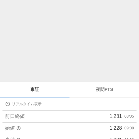
ら
せ
株
東証
夜間PTS
価
詳
リアルタイム表示
細
値
前日終値
1,231
08/05
始値
1,228
09:00