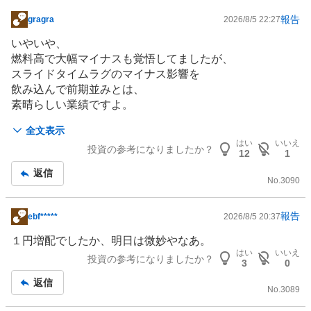
報告
gragra
2026/8/5 22:27
掲
示
いやいや、
板
燃料高で大幅マイナスも覚悟してましたが、
記
スライドタイムラグのマイナス影響を
事
飲み込んで前期並みとは、
素晴らしい業績ですよ。
全文表示
しかも第二四半期で増配とは。
はい
いいえ
投資の参考になりましたか？
12
1
進捗率からして、
返信
通期予想は軽く超えて
No.
3090
行くと思われるので
更なる増配に期待できます。
報告
ebf*****
2026/8/5 20:37
掲
示
１円増配でしたか、明日は微妙やなあ。
板
はい
いいえ
投資の参考になりましたか？
3
0
記
返信
事
No.
3089