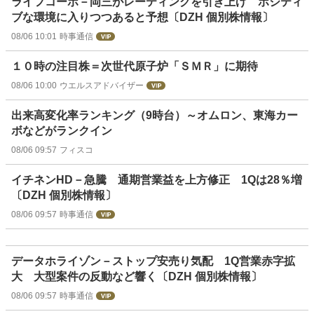
ライフコーポ－岡三がレーティングを引き上げ ポジティ
ブな環境に入りつつあると予想〔DZH 個別株情報〕
08/06 10:01
時事通信
１０時の注目株＝次世代原子炉「ＳＭＲ」に期待
08/06 10:00
ウエルスアドバイザー
出来高変化率ランキング（9時台）～オムロン、東海カー
ボなどがランクイン
08/06 09:57
フィスコ
イチネンHD－急騰 通期営業益を上方修正 1Qは28％増
〔DZH 個別株情報〕
08/06 09:57
時事通信
データホライゾン－ストップ安売り気配 1Q営業赤字拡
大 大型案件の反動など響く〔DZH 個別株情報〕
08/06 09:57
時事通信