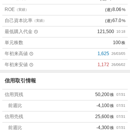
、
ROE
8.06
(連)
%
（実績）
売
り
自己資本比率
67.0
(連)
%
（実績）
た
い
最低購入代金
121,500
10:18
0
%
単元株数
100
株
、
年初来高値
1,625
26/03/05
強
く
年初来安値
1,172
26/06/02
売
り
信用取引情報
た
い
0
信用買残
50,200
株
07/31
%
前週比
-4,100
株
07/31
信用売残
25,600
株
07/31
前週比
-4,300
株
07/31