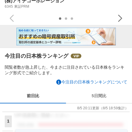
(株)アイチコーポレーション
6345
東証PRM
今注目の日本株ランキング
閲覧者数が急上昇した、今まさに注目されている日本株をランキ
ング形式でご紹介します。
今注目の日本株ランキングについて
前日比
5日間比
8/5 20:11
更新
（
8/5 18:59
集計）
VIP倶楽部に登録ください
1
閲覧者数