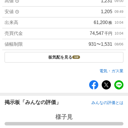
高値
1,231
09:00
安値
1,205
09:49
出来高
61,200
株
10:04
売買代金
74,547
千円
10:04
値幅制限
931〜1,531
08/06
板気配を見る
電気・ガス業
シ
ェ
ア
掲示板「みんなの評価」
みんなの評価とは
強
様子見
く