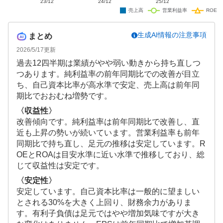
生成AI情報の注意事項
まとめ
2026/5/17
更新
過去12四半期は業績がやや弱い動きから持ち直しつ
つあります。純利益率の前年同期比での改善が目立
ち、自己資本比率が高水準で安定、売上高は前年同
期比でおおむね増勢です。
〈収益性〉
改善傾向です。純利益率は前年同期比で改善し、直
近も上昇の勢いが続いています。営業利益率も前年
同期比で持ち直し、足元の推移は安定しています。R
OEとROAは目安水準に近い水準で推移しており、総
じて収益性は安定です。
〈安定性〉
安定しています。自己資本比率は一般的に望ましい
とされる30%を大きく上回り、財務余力がありま
す。有利子負債は足元ではやや増加気味ですが大き