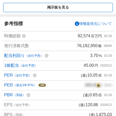
買
い
掲示板を見る
た
い
0
参考指標
情報提供元について
%
、
時価総額
92,574
百万円
10:18
買
い
発行済株式数
76,192,950
株
08/06
た
配当利回り
3.70
%
（会社予想）
10:18
い
0
1株配当
45.00
円
（会社予想）
2026/12
%
、
PER
10.05
(連)
倍
（会社予想）
10:18
様
PER
000.00
倍
子
（過去3年平均）
00/00
見
PBR
0.65
(連)
倍
（実績）
10:18
1
0
EPS
120.86
(連)
（会社予想）
2026/12
0
%
BPS
1,875.03
(連)
（実績）