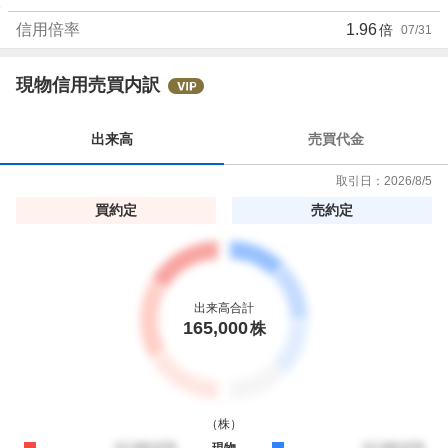
信用倍率
1.96
倍
07/31
現物信用売買内訳
出来高
売買代金
取引日：
2026/8/5
買約定
売約定
出来高合計
165,000
株
（
株
）
買約定
12,345,678
現物
売約定
12,345,678