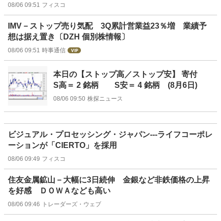
08/06 09:51
フィスコ
IMV－ストップ売り気配 3Q累計営業益23％増 業績予
想は据え置き〔DZH 個別株情報〕
08/06 09:51
時事通信
本日の【ストップ高／ストップ安】 寄付
S高＝ 2 銘柄 S安＝ 4 銘柄 (8月6日)
08/06 09:50
株探ニュース
ビジュアル・プロセッシング・ジャパン---ライフコーポレ
ーションが「CIERTO」を採用
08/06 09:49
フィスコ
住友金属鉱山－大幅に3日続伸 金銀など非鉄価格の上昇
を好感 ＤＯＷＡなども高い
08/06 09:46
トレーダーズ・ウェブ