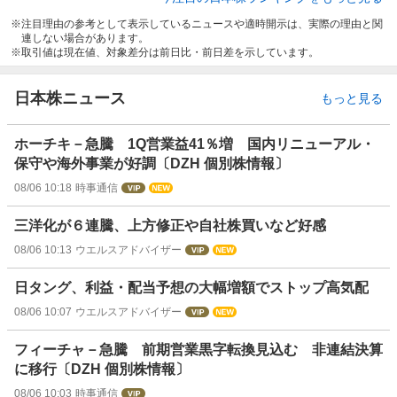
注目理由の参考として表示しているニュースや適時開示は、実際の理由と関
連しない場合があります。
取引値は現在値、対象差分は前日比・前日差を示しています。
日本株ニュース
もっと見る
ホーチキ－急騰 1Q営業益41％増 国内リニューアル・
保守や海外事業が好調〔DZH 個別株情報〕
08/06 10:18
時事通信
三洋化が６連騰、上方修正や自社株買いなど好感
08/06 10:13
ウエルスアドバイザー
日タング、利益・配当予想の大幅増額でストップ高気配
08/06 10:07
ウエルスアドバイザー
フィーチャ－急騰 前期営業黒字転換見込む 非連結決算
に移行〔DZH 個別株情報〕
08/06 10:03
時事通信