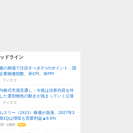
ッドライン
週の相場で注目すべき3つのポイント：国
企業物価指数、米CPI、米PPI
フィスコ
内株式市場見通し：今後は決算内容を吟
した選別物色の動きが強まっていく公算
フィスコ
ムスリー（2413）株価が急落、2027年3
期1Qは増収も営業利益▲8.6%
:20
LIMO