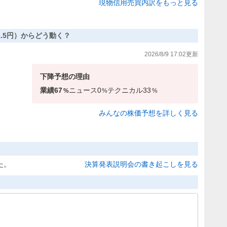
現物信用売買内訳をもっと見る
161.5円）からどう動く？
2026/8/9 17:02
更新
下降
予想の理由
業績
67
ニュース
0
テクニカル
33
%
%
%
みんなの株価予想を詳しく見る
た。
決算発表説明会の書き起こしを見る