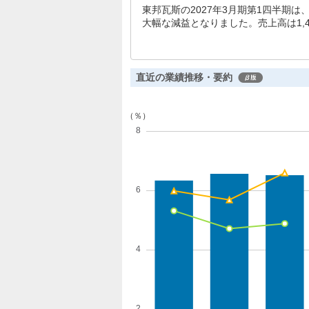
東邦瓦斯の2027年3月期第1四半期
大幅な減益となりました。売上高は1,44
5%減）、最終利益は94億円（同43
見通しが継続しています。
直近の業績推移・要約