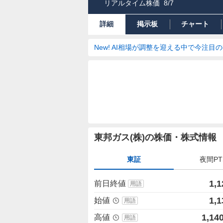
リアルタイム株価
8/7
詳細
掲示板
チャート
New! AI相場が調整を迎える中で今注目
株
東邦ガス(株)の株価・株式情報
価
詳
東証
夜間PT
細
値
1,1
前日終値
用語
1,1
始値
用語
1,140
高値
用語