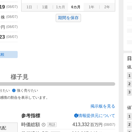
19
(
08/07
)
1日
1週
1カ月
6カ月
1年
2年
0
株
(
08/07
)
期間を保存
千円
(
08/07
)
23
(
08/07
)
比較
日
値
様子見
1
2
りたい
強く売りたい
3
た感情の割合を表示しています。
掲示板を見る
値
参考指標
情報提供元について
1
時価総額
413,332
百万円
用語
(
08/07
)
2
気配