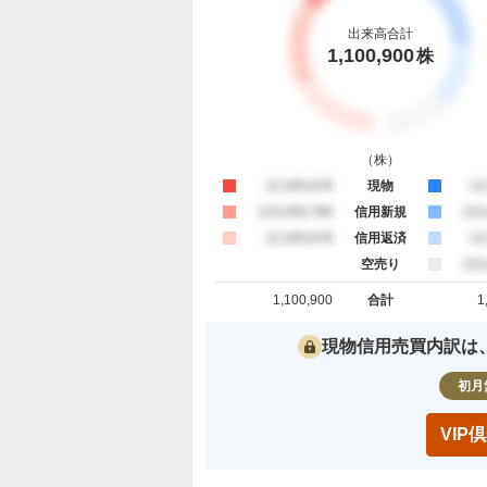
出来高合計
1,100,900
株
（
株
）
買約定
12,345,678
現物
売
12
買約定
123,456,789
信用新規
売
123
買約定
12,345,678
信用返済
売
12
空売り
売
123
1,100,900
合計
1
買約定 合計
売約定 合
現物信用売買内訳は
初月
VI