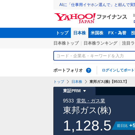
AIに「仕事用イヤホン選んで」と頼んで
トップ
日本株
米国株
FX・為替
日本株トップ
日本株ランキング
注目ラ
ポートフォリオ
ログインしてポート
トップ
日本株
東邦ガス(株)【9533.T】
東証PRM
9533
電気・ガス業
東邦ガス(株)
1,128.5
+5
前日比