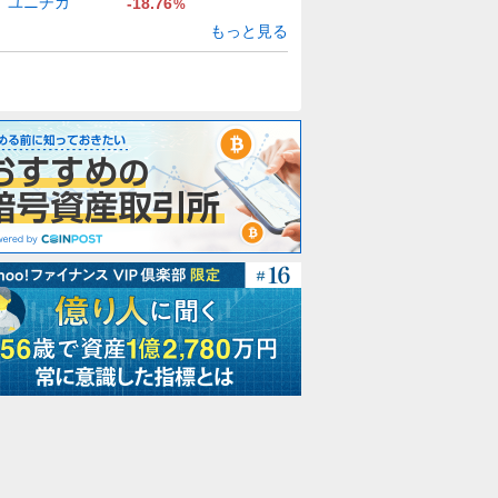
ユニチカ
-18.76
%
もっと見る