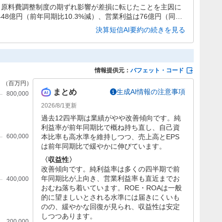
は、原料費調整制度の期ずれ影響が差損に転じたことを主因に
8億円（前年同期比10.3%減）、営業利益は76億円（同61.
.3%減）と、収益性が大きく低下しています。通期予想も減益
決算短信AI要約の続きを見る
情報提供元：
バフェット・コード
まとめ
生成AI情報の注意事項
2026/8/1
更新
過去12四半期は業績がやや改善傾向です。純
利益率が前年同期比で概ね持ち直し、自己資
本比率も高水準を維持しつつ、売上高とEPS
は前年同期比で緩やかに伸びています。
〈収益性〉
改善傾向です。純利益率は多くの四半期で前
年同期比が上向き、営業利益率も直近までお
おむね落ち着いています。ROE・ROAは一般
的に望ましいとされる水準には届きにくいも
のの、緩やかな回復が見られ、収益性は安定
しつつあります。