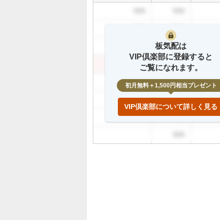
買
999
999
い
た
999
999
い
板気配は
0
999
999
VIP倶楽部に登録すると
%
999
999
ご覧になれます。
、
様
999
初月無料＋1,500円相当プレゼント
子
999
見
VIP倶楽部について詳しく見る
1
999
0
0
999
%
、
売
り
た
い
0
%