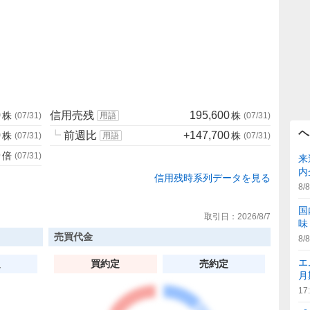
0
信用売残
195,600
株
株
(
07/31
)
用語
(
07/31
)
ヘ
0
┗
前週比
+147,700
株
株
(
07/31
)
用語
(
07/31
)
9
倍
(
07/31
)
来
内
信用残時系列データを見る
8/8
国
取引日：
2026/8/7
味
売買代金
8/8
エ
定
買約定
売約定
月
17