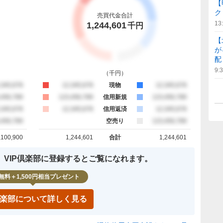
【
ク
売買代金合計
13
1,244,601
千円
【
が
配
9:
（
千円
）
約定
,345,678
買約定
12,345,678
現物
売約定
12,345,678
約定
,456,789
買約定
123,456,789
信用新規
売約定
123,456,789
約定
,345,678
買約定
12,345,678
信用返済
売約定
12,345,678
約定
,456,789
空売り
売約定
123,456,789
,100,900
1,244,601
合計
1,244,601
計
買約定 合計
売約定 合計
、VIP倶楽部に登録するとご覧になれます。
無料＋1,500円相当プレゼント
P倶楽部について詳しく見る