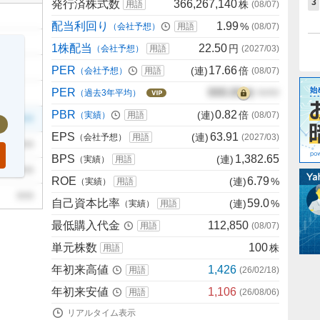
3
発行済株式数
366,267,140
株
用語
(
08/07
)
配当利回り
1.99
%
（会社予想）
用語
(
08/07
)
1株配当
22.50
円
（会社予想）
用語
(
2027/03
)
PER
17.66
(連)
倍
（会社予想）
用語
(
08/07
)
PER
000.00
倍
（過去3年平均）
00/00
PBR
0.82
(連)
倍
（実績）
用語
(
08/07
)
999
EPS
63.91
(連)
（会社予想）
用語
(
2027/03
)
999
BPS
1,382.65
(連)
（実績）
用語
999
ROE
6.79
(連)
%
（実績）
用語
999
自己資本比率
59.0
(連)
%
（実績）
用語
最低購入代金
112,850
用語
(
08/07
)
単元株数
100
株
用語
年初来高値
1,426
用語
(
26/02/18
)
年初来安値
1,106
用語
(
26/08/06
)
リアルタイム表示