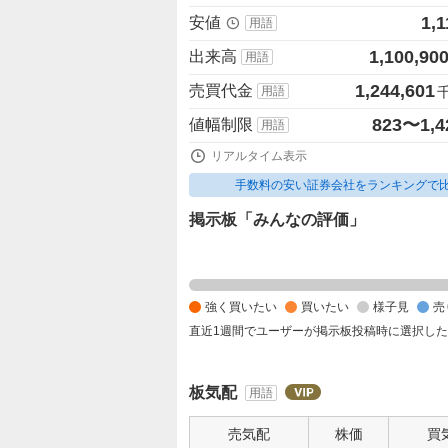
1,1
安値
用語
1,100,90
出来高
用語
1,244,601
売買代金
用語
823〜1,4
値幅制限
用語
リアルタイム表示
手数料の安い証券会社をランキングで
掲示板「みんなの評価」
強
く
買
強く買いたい
買いたい
様子見
売
い
直近1週間でユーザーが掲示板投稿時に選択し
た
い
0
板気配
用語
%
、
売気配
株価
買