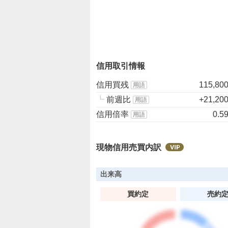
、
強
く
売
り
信用取引情報
た
い
信用買残
115,80
用語
0
┗
前週比
+21,20
%
用語
信用倍率
0.5
用語
現物信用売買内訳
出来高
買約定
売約