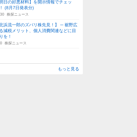
明日の好悪材料】を開示情報でチェッ
！ (8月7日発表分)
:30
株探ニュース
北浜流一郎のズバリ株先見！】 ─ 裾野広
る減税メリット、個人消費関連などに目
りを！
30
株探ニュース
もっと見る