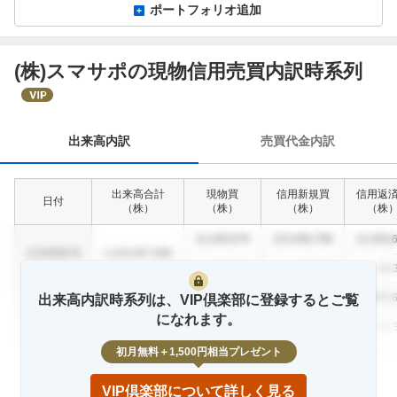
ポートフォリオ追加
(株)スマサポの現物信用売買内訳時系列
出
来
高
内
出来高内訳
売買代金内訳
訳
出来高合計
現物買
信用新規買
信用返
日付
（
株
）
（
株
）
（
株
）
（
株
12,345,678
123,456,789
12,345,
1234/56/78
1,234,567,890
12.3
%
23.4
%
12.
12,345,678
123,456,789
12,345,
出来高内訳時系列は、VIP倶楽部に登録するとご覧
1234/56/78
1,234,567,890
になれます。
12.3
%
23.4
%
12.
初月無料＋1,500円相当プレゼント
12,345,678
123,456,789
12,345,
1234/56/78
1,234,567,890
12.3
%
23.4
%
12.
VIP倶楽部について詳しく見る