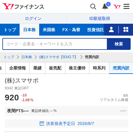
i
ログイン
ID新規取得
主
トップ
日本株
米国株
FX・為替
投資信託
ニュース
な
サ
銘
検索
ー
柄
ビ
を
トップ
日本株
(株)スマサポ【9342.T】
売買内訳
ス
検
索
当
企業情報
業績
板気配
株主優待
時系列
売買内訳
(株)スマサポ
9342
東証GRT
920
-10
8/6
リアルタイム株価
-1.08
%
---
夜間PTS
東証終値比
---
%
--:--
決算発表予定日
2026/8/7