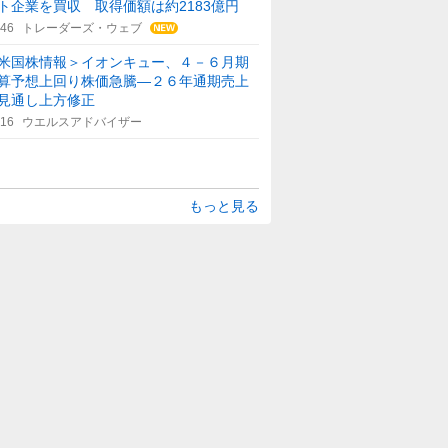
ト企業を買収 取得価額は約2183億円
:46
トレーダーズ・ウェブ
米国株情報＞イオンキュー、４－６月期
算予想上回り株価急騰―２６年通期売上
見通し上方修正
:16
ウエルスアドバイザー
もっと見る