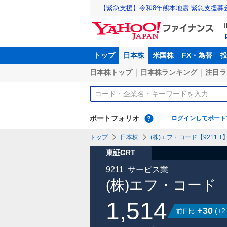
【緊急支援】令和8年熊本地震 緊急支援募
トップ
日本株
米国株
FX・為替
日本株トップ
日本株ランキング
注目ラ
ポートフォリオ
ログインしてポート
トップ
日本株
(株)エフ・コード【9211.T
東証GRT
9211
サービス業
(株)エフ・コード
1,514
+30
(
+2
前日比