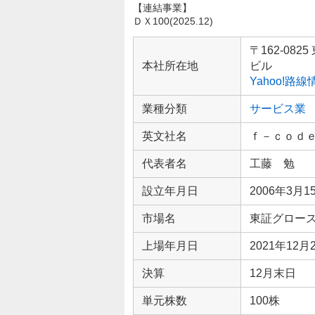
【連結事業】
ＤＸ100(2025.12)
企
業
〒162-0
情
本社所在地
ビル
報
Yahoo!路
業種分類
サービス業
英文社名
ｆ－ｃｏｄ
代表者名
工藤 勉
設立年月日
2006年3月1
市場名
東証グロー
上場年月日
2021年12月
決算
12月末日
単元株数
100株