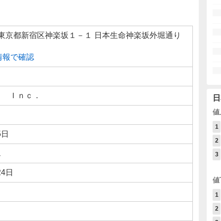
825 東京都新宿区神楽坂１－１ 日本生命神楽坂外堀通り
線情報で確認
ｅ Ｉｎｃ．
日
値
1
5日
2
ス
3
24日
値
1
2