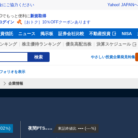
Yahoo! JAPAN
ヘ
金にご協力ください
IDでもっと便利に
新規取得
ログイン
［おトク］10％OFFクーポンあります
投資信託
ニュース
掲示板
証券会社比較
不動産投資
NISA
ンキング
株主優待ランキング
優良高配当株
決算スケジュール
検索
やさしい投資
企業発見特集
フォリオを表示
】
企業情報
---
---
.02
)
夜間PTS
(
---
)
東証終値比
%
%