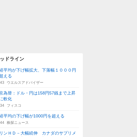
ッドライン
経平均が下げ幅拡大、下落幅１０００円
超える
:43
ウエルスアドバイザー
京為替：ドル・円は158円57銭まで上昇
に軟化
:34
フィスコ
経平均の下げ幅が1000円を超える
:44
株探ニュース
リンＨＤ－大幅続伸 カナダのサプリメ