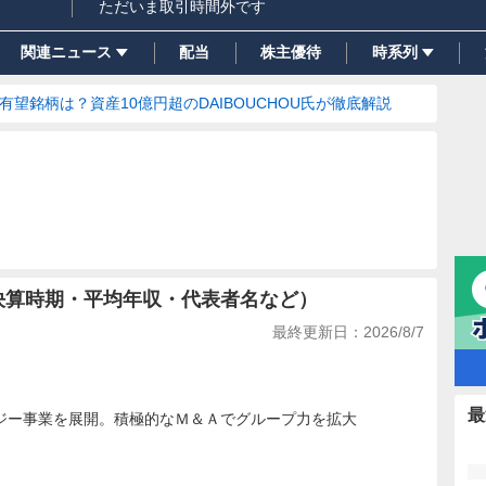
ただいま取引時間外です
関連ニュース
配当
株主優待
時系列
の有望銘柄は？資産10億円超のDAIBOUCHOU氏が徹底解説
決算時期・平均年収・代表者名など）
最終更新日：
2026/8/7
最
ジー事業を展開。積極的なＭ＆Ａでグループ力を拡大