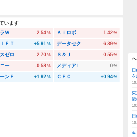
ています
ラＷ
-2.54
Ａｉロボ
-1.42
%
%
ＩＦＴ
+5.91
データセク
-6.39
%
%
スゼロ
-2.70
Ｓ＆Ｊ
-0.55
%
%
ヘ
ニー
-0.58
メディアＬ
0
%
%
日
を
ーンＥ
+1.92
ＣＥＣ
+0.94
%
%
10
東
後
10
日
10
キ