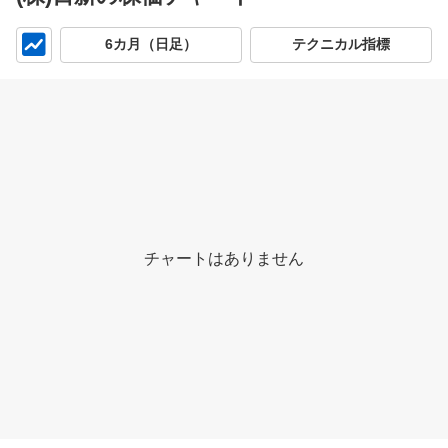
チ
6カ月（日足）
テクニカル指標
ャ
ー
ト
チャートはありません