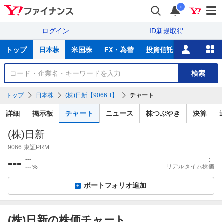
i
ログイン
ID新規取得
主
トップ
日本株
米国株
FX・為替
投資信託
ニュース
な
サ
銘
検索
ー
柄
ビ
を
トップ
日本株
(株)日新【9066.T】
チャート
ス
検
索
詳細
掲示板
チャート
ニュース
株つぶやき
決算
(株)日新
9066
東証PRM
---
---
--:--
リアルタイム株価
---
%
ポートフォリオ追加
(株)日新の株価チャート