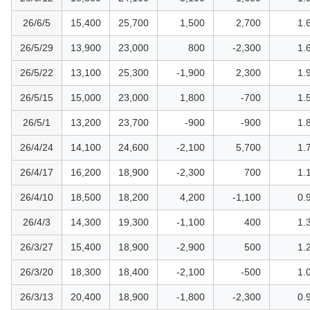
26/6/5
15,400
25,700
1,500
2,700
1.
26/5/29
13,900
23,000
800
-2,300
1.
26/5/22
13,100
25,300
-1,900
2,300
1.
26/5/15
15,000
23,000
1,800
-700
1.
26/5/1
13,200
23,700
-900
-900
1.
26/4/24
14,100
24,600
-2,100
5,700
1.
26/4/17
16,200
18,900
-2,300
700
1.
26/4/10
18,500
18,200
4,200
-1,100
0.
26/4/3
14,300
19,300
-1,100
400
1.
26/3/27
15,400
18,900
-2,900
500
1.
26/3/20
18,300
18,400
-2,100
-500
1.
26/3/13
20,400
18,900
-1,800
-2,300
0.