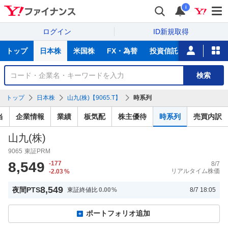
i
ログイン
ID新規取得
主
トップ
日本株
米国株
FX・為替
投資信託
ニュース
な
サ
銘
検索
ー
柄
ビ
を
トップ
日本株
山九(株)【9065.T】
時系列
ス
検
索
当
企業情報
業績
板気配
株主優待
時系列
売買内訳
山九(株)
9065
東証PRM
8,549
-177
8/7
リアルタイム株価
-2.03
%
8,549
夜間PTS
東証終値比
0.00
%
8/7 18:05
ポートフォリオ追加