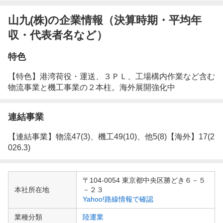
山九(株)の企業情報（決算時期・平均年
収・代表者名など）
特色
【特色】港湾荷役・運送、３ＰＬ、工場構内作業など含む
物流事業と機工事業の２本柱。海外展開強化中
連結事業
【連結事業】物流47(3)、機工49(10)、他5(8)【海外】17(2
026.3)
企
〒104-0054 東京都中央区勝どき６－５
業
本社所在地
－２３
情
Yahoo!路線情報で確認
報
業種分類
陸運業