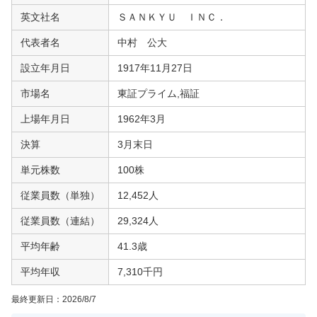
英文社名
ＳＡＮＫＹＵ ＩＮＣ．
代表者名
中村 公大
設立年月日
1917年11月27日
市場名
東証プライム,福証
上場年月日
1962年3月
決算
3月末日
単元株数
100株
従業員数（単独）
12,452人
従業員数（連結）
29,324人
平均年齢
41.3歳
平均年収
7,310千円
最終更新日：
2026/8/7