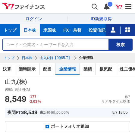
i
ログイン
ID新規取得
主
トップ
日本株
米国株
FX・為替
投資信託
ニュース
な
サ
銘
検索
ー
柄
ビ
を
トップ
日本株
山九(株)【9065.T】
企業情報
ス
検
索
決算
適時開示
配当
企業情報
業績
板気配
株主優
山九(株)
9065
東証PRM
8,549
-177
8/7
リアルタイム株価
-2.03
%
8,549
夜間PTS
東証終値比
0.00
%
8/7 18:05
ポートフォリオ追加