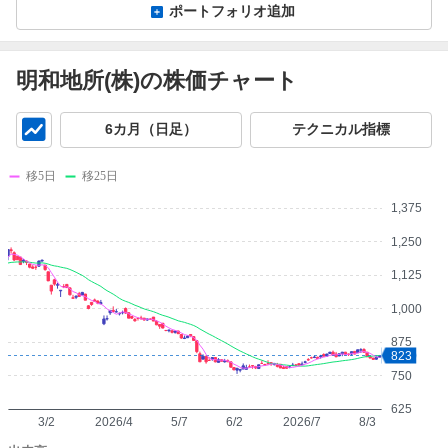
ポートフォリオ追加
明和地所(株)の株価チャート
チ
6カ月（日足）
テクニカル指標
ャ
ー
移5日
移25日
ト
1,375
1,250
1,125
1,000
875
823
750
625
3/2
2026/4
5/7
6/2
2026/7
8/3