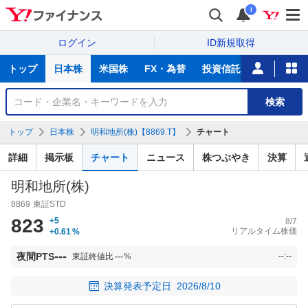
i
ログイン
ID新規取得
主
トップ
日本株
米国株
FX・為替
投資信託
ニュース
な
サ
銘
検索
ー
柄
ビ
を
トップ
日本株
明和地所(株)【8869.T】
チャート
ス
検
索
詳細
掲示板
チャート
ニュース
株つぶやき
決算
明和地所(株)
8869
東証STD
823
+5
8/7
リアルタイム株価
+0.61
%
---
夜間PTS
東証終値比
---
%
--:--
決算発表予定日
2026/8/10