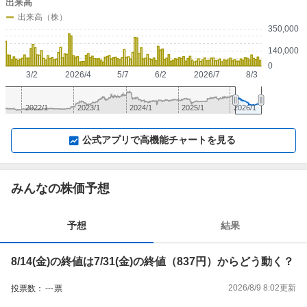
出来高
出来高（株）
350,000
140,000
0
3/2
2026/4
5/7
6/2
2026/7
8/3
2022/1
2023/1
2024/1
2025/1
2026/1
▼
⛶
▲
⛶
公式アプリで高機能チャートを見る
みんなの株価予想
予想
結果
8/14(金)の終値は7/31(金)の終値（837円）からどう動く？
2026/8/9 8:02
更新
投票数：
---
票